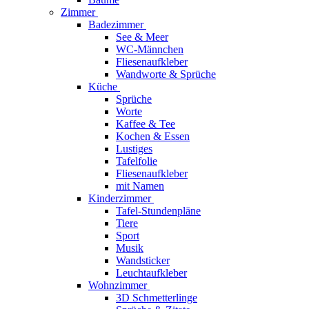
Zimmer
Badezimmer
See & Meer
WC-Männchen
Fliesenaufkleber
Wandworte & Sprüche
Küche
Sprüche
Worte
Kaffee & Tee
Kochen & Essen
Lustiges
Tafelfolie
Fliesenaufkleber
mit Namen
Kinderzimmer
Tafel-Stundenpläne
Tiere
Sport
Musik
Wandsticker
Leuchtaufkleber
Wohnzimmer
3D Schmetterlinge