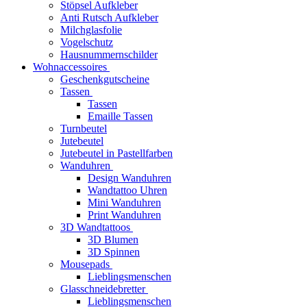
Stöpsel Aufkleber
Anti Rutsch Aufkleber
Milchglasfolie
Vogelschutz
Hausnummernschilder
Wohnaccessoires
Geschenkgutscheine
Tassen
Tassen
Emaille Tassen
Turnbeutel
Jutebeutel
Jutebeutel in Pastellfarben
Wanduhren
Design Wanduhren
Wandtattoo Uhren
Mini Wanduhren
Print Wanduhren
3D Wandtattoos
3D Blumen
3D Spinnen
Mousepads
Lieblingsmenschen
Glasschneidebretter
Lieblingsmenschen