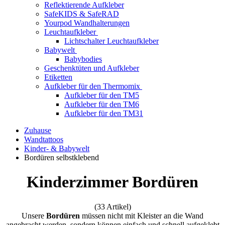
Reflektierende Aufkleber
SafeKIDS & SafeRAD
Yourpod Wandhalterungen
Leuchtaufkleber
Lichtschalter Leuchtaufkleber
Babywelt
Babybodies
Geschenktüten und Aufkleber
Etiketten
Aufkleber für den Thermomix
Aufkleber für den TM5
Aufkleber für den TM6
Aufkleber für den TM31
Zuhause
Wandtattoos
Kinder- & Babywelt
Bordüren selbstklebend
Kinderzimmer Bordüren
(33 Artikel)
Unsere
Bordüren
müssen nicht mit Kleister an die Wand
angebracht werden, sondern können einfach und schnell aufgeklebt