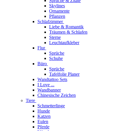
Sprüche & Zitate
Skylines
Ornamente
Pflanzen
Schlafzimmer
Liebe & Romantik
Träumen & Schlafen
Sterne
Leuchtaufkleber
Flur
Sprüche
Schuhe
Büro
Sprüche
Tafelfolie Planer
Wandtattoo Sets
I Love ...
Wandbanner
Chinesische Zeichen
Tiere
Schmetterlinge
Hunde
Katzen
Eulen
Pferde