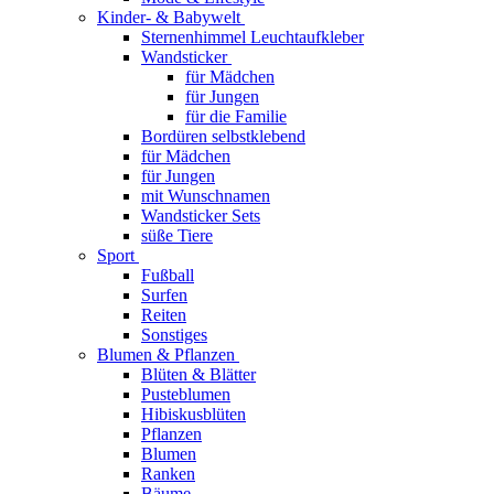
Kinder- & Babywelt
Sternenhimmel Leuchtaufkleber
Wandsticker
für Mädchen
für Jungen
für die Familie
Bordüren selbstklebend
für Mädchen
für Jungen
mit Wunschnamen
Wandsticker Sets
süße Tiere
Sport
Fußball
Surfen
Reiten
Sonstiges
Blumen & Pflanzen
Blüten & Blätter
Pusteblumen
Hibiskusblüten
Pflanzen
Blumen
Ranken
Bäume