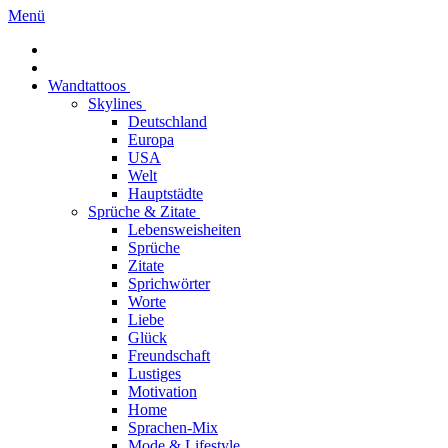
Menü
Wandtattoos
Skylines
Deutschland
Europa
USA
Welt
Hauptstädte
Sprüche & Zitate
Lebensweisheiten
Sprüche
Zitate
Sprichwörter
Worte
Liebe
Glück
Freundschaft
Lustiges
Motivation
Home
Sprachen-Mix
Mode & Lifestyle