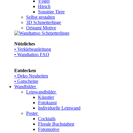
Vögel
Hirsch
Sonstige Tiere
Selbst gestalten
3D Schmetterlinge
Origami Motive
Nützliches
• Verklebeanleitung
• Wandtattoo FAQ
Entdecken
• Deko Neuheiten
• Gutscheine
Wandbilder
Leinwandbilder
Künstler
Fotokunst
Individuelle Leinwand
Poster
Cocktails
Florale Buchstaben
Fotomotive