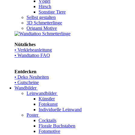
Vögel
Hirsch
Sonstige Tiere
Selbst gestalten
3D Schmetterlinge
Origami Motive
Nützliches
• Verklebeanleitung
• Wandtattoo FAQ
Entdecken
• Deko Neuheiten
• Gutscheine
Wandbilder
Leinwandbilder
Künstler
Fotokunst
Individuelle Leinwand
Poster
Cocktails
Florale Buchstaben
Fotomotive