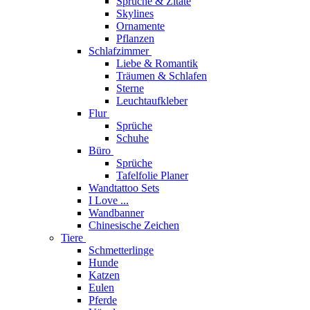
Sprüche & Zitate
Skylines
Ornamente
Pflanzen
Schlafzimmer
Liebe & Romantik
Träumen & Schlafen
Sterne
Leuchtaufkleber
Flur
Sprüche
Schuhe
Büro
Sprüche
Tafelfolie Planer
Wandtattoo Sets
I Love ...
Wandbanner
Chinesische Zeichen
Tiere
Schmetterlinge
Hunde
Katzen
Eulen
Pferde