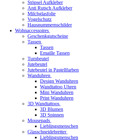
Stöpsel Aufkleber
Anti Rutsch Aufkleber
Milchglasfolie
Vogelschutz
Hausnummernschilder
Wohnaccessoires
Geschenkgutscheine
Tassen
Tassen
Emaille Tassen
Turnbeutel
Jutebeutel
Jutebeutel in Pastellfarben
Wanduhren
Design Wanduhren
Wandtattoo Uhren
Mini Wanduhren
Print Wanduhren
3D Wandtattoos
3D Blumen
3D Spinnen
Mousepads
Lieblingsmenschen
Glasschneidebretter
Lieblingsmenschen