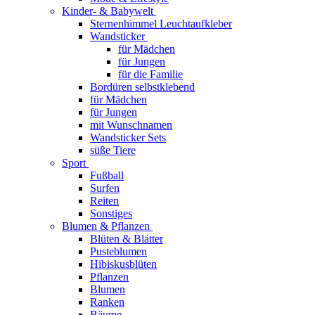
Kinder- & Babywelt
Sternenhimmel Leuchtaufkleber
Wandsticker
für Mädchen
für Jungen
für die Familie
Bordüren selbstklebend
für Mädchen
für Jungen
mit Wunschnamen
Wandsticker Sets
süße Tiere
Sport
Fußball
Surfen
Reiten
Sonstiges
Blumen & Pflanzen
Blüten & Blätter
Pusteblumen
Hibiskusblüten
Pflanzen
Blumen
Ranken
Bäume