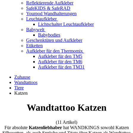
Reflektierende Aufkleber
SafeKIDS & SafeRAD
Yourpod Wandhalterungen
Leuchtaufkleber
Lichtschalter Leuchtaufkleber
Babywelt
Babybodies
Geschenktüten und Aufkleber
Etiketten
Aufkleber für den Thermomix
Aufkleber für den TM5
Aufkleber für den TM6
Aufkleber für den TM31
Zuhause
Wandtattoos
Tiere
Katzen
Wandtattoo Katzen
(11 Artikel)
Für absolute
Katzenliebhaber
hat WANDKINGS sowohl Katzen
Silhouetten, als auch Sprüche und Zitate über Katzen als Wandtattoo