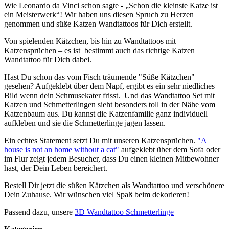
Wie Leonardo da Vinci schon sagte - „Schon die kleinste Katze ist
ein Meisterwerk“! Wir haben uns diesen Spruch zu Herzen
genommen und süße Katzen Wandtattoos für Dich erstellt.
Von spielenden Kätzchen, bis hin zu Wandtattoos mit
Katzensprüchen – es ist bestimmt auch das richtige Katzen
Wandtattoo für Dich dabei.
Hast Du schon das vom Fisch träumende "Süße Kätzchen"
gesehen? Aufgeklebt über dem Napf, ergibt es ein sehr niedliches
Bild wenn dein Schmusekater frisst. Und das Wandtattoo Set mit
Katzen und Schmetterlingen sieht besonders toll in der Nähe vom
Katzenbaum aus. Du kannst die Katzenfamilie ganz individuell
aufkleben und sie die Schmetterlinge jagen lassen.
Ein echtes Statement setzt Du mit unseren Katzensprüchen.
"A
house is not an home without a cat"
aufgeklebt über dem Sofa oder
im Flur zeigt jedem Besucher, dass Du einen kleinen Mitbewohner
hast, der Dein Leben bereichert.
Bestell Dir jetzt die süßen Kätzchen als Wandtattoo und verschönere
Dein Zuhause. Wir wünschen viel Spaß beim dekorieren!
Passend dazu, unsere
3D Wandtattoo Schmetterlinge