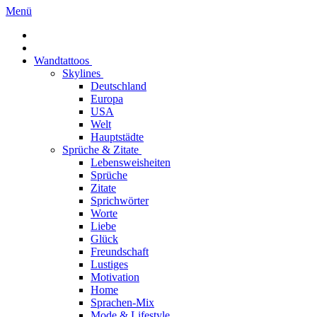
Menü
Wandtattoos
Skylines
Deutschland
Europa
USA
Welt
Hauptstädte
Sprüche & Zitate
Lebensweisheiten
Sprüche
Zitate
Sprichwörter
Worte
Liebe
Glück
Freundschaft
Lustiges
Motivation
Home
Sprachen-Mix
Mode & Lifestyle