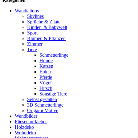
Kategorien
Wandtattoos
Skylines
Sprüche & Zitate
Kinder- & Babywelt
Sport
Blumen & Pflanzen
Zimmer
Tiere
Schmetterlinge
Hunde
Katzen
Eulen
Pferde
Vögel
Hirsch
Sonstige Tiere
Selbst gestalten
3D Schmetterlinge
Origami Motive
Wandbilder
Fliesenaufkleber
Holzdeko
Wohndeko