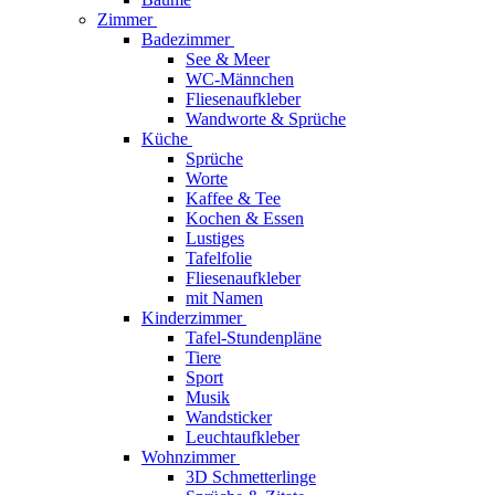
Zimmer
Badezimmer
See & Meer
WC-Männchen
Fliesenaufkleber
Wandworte & Sprüche
Küche
Sprüche
Worte
Kaffee & Tee
Kochen & Essen
Lustiges
Tafelfolie
Fliesenaufkleber
mit Namen
Kinderzimmer
Tafel-Stundenpläne
Tiere
Sport
Musik
Wandsticker
Leuchtaufkleber
Wohnzimmer
3D Schmetterlinge