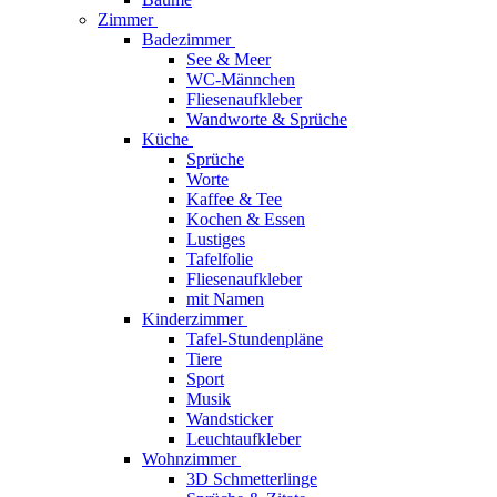
Zimmer
Badezimmer
See & Meer
WC-Männchen
Fliesenaufkleber
Wandworte & Sprüche
Küche
Sprüche
Worte
Kaffee & Tee
Kochen & Essen
Lustiges
Tafelfolie
Fliesenaufkleber
mit Namen
Kinderzimmer
Tafel-Stundenpläne
Tiere
Sport
Musik
Wandsticker
Leuchtaufkleber
Wohnzimmer
3D Schmetterlinge