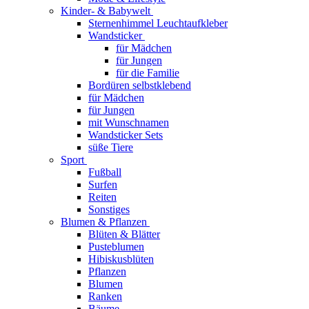
Kinder- & Babywelt
Sternenhimmel Leuchtaufkleber
Wandsticker
für Mädchen
für Jungen
für die Familie
Bordüren selbstklebend
für Mädchen
für Jungen
mit Wunschnamen
Wandsticker Sets
süße Tiere
Sport
Fußball
Surfen
Reiten
Sonstiges
Blumen & Pflanzen
Blüten & Blätter
Pusteblumen
Hibiskusblüten
Pflanzen
Blumen
Ranken
Bäume