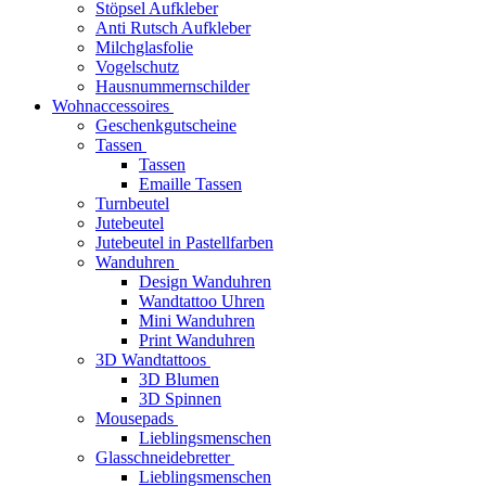
Stöpsel Aufkleber
Anti Rutsch Aufkleber
Milchglasfolie
Vogelschutz
Hausnummernschilder
Wohnaccessoires
Geschenkgutscheine
Tassen
Tassen
Emaille Tassen
Turnbeutel
Jutebeutel
Jutebeutel in Pastellfarben
Wanduhren
Design Wanduhren
Wandtattoo Uhren
Mini Wanduhren
Print Wanduhren
3D Wandtattoos
3D Blumen
3D Spinnen
Mousepads
Lieblingsmenschen
Glasschneidebretter
Lieblingsmenschen