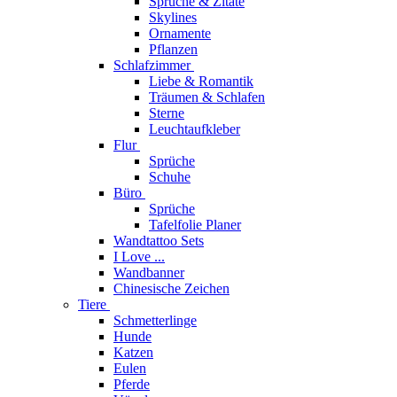
Sprüche & Zitate
Skylines
Ornamente
Pflanzen
Schlafzimmer
Liebe & Romantik
Träumen & Schlafen
Sterne
Leuchtaufkleber
Flur
Sprüche
Schuhe
Büro
Sprüche
Tafelfolie Planer
Wandtattoo Sets
I Love ...
Wandbanner
Chinesische Zeichen
Tiere
Schmetterlinge
Hunde
Katzen
Eulen
Pferde