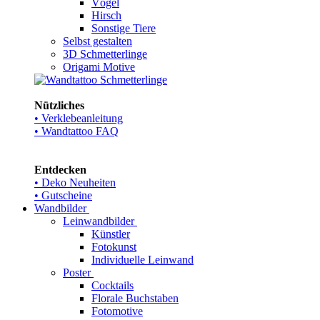
Vögel
Hirsch
Sonstige Tiere
Selbst gestalten
3D Schmetterlinge
Origami Motive
Nützliches
• Verklebeanleitung
• Wandtattoo FAQ
Entdecken
• Deko Neuheiten
• Gutscheine
Wandbilder
Leinwandbilder
Künstler
Fotokunst
Individuelle Leinwand
Poster
Cocktails
Florale Buchstaben
Fotomotive