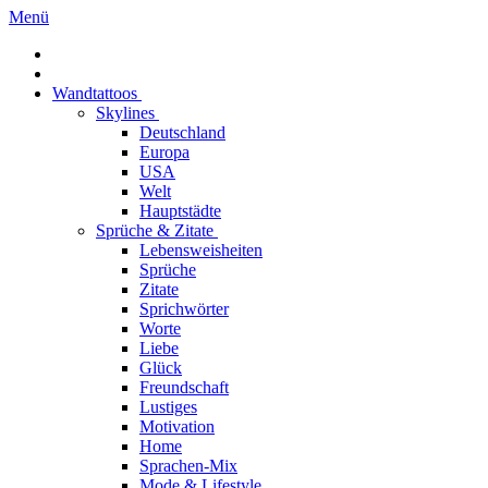
Menü
Wandtattoos
Skylines
Deutschland
Europa
USA
Welt
Hauptstädte
Sprüche & Zitate
Lebensweisheiten
Sprüche
Zitate
Sprichwörter
Worte
Liebe
Glück
Freundschaft
Lustiges
Motivation
Home
Sprachen-Mix
Mode & Lifestyle