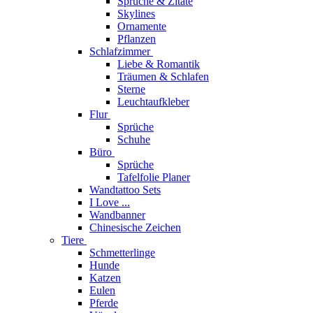
Sprüche & Zitate
Skylines
Ornamente
Pflanzen
Schlafzimmer
Liebe & Romantik
Träumen & Schlafen
Sterne
Leuchtaufkleber
Flur
Sprüche
Schuhe
Büro
Sprüche
Tafelfolie Planer
Wandtattoo Sets
I Love ...
Wandbanner
Chinesische Zeichen
Tiere
Schmetterlinge
Hunde
Katzen
Eulen
Pferde