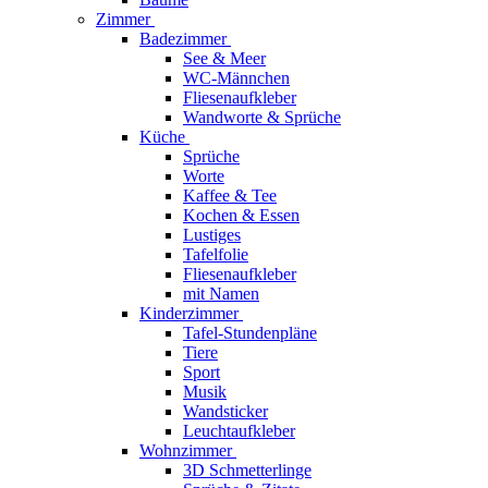
Zimmer
Badezimmer
See & Meer
WC-Männchen
Fliesenaufkleber
Wandworte & Sprüche
Küche
Sprüche
Worte
Kaffee & Tee
Kochen & Essen
Lustiges
Tafelfolie
Fliesenaufkleber
mit Namen
Kinderzimmer
Tafel-Stundenpläne
Tiere
Sport
Musik
Wandsticker
Leuchtaufkleber
Wohnzimmer
3D Schmetterlinge