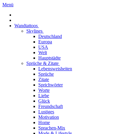
Menü
Wandtattoos
Skylines
Deutschland
Europa
USA
Welt
Hauptstädte
Sprüche & Zitate
Lebensweisheiten
Sprüche
Zitate
Sprichwörter
Worte
Liebe
Glück
Freundschaft
Lustiges
Motivation
Home
Sprachen-Mix
Mode & Lifestyle