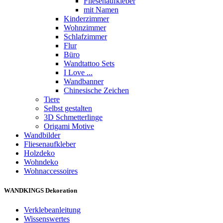
Fliesenaufkleber
mit Namen
Kinderzimmer
Wohnzimmer
Schlafzimmer
Flur
Büro
Wandtattoo Sets
I Love ...
Wandbanner
Chinesische Zeichen
Tiere
Selbst gestalten
3D Schmetterlinge
Origami Motive
Wandbilder
Fliesenaufkleber
Holzdeko
Wohndeko
Wohnaccessoires
WANDKINGS Dekoration
Verklebeanleitung
Wissenswertes