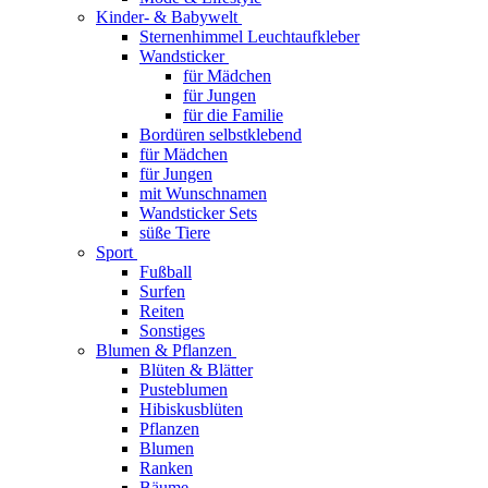
Kinder- & Babywelt
Sternenhimmel Leuchtaufkleber
Wandsticker
für Mädchen
für Jungen
für die Familie
Bordüren selbstklebend
für Mädchen
für Jungen
mit Wunschnamen
Wandsticker Sets
süße Tiere
Sport
Fußball
Surfen
Reiten
Sonstiges
Blumen & Pflanzen
Blüten & Blätter
Pusteblumen
Hibiskusblüten
Pflanzen
Blumen
Ranken
Bäume