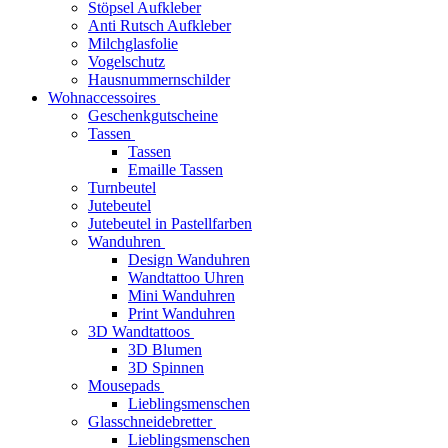
Stöpsel Aufkleber
Anti Rutsch Aufkleber
Milchglasfolie
Vogelschutz
Hausnummernschilder
Wohnaccessoires
Geschenkgutscheine
Tassen
Tassen
Emaille Tassen
Turnbeutel
Jutebeutel
Jutebeutel in Pastellfarben
Wanduhren
Design Wanduhren
Wandtattoo Uhren
Mini Wanduhren
Print Wanduhren
3D Wandtattoos
3D Blumen
3D Spinnen
Mousepads
Lieblingsmenschen
Glasschneidebretter
Lieblingsmenschen