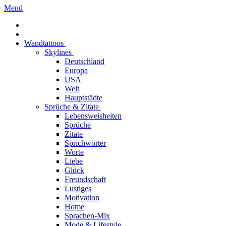
Menü
Wandtattoos
Skylines
Deutschland
Europa
USA
Welt
Hauptstädte
Sprüche & Zitate
Lebensweisheiten
Sprüche
Zitate
Sprichwörter
Worte
Liebe
Glück
Freundschaft
Lustiges
Motivation
Home
Sprachen-Mix
Mode & Lifestyle