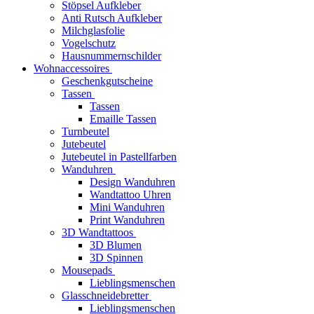
Stöpsel Aufkleber
Anti Rutsch Aufkleber
Milchglasfolie
Vogelschutz
Hausnummernschilder
Wohnaccessoires
Geschenkgutscheine
Tassen
Tassen
Emaille Tassen
Turnbeutel
Jutebeutel
Jutebeutel in Pastellfarben
Wanduhren
Design Wanduhren
Wandtattoo Uhren
Mini Wanduhren
Print Wanduhren
3D Wandtattoos
3D Blumen
3D Spinnen
Mousepads
Lieblingsmenschen
Glasschneidebretter
Lieblingsmenschen