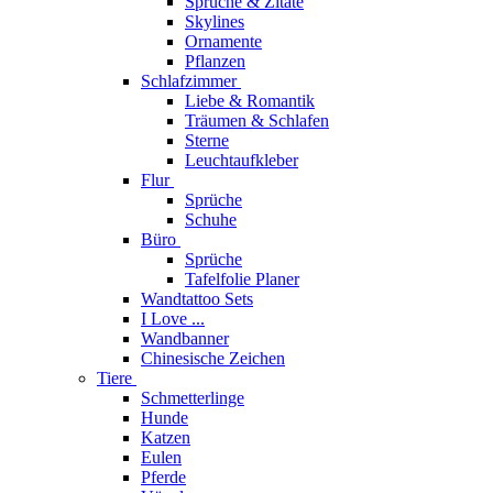
Sprüche & Zitate
Skylines
Ornamente
Pflanzen
Schlafzimmer
Liebe & Romantik
Träumen & Schlafen
Sterne
Leuchtaufkleber
Flur
Sprüche
Schuhe
Büro
Sprüche
Tafelfolie Planer
Wandtattoo Sets
I Love ...
Wandbanner
Chinesische Zeichen
Tiere
Schmetterlinge
Hunde
Katzen
Eulen
Pferde