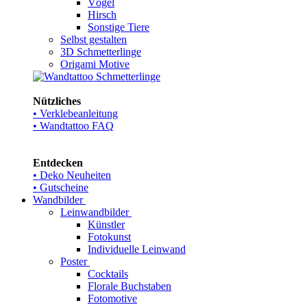
Vögel
Hirsch
Sonstige Tiere
Selbst gestalten
3D Schmetterlinge
Origami Motive
Nützliches
• Verklebeanleitung
• Wandtattoo FAQ
Entdecken
• Deko Neuheiten
• Gutscheine
Wandbilder
Leinwandbilder
Künstler
Fotokunst
Individuelle Leinwand
Poster
Cocktails
Florale Buchstaben
Fotomotive