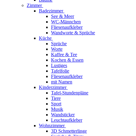
Zimmer
Badezimmer
See & Meer
WC-Männchen
Fliesenaufkleber
Wandworte & Sprüche
Küche
Sprüche
Worte
Kaffee & Tee
Kochen & Essen
Lustiges
Tafelfolie
Fliesenaufkleber
mit Namen
Kinderzimmer
Tafel-Stundenpläne
Tiere
Sport
Musik
Wandsticker
Leuchtaufkleber
Wohnzimmer
3D Schmetterlinge