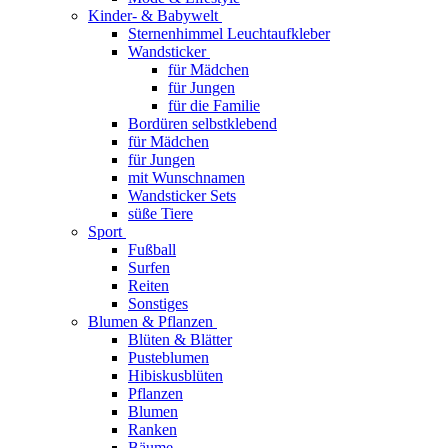
Kinder- & Babywelt
Sternenhimmel Leuchtaufkleber
Wandsticker
für Mädchen
für Jungen
für die Familie
Bordüren selbstklebend
für Mädchen
für Jungen
mit Wunschnamen
Wandsticker Sets
süße Tiere
Sport
Fußball
Surfen
Reiten
Sonstiges
Blumen & Pflanzen
Blüten & Blätter
Pusteblumen
Hibiskusblüten
Pflanzen
Blumen
Ranken
Bäume