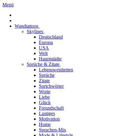
Menü
Wandtattoos
Skylines
Deutschland
Europa
USA
Welt
Hauptstädte
Sprüche & Zitate
Lebensweisheiten
Sprüche
Zitate
Sprichwörter
Worte
Liebe
Glück
Freundschaft
Lustiges
Motivation
Home
Sprachen-Mix
Mode & Lifestyle