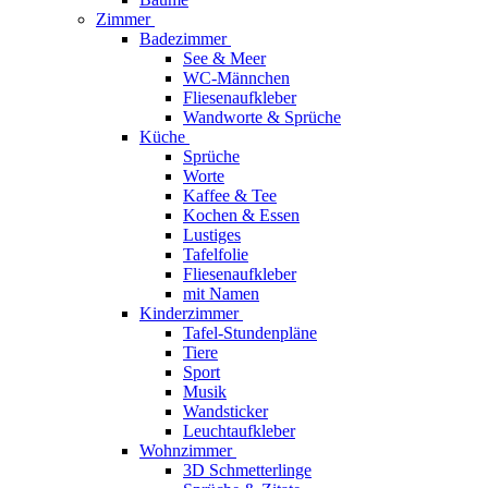
Zimmer
Badezimmer
See & Meer
WC-Männchen
Fliesenaufkleber
Wandworte & Sprüche
Küche
Sprüche
Worte
Kaffee & Tee
Kochen & Essen
Lustiges
Tafelfolie
Fliesenaufkleber
mit Namen
Kinderzimmer
Tafel-Stundenpläne
Tiere
Sport
Musik
Wandsticker
Leuchtaufkleber
Wohnzimmer
3D Schmetterlinge