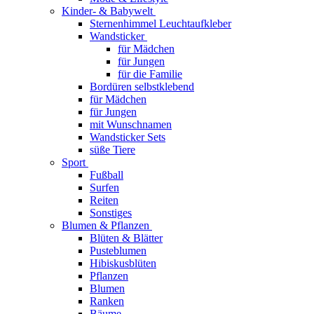
Kinder- & Babywelt
Sternenhimmel Leuchtaufkleber
Wandsticker
für Mädchen
für Jungen
für die Familie
Bordüren selbstklebend
für Mädchen
für Jungen
mit Wunschnamen
Wandsticker Sets
süße Tiere
Sport
Fußball
Surfen
Reiten
Sonstiges
Blumen & Pflanzen
Blüten & Blätter
Pusteblumen
Hibiskusblüten
Pflanzen
Blumen
Ranken
Bäume