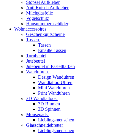
Stöpsel Aufkleber
Anti Rutsch Aufkleber
Milchglasfolie
Vogelschutz
Hausnummernschilder
Wohnaccessoires
Geschenkgutscheine
Tassen
Tassen
Emaille Tassen
Turnbeutel
Jutebeutel
Jutebeutel in Pastellfarben
Wanduhren
Design Wanduhren
Wandtattoo Uhren
Mini Wanduhren
Print Wanduhren
3D Wandtattoos
3D Blumen
3D Spinnen
Mousepads
Lieblingsmenschen
Glasschneidebretter
Lieblingsmenschen