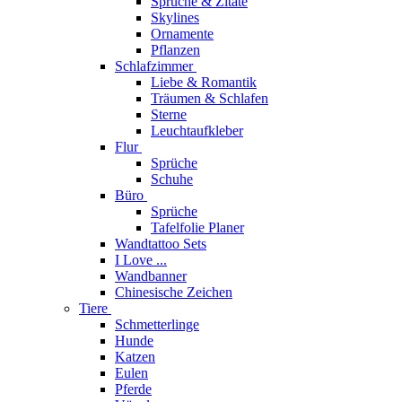
Sprüche & Zitate
Skylines
Ornamente
Pflanzen
Schlafzimmer
Liebe & Romantik
Träumen & Schlafen
Sterne
Leuchtaufkleber
Flur
Sprüche
Schuhe
Büro
Sprüche
Tafelfolie Planer
Wandtattoo Sets
I Love ...
Wandbanner
Chinesische Zeichen
Tiere
Schmetterlinge
Hunde
Katzen
Eulen
Pferde