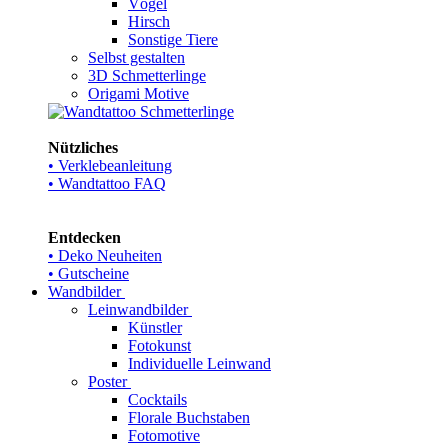
Vögel
Hirsch
Sonstige Tiere
Selbst gestalten
3D Schmetterlinge
Origami Motive
Nützliches
• Verklebeanleitung
• Wandtattoo FAQ
Entdecken
• Deko Neuheiten
• Gutscheine
Wandbilder
Leinwandbilder
Künstler
Fotokunst
Individuelle Leinwand
Poster
Cocktails
Florale Buchstaben
Fotomotive