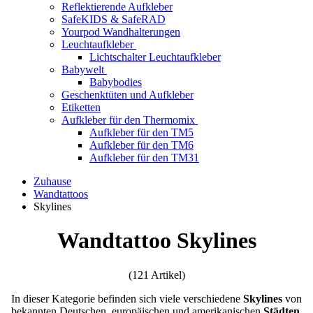
Reflektierende Aufkleber
SafeKIDS & SafeRAD
Yourpod Wandhalterungen
Leuchtaufkleber
Lichtschalter Leuchtaufkleber
Babywelt
Babybodies
Geschenktüten und Aufkleber
Etiketten
Aufkleber für den Thermomix
Aufkleber für den TM5
Aufkleber für den TM6
Aufkleber für den TM31
Zuhause
Wandtattoos
Skylines
Wandtattoo Skylines
(121 Artikel)
In dieser Kategorie befinden sich viele verschiedene
Skylines
von
bekannten Deutschen, europäischen und amerikanischen
Städten
.