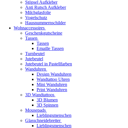
Stöpsel Aufkleber
Anti Rutsch Aufkleber
Milchglasfolie
Vogelschutz
Hausnummernschilder
Wohnaccessoires
Geschenkgutscheine
Tassen
Tassen
Emaille Tassen
Turnbeutel
Jutebeutel
Jutebeutel in Pastellfarben
Wanduhren
Design Wanduhren
Wandtattoo Uhren
Mini Wanduhren
Print Wanduhren
3D Wandtattoos
3D Blumen
3D Spinnen
Mousepads
Lieblingsmenschen
Glasschneidebretter
Lieblingsmenschen