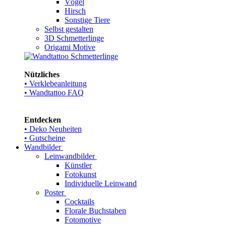
Vögel
Hirsch
Sonstige Tiere
Selbst gestalten
3D Schmetterlinge
Origami Motive
Nützliches
• Verklebeanleitung
• Wandtattoo FAQ
Entdecken
• Deko Neuheiten
• Gutscheine
Wandbilder
Leinwandbilder
Künstler
Fotokunst
Individuelle Leinwand
Poster
Cocktails
Florale Buchstaben
Fotomotive