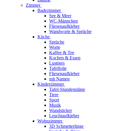
Zimmer
Badezimmer
See & Meer
WC-Männchen
Fliesenaufkleber
Wandworte & Sprüche
Küche
Sprüche
Worte
Kaffee & Tee
Kochen & Essen
Lustiges
Tafelfolie
Fliesenaufkleber
mit Namen
Kinderzimmer
Tafel-Stundenpläne
Tiere
Sport
Musik
Wandsticker
Leuchtaufkleber
Wohnzimmer
3D Schmetterlinge