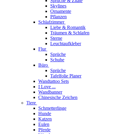
Sprüche & Zitate
Skylines
Ornamente
Pflanzen
Schlafzimmer
Liebe & Romantik
Träumen & Schlafen
Sterne
Leuchtaufkleber
Flur
Sprüche
Schuhe
Büro
Sprüche
Tafelfolie Planer
Wandtattoo Sets
I Love ...
Wandbanner
Chinesische Zeichen
Tiere
Schmetterlinge
Hunde
Katzen
Eulen
Pferde