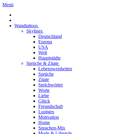
Menü
Wandtattoos
Skylines
Deutschland
Europa
USA
Welt
Hauptstädte
Sprüche & Zitate
Lebensweisheiten
Sprüche
Zitate
Sprichwörter
Worte
Liebe
Glück
Freundschaft
Lustiges
Motivation
Home
Sprachen-Mix
Mode & Lifestyle