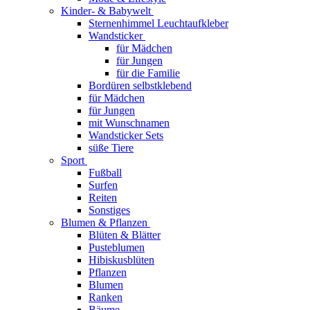
Kinder- & Babywelt
Sternenhimmel Leuchtaufkleber
Wandsticker
für Mädchen
für Jungen
für die Familie
Bordüren selbstklebend
für Mädchen
für Jungen
mit Wunschnamen
Wandsticker Sets
süße Tiere
Sport
Fußball
Surfen
Reiten
Sonstiges
Blumen & Pflanzen
Blüten & Blätter
Pusteblumen
Hibiskusblüten
Pflanzen
Blumen
Ranken
Bäume