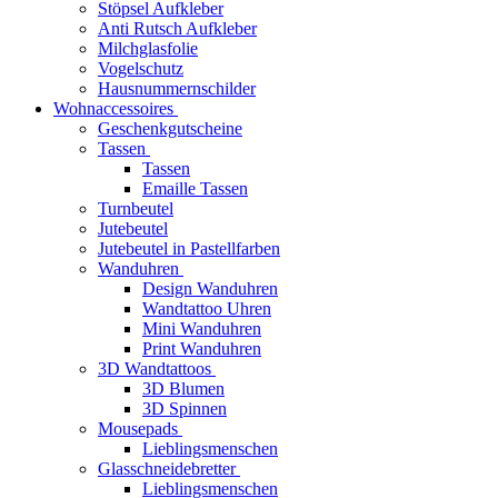
Stöpsel Aufkleber
Anti Rutsch Aufkleber
Milchglasfolie
Vogelschutz
Hausnummernschilder
Wohnaccessoires
Geschenkgutscheine
Tassen
Tassen
Emaille Tassen
Turnbeutel
Jutebeutel
Jutebeutel in Pastellfarben
Wanduhren
Design Wanduhren
Wandtattoo Uhren
Mini Wanduhren
Print Wanduhren
3D Wandtattoos
3D Blumen
3D Spinnen
Mousepads
Lieblingsmenschen
Glasschneidebretter
Lieblingsmenschen