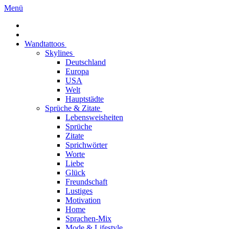
Menü
Wandtattoos
Skylines
Deutschland
Europa
USA
Welt
Hauptstädte
Sprüche & Zitate
Lebensweisheiten
Sprüche
Zitate
Sprichwörter
Worte
Liebe
Glück
Freundschaft
Lustiges
Motivation
Home
Sprachen-Mix
Mode & Lifestyle