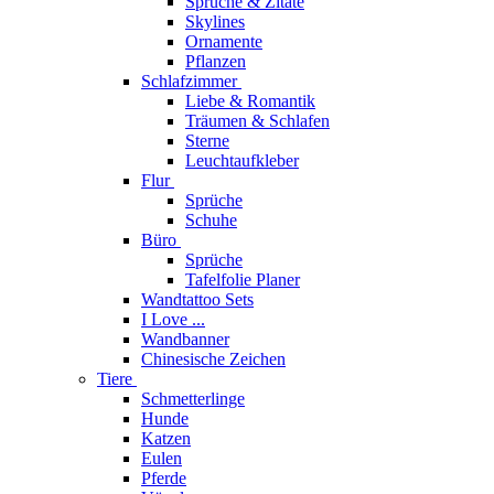
Sprüche & Zitate
Skylines
Ornamente
Pflanzen
Schlafzimmer
Liebe & Romantik
Träumen & Schlafen
Sterne
Leuchtaufkleber
Flur
Sprüche
Schuhe
Büro
Sprüche
Tafelfolie Planer
Wandtattoo Sets
I Love ...
Wandbanner
Chinesische Zeichen
Tiere
Schmetterlinge
Hunde
Katzen
Eulen
Pferde