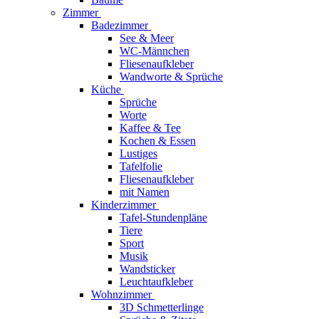
Zimmer
Badezimmer
See & Meer
WC-Männchen
Fliesenaufkleber
Wandworte & Sprüche
Küche
Sprüche
Worte
Kaffee & Tee
Kochen & Essen
Lustiges
Tafelfolie
Fliesenaufkleber
mit Namen
Kinderzimmer
Tafel-Stundenpläne
Tiere
Sport
Musik
Wandsticker
Leuchtaufkleber
Wohnzimmer
3D Schmetterlinge