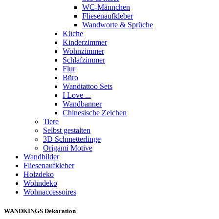
WC-Männchen
Fliesenaufkleber
Wandworte & Sprüche
Küche
Kinderzimmer
Wohnzimmer
Schlafzimmer
Flur
Büro
Wandtattoo Sets
I Love ...
Wandbanner
Chinesische Zeichen
Tiere
Selbst gestalten
3D Schmetterlinge
Origami Motive
Wandbilder
Fliesenaufkleber
Holzdeko
Wohndeko
Wohnaccessoires
WANDKINGS Dekoration