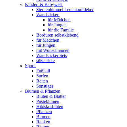
Kinder- & Babywelt
Sternenhimmel Leuchtaufkleber
Wandsticker
für Mädchen
für Jungen
für die Familie
Bordüren selbstklebend
für Mädchen
für Jungen
mit Wunschnamen
Wandsticker Sets
süße Tiere
Sport
Fußball
Surfen
Reiten
Sonstiges
Blumen & Pflanzen
Blüten & Blätter
Pusteblumen
Hibiskusblüten
Pflanzen
Blumen
Ranken
Bäume