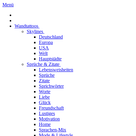
Menü
Wandtattoos
Skylines
Deutschland
Europa
USA
Welt
Hauptstädte
Sprüche & Zitate
Lebensweisheiten
Sprüche
Zitate
Sprichwörter
Worte
Liebe
Glück
Freundschaft
Lustiges
Motivation
Home
Sprachen-Mix
Mode & Lifestyle