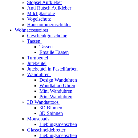
Stöpsel Aufkleber
Anti Rutsch Aufkleber
Milchglasfolie
Vogelschutz
Hausnummernschilder
Wohnaccessoires
Geschenkgutscheine
Tassen
Tassen
Emaille Tassen
Turnbeutel
Jutebeutel
Jutebeutel in Pastellfarben
Wanduhren
Design Wanduhren
Wandtattoo Uhren
Mini Wanduhren
Print Wanduhren
3D Wandtattoos
3D Blumen
3D Spinnen
Mousepads
Lieblingsmenschen
Glasschneidebretter
Lieblingsmenschen