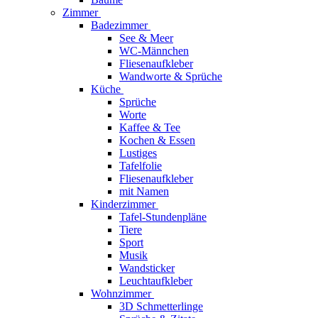
Zimmer
Badezimmer
See & Meer
WC-Männchen
Fliesenaufkleber
Wandworte & Sprüche
Küche
Sprüche
Worte
Kaffee & Tee
Kochen & Essen
Lustiges
Tafelfolie
Fliesenaufkleber
mit Namen
Kinderzimmer
Tafel-Stundenpläne
Tiere
Sport
Musik
Wandsticker
Leuchtaufkleber
Wohnzimmer
3D Schmetterlinge