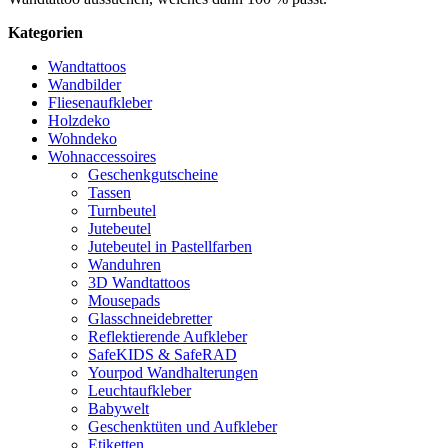
Kategorien
Wandtattoos
Wandbilder
Fliesenaufkleber
Holzdeko
Wohndeko
Wohnaccessoires
Geschenkgutscheine
Tassen
Turnbeutel
Jutebeutel
Jutebeutel in Pastellfarben
Wanduhren
3D Wandtattoos
Mousepads
Glasschneidebretter
Reflektierende Aufkleber
SafeKIDS & SafeRAD
Yourpod Wandhalterungen
Leuchtaufkleber
Babywelt
Geschenktüten und Aufkleber
Etiketten