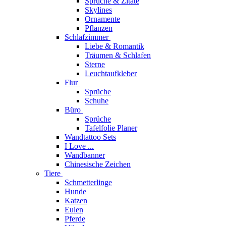
Sprüche & Zitate
Skylines
Ornamente
Pflanzen
Schlafzimmer
Liebe & Romantik
Träumen & Schlafen
Sterne
Leuchtaufkleber
Flur
Sprüche
Schuhe
Büro
Sprüche
Tafelfolie Planer
Wandtattoo Sets
I Love ...
Wandbanner
Chinesische Zeichen
Tiere
Schmetterlinge
Hunde
Katzen
Eulen
Pferde