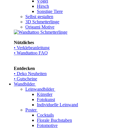
Vögel
Hirsch
Sonstige Tiere
Selbst gestalten
3D Schmetterlinge
Origami Motive
Nützliches
• Verklebeanleitung
• Wandtattoo FAQ
Entdecken
• Deko Neuheiten
• Gutscheine
Wandbilder
Leinwandbilder
Künstler
Fotokunst
Individuelle Leinwand
Poster
Cocktails
Florale Buchstaben
Fotomotive