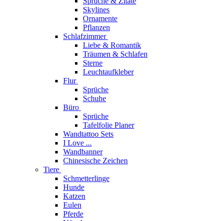
Sprüche & Zitate
Skylines
Ornamente
Pflanzen
Schlafzimmer
Liebe & Romantik
Träumen & Schlafen
Sterne
Leuchtaufkleber
Flur
Sprüche
Schuhe
Büro
Sprüche
Tafelfolie Planer
Wandtattoo Sets
I Love ...
Wandbanner
Chinesische Zeichen
Tiere
Schmetterlinge
Hunde
Katzen
Eulen
Pferde