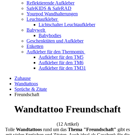
Reflektierende Aufkleber
SafeKIDS & SafeRAD
Yourpod Wandhalterungen
Leuchtaufkleber
Lichtschalter Leuchtaufkleber
Babywelt
Babybodies
Geschenktüten und Aufkleber
Etiketten
Aufkleber für den Thermomix
Aufkleber für den TM5
Aufkleber für den TM6
Aufkleber für den TM31
Zuhause
Wandtattoos
Sprüche & Zitate
Freundschaft
Wandtattoo Freundschaft
(12 Artikel)
Tolle
Wandtattoos
rund um das
Thema "Freundschaft"
gibt es
mit vielen Sprüchen und Zitaten. Auch ideal als Geschenk für die