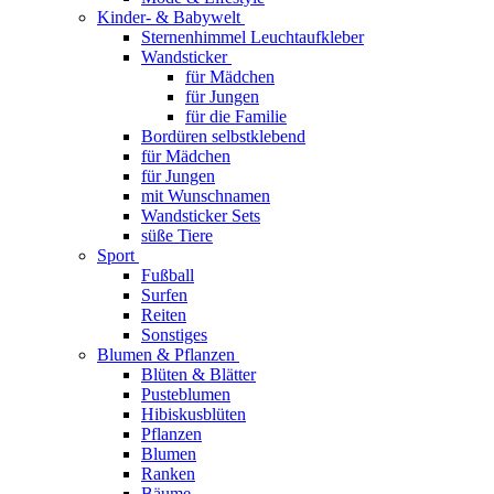
Kinder- & Babywelt
Sternenhimmel Leuchtaufkleber
Wandsticker
für Mädchen
für Jungen
für die Familie
Bordüren selbstklebend
für Mädchen
für Jungen
mit Wunschnamen
Wandsticker Sets
süße Tiere
Sport
Fußball
Surfen
Reiten
Sonstiges
Blumen & Pflanzen
Blüten & Blätter
Pusteblumen
Hibiskusblüten
Pflanzen
Blumen
Ranken
Bäume