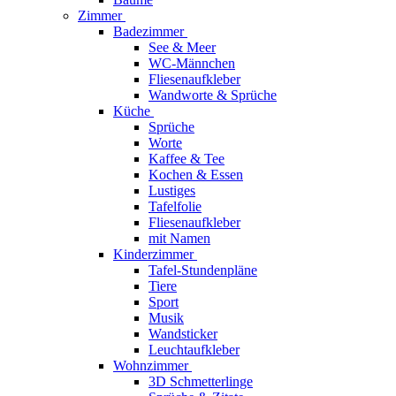
Zimmer
Badezimmer
See & Meer
WC-Männchen
Fliesenaufkleber
Wandworte & Sprüche
Küche
Sprüche
Worte
Kaffee & Tee
Kochen & Essen
Lustiges
Tafelfolie
Fliesenaufkleber
mit Namen
Kinderzimmer
Tafel-Stundenpläne
Tiere
Sport
Musik
Wandsticker
Leuchtaufkleber
Wohnzimmer
3D Schmetterlinge