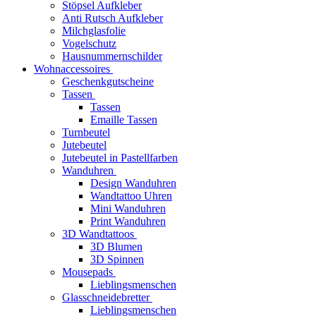
Stöpsel Aufkleber
Anti Rutsch Aufkleber
Milchglasfolie
Vogelschutz
Hausnummernschilder
Wohnaccessoires
Geschenkgutscheine
Tassen
Tassen
Emaille Tassen
Turnbeutel
Jutebeutel
Jutebeutel in Pastellfarben
Wanduhren
Design Wanduhren
Wandtattoo Uhren
Mini Wanduhren
Print Wanduhren
3D Wandtattoos
3D Blumen
3D Spinnen
Mousepads
Lieblingsmenschen
Glasschneidebretter
Lieblingsmenschen