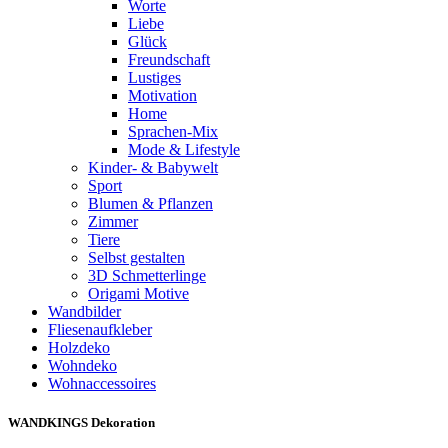
Worte
Liebe
Glück
Freundschaft
Lustiges
Motivation
Home
Sprachen-Mix
Mode & Lifestyle
Kinder- & Babywelt
Sport
Blumen & Pflanzen
Zimmer
Tiere
Selbst gestalten
3D Schmetterlinge
Origami Motive
Wandbilder
Fliesenaufkleber
Holzdeko
Wohndeko
Wohnaccessoires
WANDKINGS Dekoration