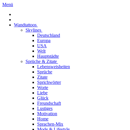
Menü
Wandtattoos
Skylines
Deutschland
Europa
USA
Welt
Hauptstädte
Sprüche & Zitate
Lebensweisheiten
Sprüche
Zitate
Sprichwörter
Worte
Liebe
Glück
Freundschaft
Lustiges
Motivation
Home
Sprachen-Mix
Mode & Lifestyle