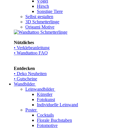
Vögel
Hirsch
Sonstige Tiere
Selbst gestalten
3D Schmetterlinge
Origami Motive
Nützliches
• Verklebeanleitung
• Wandtattoo FAQ
Entdecken
• Deko Neuheiten
• Gutscheine
Wandbilder
Leinwandbilder
Künstler
Fotokunst
Individuelle Leinwand
Poster
Cocktails
Florale Buchstaben
Fotomotive