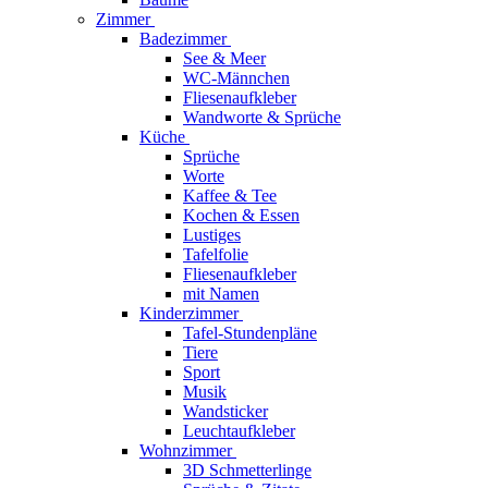
Zimmer
Badezimmer
See & Meer
WC-Männchen
Fliesenaufkleber
Wandworte & Sprüche
Küche
Sprüche
Worte
Kaffee & Tee
Kochen & Essen
Lustiges
Tafelfolie
Fliesenaufkleber
mit Namen
Kinderzimmer
Tafel-Stundenpläne
Tiere
Sport
Musik
Wandsticker
Leuchtaufkleber
Wohnzimmer
3D Schmetterlinge