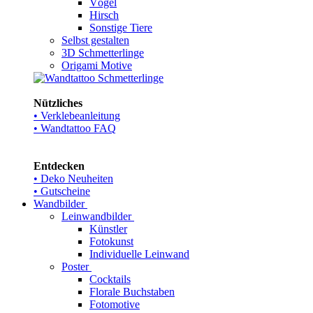
Vögel
Hirsch
Sonstige Tiere
Selbst gestalten
3D Schmetterlinge
Origami Motive
Nützliches
• Verklebeanleitung
• Wandtattoo FAQ
Entdecken
• Deko Neuheiten
• Gutscheine
Wandbilder
Leinwandbilder
Künstler
Fotokunst
Individuelle Leinwand
Poster
Cocktails
Florale Buchstaben
Fotomotive