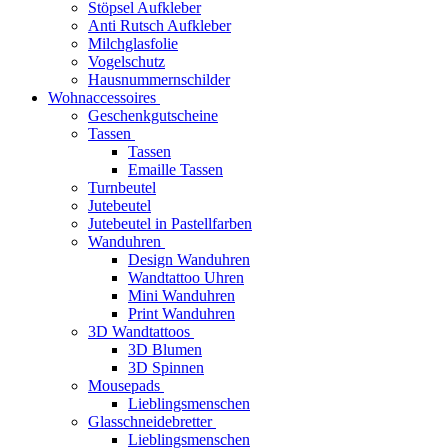
Stöpsel Aufkleber
Anti Rutsch Aufkleber
Milchglasfolie
Vogelschutz
Hausnummernschilder
Wohnaccessoires
Geschenkgutscheine
Tassen
Tassen
Emaille Tassen
Turnbeutel
Jutebeutel
Jutebeutel in Pastellfarben
Wanduhren
Design Wanduhren
Wandtattoo Uhren
Mini Wanduhren
Print Wanduhren
3D Wandtattoos
3D Blumen
3D Spinnen
Mousepads
Lieblingsmenschen
Glasschneidebretter
Lieblingsmenschen