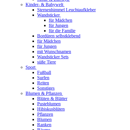
Kinder- & Babywelt
Sternenhimmel Leuchtaufkleber
Wandsticker
für Mädchen
für Jungen
für die Familie
Bordüren selbstklebend
für Mädchen
für Jungen
mit Wunschnamen
Wandsticker Sets
süße Tiere
Sport
Fußball
Surfen
Reiten
Sonstiges
Blumen & Pflanzen
Blüten & Blätter
Pusteblumen
Hibiskusblüten
Pflanzen
Blumen
Ranken
Bäume