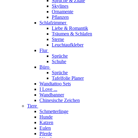
Sprüche & Zitate
Skylines
Ornamente
Pflanzen
Schlafzimmer
Liebe & Romantik
Träumen & Schlafen
Sterne
Leuchtaufkleber
Flur
Sprüche
Schuhe
Büro
Sprüche
Tafelfolie Planer
Wandtattoo Sets
I Love ...
Wandbanner
Chinesische Zeichen
Tiere
Schmetterlinge
Hunde
Katzen
Eulen
Pferde