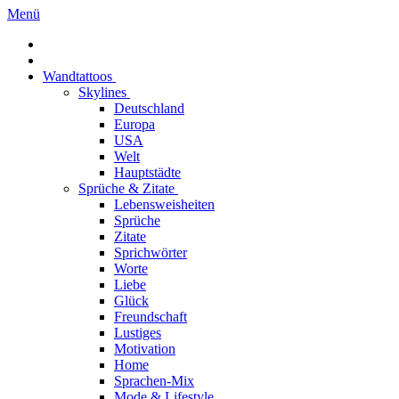
Menü
Wandtattoos
Skylines
Deutschland
Europa
USA
Welt
Hauptstädte
Sprüche & Zitate
Lebensweisheiten
Sprüche
Zitate
Sprichwörter
Worte
Liebe
Glück
Freundschaft
Lustiges
Motivation
Home
Sprachen-Mix
Mode & Lifestyle