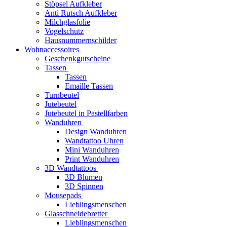
Stöpsel Aufkleber
Anti Rutsch Aufkleber
Milchglasfolie
Vogelschutz
Hausnummernschilder
Wohnaccessoires
Geschenkgutscheine
Tassen
Tassen
Emaille Tassen
Turnbeutel
Jutebeutel
Jutebeutel in Pastellfarben
Wanduhren
Design Wanduhren
Wandtattoo Uhren
Mini Wanduhren
Print Wanduhren
3D Wandtattoos
3D Blumen
3D Spinnen
Mousepads
Lieblingsmenschen
Glasschneidebretter
Lieblingsmenschen