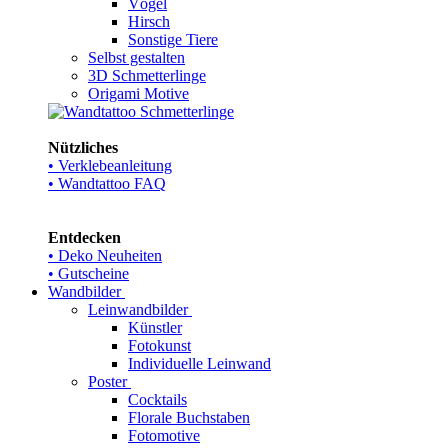
Vögel
Hirsch
Sonstige Tiere
Selbst gestalten
3D Schmetterlinge
Origami Motive
Nützliches
• Verklebeanleitung
• Wandtattoo FAQ
Entdecken
• Deko Neuheiten
• Gutscheine
Wandbilder
Leinwandbilder
Künstler
Fotokunst
Individuelle Leinwand
Poster
Cocktails
Florale Buchstaben
Fotomotive