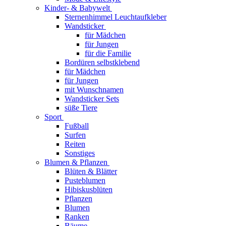
Kinder- & Babywelt
Sternenhimmel Leuchtaufkleber
Wandsticker
für Mädchen
für Jungen
für die Familie
Bordüren selbstklebend
für Mädchen
für Jungen
mit Wunschnamen
Wandsticker Sets
süße Tiere
Sport
Fußball
Surfen
Reiten
Sonstiges
Blumen & Pflanzen
Blüten & Blätter
Pusteblumen
Hibiskusblüten
Pflanzen
Blumen
Ranken
Bäume