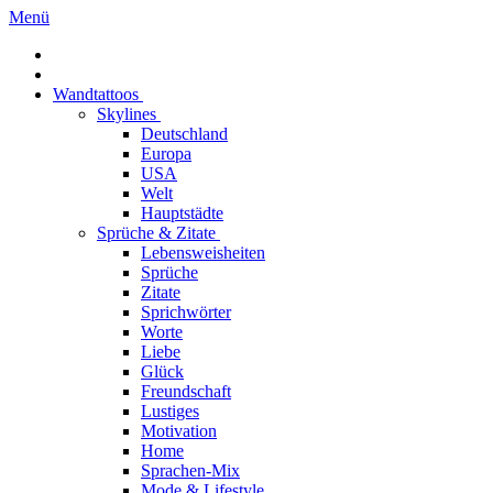
Menü
Wandtattoos
Skylines
Deutschland
Europa
USA
Welt
Hauptstädte
Sprüche & Zitate
Lebensweisheiten
Sprüche
Zitate
Sprichwörter
Worte
Liebe
Glück
Freundschaft
Lustiges
Motivation
Home
Sprachen-Mix
Mode & Lifestyle