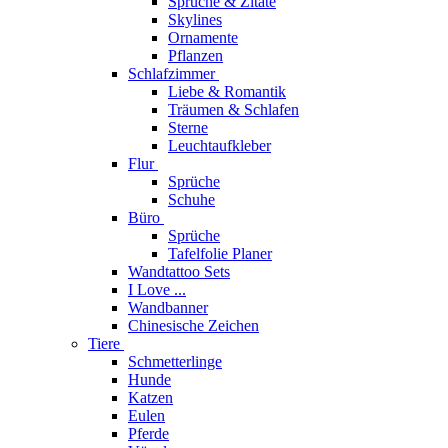
Sprüche & Zitate
Skylines
Ornamente
Pflanzen
Schlafzimmer
Liebe & Romantik
Träumen & Schlafen
Sterne
Leuchtaufkleber
Flur
Sprüche
Schuhe
Büro
Sprüche
Tafelfolie Planer
Wandtattoo Sets
I Love ...
Wandbanner
Chinesische Zeichen
Tiere
Schmetterlinge
Hunde
Katzen
Eulen
Pferde