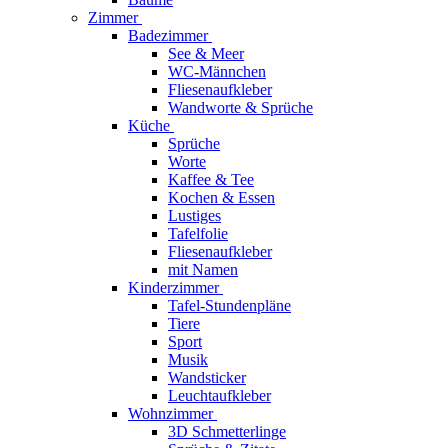
Zimmer
Badezimmer
See & Meer
WC-Männchen
Fliesenaufkleber
Wandworte & Sprüche
Küche
Sprüche
Worte
Kaffee & Tee
Kochen & Essen
Lustiges
Tafelfolie
Fliesenaufkleber
mit Namen
Kinderzimmer
Tafel-Stundenpläne
Tiere
Sport
Musik
Wandsticker
Leuchtaufkleber
Wohnzimmer
3D Schmetterlinge