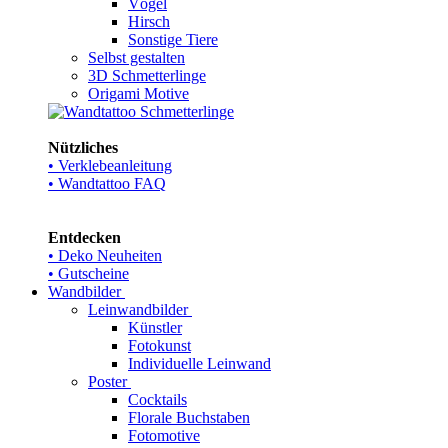
Vögel
Hirsch
Sonstige Tiere
Selbst gestalten
3D Schmetterlinge
Origami Motive
Nützliches
• Verklebeanleitung
• Wandtattoo FAQ
Entdecken
• Deko Neuheiten
• Gutscheine
Wandbilder
Leinwandbilder
Künstler
Fotokunst
Individuelle Leinwand
Poster
Cocktails
Florale Buchstaben
Fotomotive