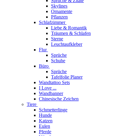
Sprüche & Zitate
Skylines
Ornamente
Pflanzen
Schlafzimmer
Liebe & Romantik
Träumen & Schlafen
Sterne
Leuchtaufkleber
Flur
Sprüche
Schuhe
Büro
Sprüche
Tafelfolie Planer
Wandtattoo Sets
I Love ...
Wandbanner
Chinesische Zeichen
Tiere
Schmetterlinge
Hunde
Katzen
Eulen
Pferde