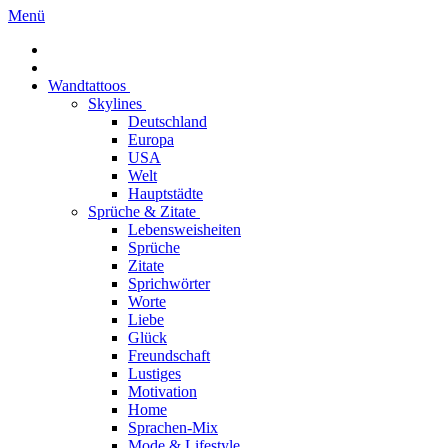
Menü
Wandtattoos
Skylines
Deutschland
Europa
USA
Welt
Hauptstädte
Sprüche & Zitate
Lebensweisheiten
Sprüche
Zitate
Sprichwörter
Worte
Liebe
Glück
Freundschaft
Lustiges
Motivation
Home
Sprachen-Mix
Mode & Lifestyle