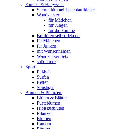
Kinder- & Babywelt
Sternenhimmel Leuchtaufkleber
Wandsticker
für Mädchen
für Jungen
für die Familie
Bordüren selbstklebend
für Mädchen
für Jungen
mit Wunschnamen
Wandsticker Sets
süße Tiere
Sport
Fußball
Surfen
Reiten
Sonstiges
Blumen & Pflanzen
Blüten & Blätter
Pusteblumen
Hibiskusblüten
Pflanzen
Blumen
Ranken
Bäume