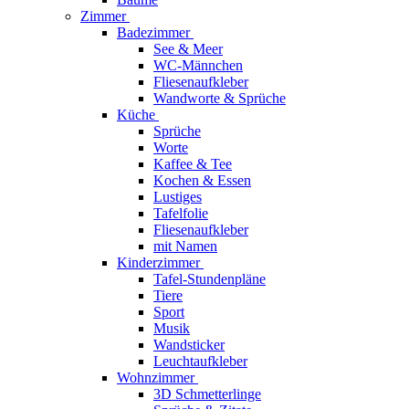
Zimmer
Badezimmer
See & Meer
WC-Männchen
Fliesenaufkleber
Wandworte & Sprüche
Küche
Sprüche
Worte
Kaffee & Tee
Kochen & Essen
Lustiges
Tafelfolie
Fliesenaufkleber
mit Namen
Kinderzimmer
Tafel-Stundenpläne
Tiere
Sport
Musik
Wandsticker
Leuchtaufkleber
Wohnzimmer
3D Schmetterlinge