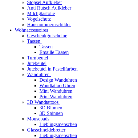
Stöpsel Aufkleber
Anti Rutsch Aufkleber
Milchglasfolie
Vogelschutz
Hausnummernschilder
Wohnaccessoires
Geschenkgutscheine
Tassen
Tassen
Emaille Tassen
Turnbeutel
Jutebeutel
Jutebeutel in Pastellfarben
Wanduhren
Design Wanduhren
Wandtattoo Uhren
Mini Wanduhren
Print Wanduhren
3D Wandtattoos
3D Blumen
3D Spinnen
Mousepads
Lieblingsmenschen
Glasschneidebretter
Lieblingsmenschen