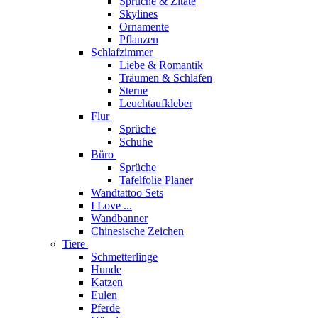
Sprüche & Zitate
Skylines
Ornamente
Pflanzen
Schlafzimmer
Liebe & Romantik
Träumen & Schlafen
Sterne
Leuchtaufkleber
Flur
Sprüche
Schuhe
Büro
Sprüche
Tafelfolie Planer
Wandtattoo Sets
I Love ...
Wandbanner
Chinesische Zeichen
Tiere
Schmetterlinge
Hunde
Katzen
Eulen
Pferde