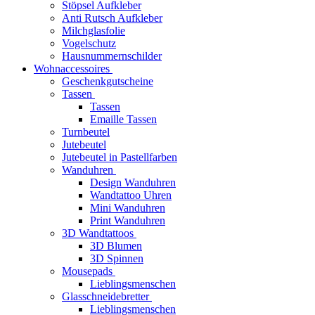
Stöpsel Aufkleber
Anti Rutsch Aufkleber
Milchglasfolie
Vogelschutz
Hausnummernschilder
Wohnaccessoires
Geschenkgutscheine
Tassen
Tassen
Emaille Tassen
Turnbeutel
Jutebeutel
Jutebeutel in Pastellfarben
Wanduhren
Design Wanduhren
Wandtattoo Uhren
Mini Wanduhren
Print Wanduhren
3D Wandtattoos
3D Blumen
3D Spinnen
Mousepads
Lieblingsmenschen
Glasschneidebretter
Lieblingsmenschen