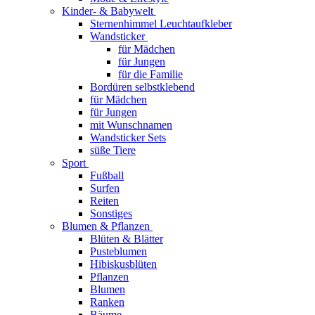
Kinder- & Babywelt
Sternenhimmel Leuchtaufkleber
Wandsticker
für Mädchen
für Jungen
für die Familie
Bordüren selbstklebend
für Mädchen
für Jungen
mit Wunschnamen
Wandsticker Sets
süße Tiere
Sport
Fußball
Surfen
Reiten
Sonstiges
Blumen & Pflanzen
Blüten & Blätter
Pusteblumen
Hibiskusblüten
Pflanzen
Blumen
Ranken
Bäume