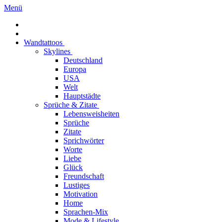
Menü
Wandtattoos
Skylines
Deutschland
Europa
USA
Welt
Hauptstädte
Sprüche & Zitate
Lebensweisheiten
Sprüche
Zitate
Sprichwörter
Worte
Liebe
Glück
Freundschaft
Lustiges
Motivation
Home
Sprachen-Mix
Mode & Lifestyle