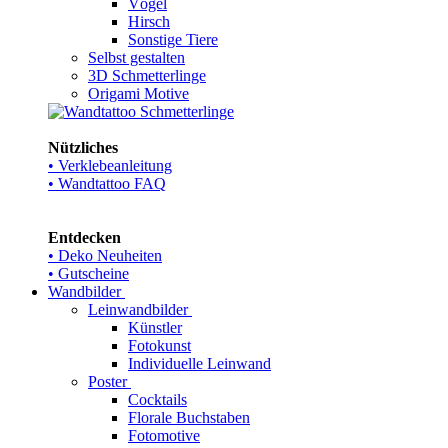
Vögel
Hirsch
Sonstige Tiere
Selbst gestalten
3D Schmetterlinge
Origami Motive
Nützliches
• Verklebeanleitung
• Wandtattoo FAQ
Entdecken
• Deko Neuheiten
• Gutscheine
Wandbilder
Leinwandbilder
Künstler
Fotokunst
Individuelle Leinwand
Poster
Cocktails
Florale Buchstaben
Fotomotive