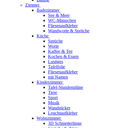
Zimmer
Badezimmer
See & Meer
WC-Männchen
Fliesenaufkleber
Wandworte & Sprüche
Küche
Sprüche
Worte
Kaffee & Tee
Kochen & Essen
Lustiges
Tafelfolie
Fliesenaufkleber
mit Namen
Kinderzimmer
Tafel-Stundenpläne
Tiere
Sport
Musik
Wandsticker
Leuchtaufkleber
Wohnzimmer
3D Schmetterlinge