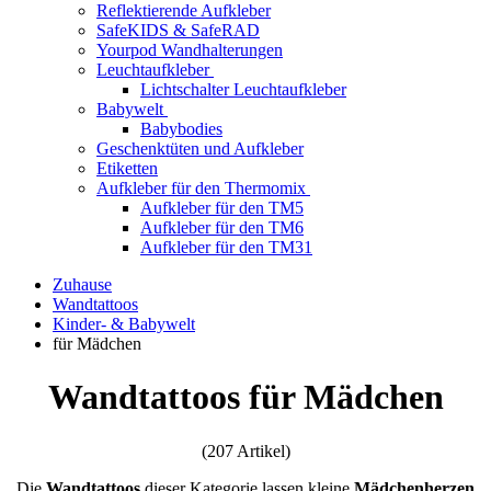
Reflektierende Aufkleber
SafeKIDS & SafeRAD
Yourpod Wandhalterungen
Leuchtaufkleber
Lichtschalter Leuchtaufkleber
Babywelt
Babybodies
Geschenktüten und Aufkleber
Etiketten
Aufkleber für den Thermomix
Aufkleber für den TM5
Aufkleber für den TM6
Aufkleber für den TM31
Zuhause
Wandtattoos
Kinder- & Babywelt
für Mädchen
Wandtattoos für Mädchen
(207 Artikel)
Die
Wandtattoos
dieser Kategorie lassen kleine
Mädchenherzen