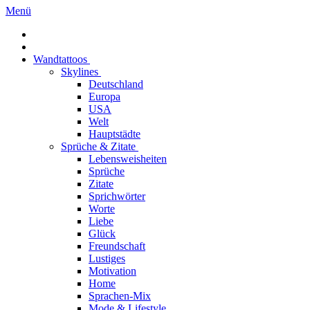
Menü
Wandtattoos
Skylines
Deutschland
Europa
USA
Welt
Hauptstädte
Sprüche & Zitate
Lebensweisheiten
Sprüche
Zitate
Sprichwörter
Worte
Liebe
Glück
Freundschaft
Lustiges
Motivation
Home
Sprachen-Mix
Mode & Lifestyle