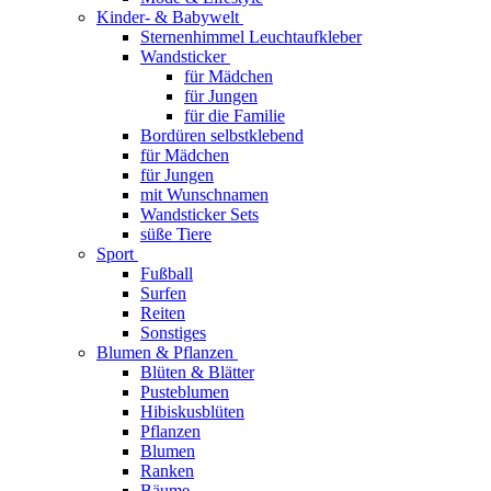
Kinder- & Babywelt
Sternenhimmel Leuchtaufkleber
Wandsticker
für Mädchen
für Jungen
für die Familie
Bordüren selbstklebend
für Mädchen
für Jungen
mit Wunschnamen
Wandsticker Sets
süße Tiere
Sport
Fußball
Surfen
Reiten
Sonstiges
Blumen & Pflanzen
Blüten & Blätter
Pusteblumen
Hibiskusblüten
Pflanzen
Blumen
Ranken
Bäume