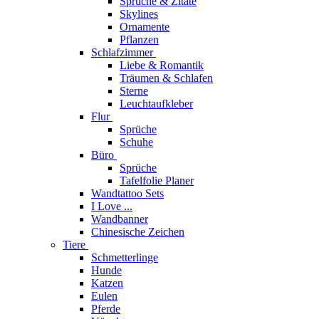
Sprüche & Zitate
Skylines
Ornamente
Pflanzen
Schlafzimmer
Liebe & Romantik
Träumen & Schlafen
Sterne
Leuchtaufkleber
Flur
Sprüche
Schuhe
Büro
Sprüche
Tafelfolie Planer
Wandtattoo Sets
I Love ...
Wandbanner
Chinesische Zeichen
Tiere
Schmetterlinge
Hunde
Katzen
Eulen
Pferde