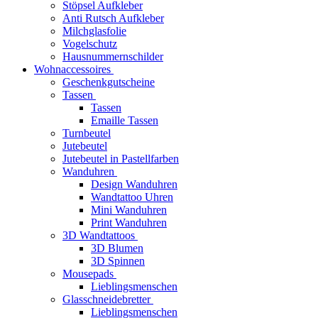
Stöpsel Aufkleber
Anti Rutsch Aufkleber
Milchglasfolie
Vogelschutz
Hausnummernschilder
Wohnaccessoires
Geschenkgutscheine
Tassen
Tassen
Emaille Tassen
Turnbeutel
Jutebeutel
Jutebeutel in Pastellfarben
Wanduhren
Design Wanduhren
Wandtattoo Uhren
Mini Wanduhren
Print Wanduhren
3D Wandtattoos
3D Blumen
3D Spinnen
Mousepads
Lieblingsmenschen
Glasschneidebretter
Lieblingsmenschen