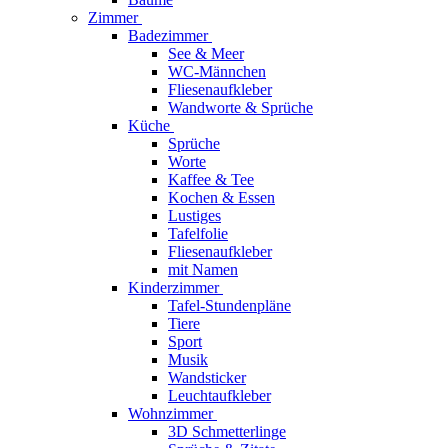
Zimmer
Badezimmer
See & Meer
WC-Männchen
Fliesenaufkleber
Wandworte & Sprüche
Küche
Sprüche
Worte
Kaffee & Tee
Kochen & Essen
Lustiges
Tafelfolie
Fliesenaufkleber
mit Namen
Kinderzimmer
Tafel-Stundenpläne
Tiere
Sport
Musik
Wandsticker
Leuchtaufkleber
Wohnzimmer
3D Schmetterlinge