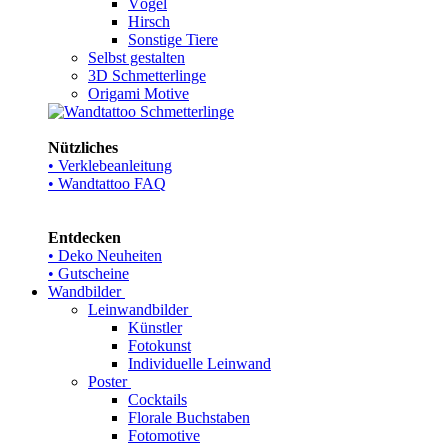
Vögel
Hirsch
Sonstige Tiere
Selbst gestalten
3D Schmetterlinge
Origami Motive
Nützliches
• Verklebeanleitung
• Wandtattoo FAQ
Entdecken
• Deko Neuheiten
• Gutscheine
Wandbilder
Leinwandbilder
Künstler
Fotokunst
Individuelle Leinwand
Poster
Cocktails
Florale Buchstaben
Fotomotive