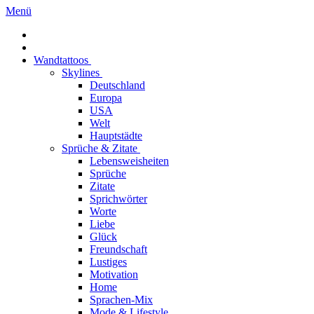
Menü
Wandtattoos
Skylines
Deutschland
Europa
USA
Welt
Hauptstädte
Sprüche & Zitate
Lebensweisheiten
Sprüche
Zitate
Sprichwörter
Worte
Liebe
Glück
Freundschaft
Lustiges
Motivation
Home
Sprachen-Mix
Mode & Lifestyle