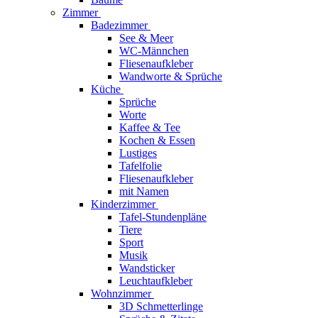
Zimmer
Badezimmer
See & Meer
WC-Männchen
Fliesenaufkleber
Wandworte & Sprüche
Küche
Sprüche
Worte
Kaffee & Tee
Kochen & Essen
Lustiges
Tafelfolie
Fliesenaufkleber
mit Namen
Kinderzimmer
Tafel-Stundenpläne
Tiere
Sport
Musik
Wandsticker
Leuchtaufkleber
Wohnzimmer
3D Schmetterlinge