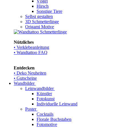
Vögel
Hirsch
Sonstige Tiere
Selbst gestalten
3D Schmetterlinge
Origami Motive
Nützliches
• Verklebeanleitung
• Wandtattoo FAQ
Entdecken
• Deko Neuheiten
• Gutscheine
Wandbilder
Leinwandbilder
Künstler
Fotokunst
Individuelle Leinwand
Poster
Cocktails
Florale Buchstaben
Fotomotive