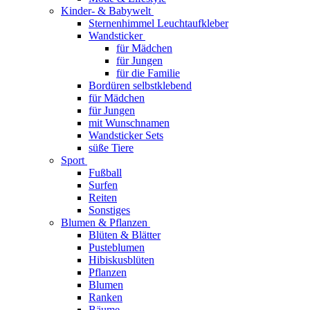
Kinder- & Babywelt
Sternenhimmel Leuchtaufkleber
Wandsticker
für Mädchen
für Jungen
für die Familie
Bordüren selbstklebend
für Mädchen
für Jungen
mit Wunschnamen
Wandsticker Sets
süße Tiere
Sport
Fußball
Surfen
Reiten
Sonstiges
Blumen & Pflanzen
Blüten & Blätter
Pusteblumen
Hibiskusblüten
Pflanzen
Blumen
Ranken
Bäume