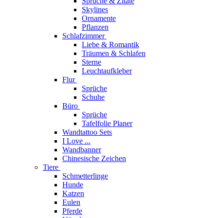
Sprüche & Zitate
Skylines
Ornamente
Pflanzen
Schlafzimmer
Liebe & Romantik
Träumen & Schlafen
Sterne
Leuchtaufkleber
Flur
Sprüche
Schuhe
Büro
Sprüche
Tafelfolie Planer
Wandtattoo Sets
I Love ...
Wandbanner
Chinesische Zeichen
Tiere
Schmetterlinge
Hunde
Katzen
Eulen
Pferde