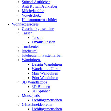
Stöpsel Aufkleber
Anti Rutsch Aufkleber
Milchglasfolie
Vogelschutz
Hausnummernschilder
Wohnaccessoires
Geschenkgutscheine
Tassen
Tassen
Emaille Tassen
Turnbeutel
Jutebeutel
Jutebeutel in Pastellfarben
Wanduhren
Design Wanduhren
Wandtattoo Uhren
Mini Wanduhren
Print Wanduhren
3D Wandtattoos
3D Blumen
3D Spinnen
Mousepads
Lieblingsmenschen
Glasschneidebretter
Lieblingsmenschen