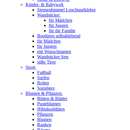
Kinder- & Babywelt
Sternenhimmel Leuchtaufkleber
Wandsticker
für Mädchen
für Jungen
für die Familie
Bordüren selbstklebend
für Mädchen
für Jungen
mit Wunschnamen
Wandsticker Sets
süße Tiere
Sport
Fußball
Surfen
Reiten
Sonstiges
Blumen & Pflanzen
Blüten & Blätter
Pusteblumen
Hibiskusblüten
Pflanzen
Blumen
Ranken
Bäume