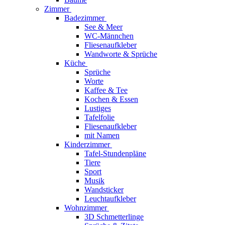
Zimmer
Badezimmer
See & Meer
WC-Männchen
Fliesenaufkleber
Wandworte & Sprüche
Küche
Sprüche
Worte
Kaffee & Tee
Kochen & Essen
Lustiges
Tafelfolie
Fliesenaufkleber
mit Namen
Kinderzimmer
Tafel-Stundenpläne
Tiere
Sport
Musik
Wandsticker
Leuchtaufkleber
Wohnzimmer
3D Schmetterlinge