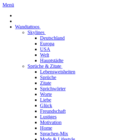
Menü
Wandtattoos
Skylines
Deutschland
Europa
USA
Welt
Hauptstädte
Sprüche & Zitate
Lebensweisheiten
Sprüche
Zitate
Sprichwörter
Worte
Liebe
Glück
Freundschaft
Lustiges
Motivation
Home
Sprachen-Mix
Mode & Lifestyle