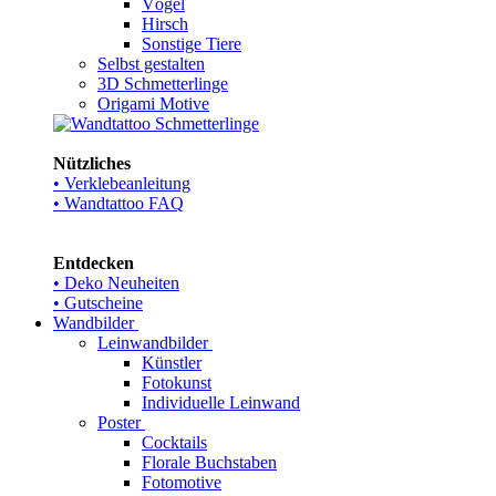
Vögel
Hirsch
Sonstige Tiere
Selbst gestalten
3D Schmetterlinge
Origami Motive
Nützliches
• Verklebeanleitung
• Wandtattoo FAQ
Entdecken
• Deko Neuheiten
• Gutscheine
Wandbilder
Leinwandbilder
Künstler
Fotokunst
Individuelle Leinwand
Poster
Cocktails
Florale Buchstaben
Fotomotive