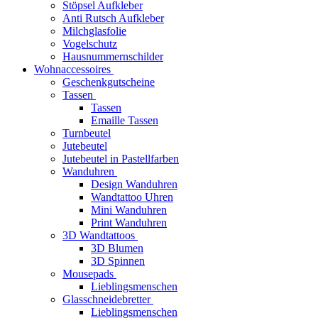
Stöpsel Aufkleber
Anti Rutsch Aufkleber
Milchglasfolie
Vogelschutz
Hausnummernschilder
Wohnaccessoires
Geschenkgutscheine
Tassen
Tassen
Emaille Tassen
Turnbeutel
Jutebeutel
Jutebeutel in Pastellfarben
Wanduhren
Design Wanduhren
Wandtattoo Uhren
Mini Wanduhren
Print Wanduhren
3D Wandtattoos
3D Blumen
3D Spinnen
Mousepads
Lieblingsmenschen
Glasschneidebretter
Lieblingsmenschen