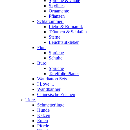
Sprüche & Zitate
Skylines
Ornamente
Pflanzen
Schlafzimmer
Liebe & Romantik
Träumen & Schlafen
Sterne
Leuchtaufkleber
Flur
Sprüche
Schuhe
Büro
Sprüche
Tafelfolie Planer
Wandtattoo Sets
I Love ...
Wandbanner
Chinesische Zeichen
Tiere
Schmetterlinge
Hunde
Katzen
Eulen
Pferde