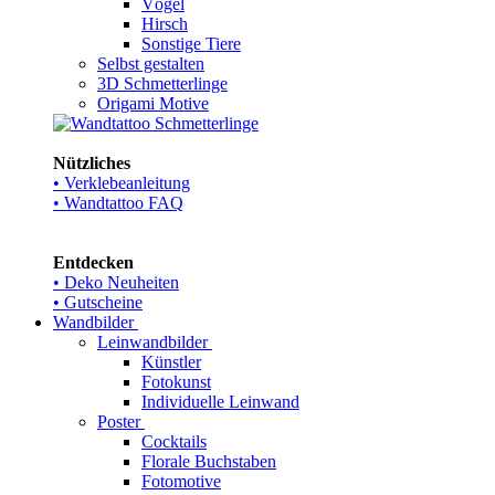
Vögel
Hirsch
Sonstige Tiere
Selbst gestalten
3D Schmetterlinge
Origami Motive
Nützliches
• Verklebeanleitung
• Wandtattoo FAQ
Entdecken
• Deko Neuheiten
• Gutscheine
Wandbilder
Leinwandbilder
Künstler
Fotokunst
Individuelle Leinwand
Poster
Cocktails
Florale Buchstaben
Fotomotive