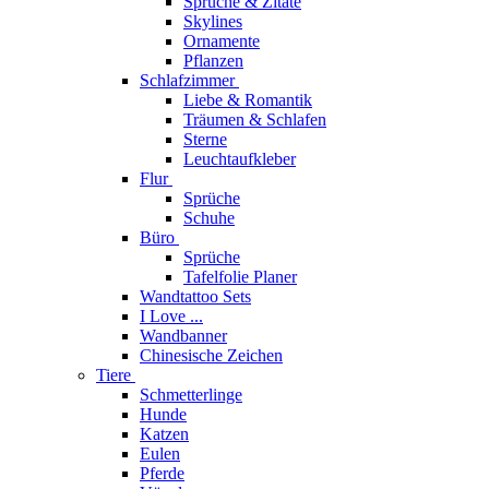
Sprüche & Zitate
Skylines
Ornamente
Pflanzen
Schlafzimmer
Liebe & Romantik
Träumen & Schlafen
Sterne
Leuchtaufkleber
Flur
Sprüche
Schuhe
Büro
Sprüche
Tafelfolie Planer
Wandtattoo Sets
I Love ...
Wandbanner
Chinesische Zeichen
Tiere
Schmetterlinge
Hunde
Katzen
Eulen
Pferde