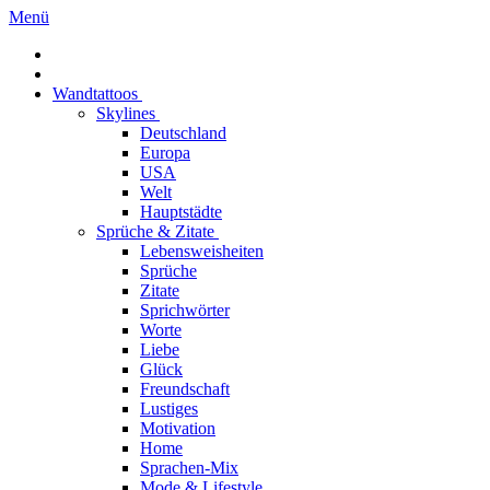
Menü
Wandtattoos
Skylines
Deutschland
Europa
USA
Welt
Hauptstädte
Sprüche & Zitate
Lebensweisheiten
Sprüche
Zitate
Sprichwörter
Worte
Liebe
Glück
Freundschaft
Lustiges
Motivation
Home
Sprachen-Mix
Mode & Lifestyle