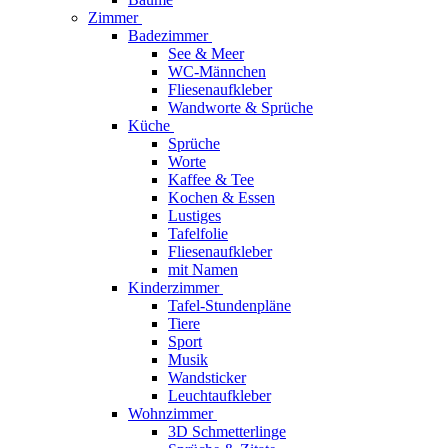
Zimmer
Badezimmer
See & Meer
WC-Männchen
Fliesenaufkleber
Wandworte & Sprüche
Küche
Sprüche
Worte
Kaffee & Tee
Kochen & Essen
Lustiges
Tafelfolie
Fliesenaufkleber
mit Namen
Kinderzimmer
Tafel-Stundenpläne
Tiere
Sport
Musik
Wandsticker
Leuchtaufkleber
Wohnzimmer
3D Schmetterlinge