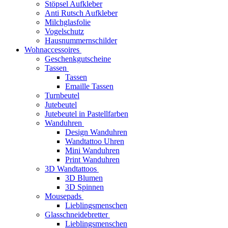
Stöpsel Aufkleber
Anti Rutsch Aufkleber
Milchglasfolie
Vogelschutz
Hausnummernschilder
Wohnaccessoires
Geschenkgutscheine
Tassen
Tassen
Emaille Tassen
Turnbeutel
Jutebeutel
Jutebeutel in Pastellfarben
Wanduhren
Design Wanduhren
Wandtattoo Uhren
Mini Wanduhren
Print Wanduhren
3D Wandtattoos
3D Blumen
3D Spinnen
Mousepads
Lieblingsmenschen
Glasschneidebretter
Lieblingsmenschen