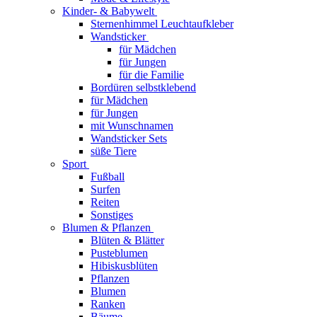
Kinder- & Babywelt
Sternenhimmel Leuchtaufkleber
Wandsticker
für Mädchen
für Jungen
für die Familie
Bordüren selbstklebend
für Mädchen
für Jungen
mit Wunschnamen
Wandsticker Sets
süße Tiere
Sport
Fußball
Surfen
Reiten
Sonstiges
Blumen & Pflanzen
Blüten & Blätter
Pusteblumen
Hibiskusblüten
Pflanzen
Blumen
Ranken
Bäume