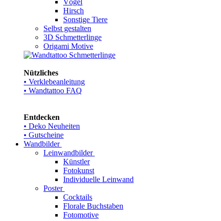
Vögel
Hirsch
Sonstige Tiere
Selbst gestalten
3D Schmetterlinge
Origami Motive
Nützliches
• Verklebeanleitung
• Wandtattoo FAQ
Entdecken
• Deko Neuheiten
• Gutscheine
Wandbilder
Leinwandbilder
Künstler
Fotokunst
Individuelle Leinwand
Poster
Cocktails
Florale Buchstaben
Fotomotive