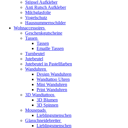
Stöpsel Aufkleber
Anti Rutsch Aufkleber
Milchglasfolie
Vogelschutz
Hausnummernschilder
Wohnaccessoires
Geschenkgutscheine
Tassen
Tassen
Emaille Tassen
Turnbeutel
Jutebeutel
Jutebeutel in Pastellfarben
Wanduhren
Design Wanduhren
Wandtattoo Uhren
Mini Wanduhren
Print Wanduhren
3D Wandtattoos
3D Blumen
3D Spinnen
Mousepads
Lieblingsmenschen
Glasschneidebretter
Lieblingsmenschen