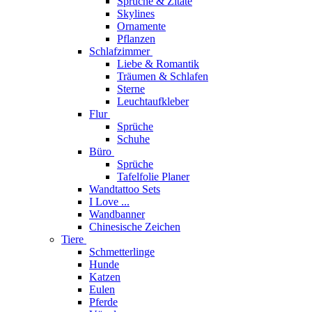
Sprüche & Zitate
Skylines
Ornamente
Pflanzen
Schlafzimmer
Liebe & Romantik
Träumen & Schlafen
Sterne
Leuchtaufkleber
Flur
Sprüche
Schuhe
Büro
Sprüche
Tafelfolie Planer
Wandtattoo Sets
I Love ...
Wandbanner
Chinesische Zeichen
Tiere
Schmetterlinge
Hunde
Katzen
Eulen
Pferde