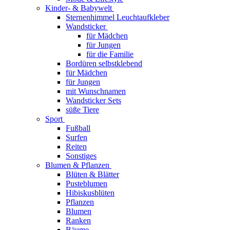
Kinder- & Babywelt
Sternenhimmel Leuchtaufkleber
Wandsticker
für Mädchen
für Jungen
für die Familie
Bordüren selbstklebend
für Mädchen
für Jungen
mit Wunschnamen
Wandsticker Sets
süße Tiere
Sport
Fußball
Surfen
Reiten
Sonstiges
Blumen & Pflanzen
Blüten & Blätter
Pusteblumen
Hibiskusblüten
Pflanzen
Blumen
Ranken
Bäume