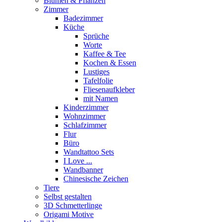
Blumen & Pflanzen
Zimmer
Badezimmer
Küche
Sprüche
Worte
Kaffee & Tee
Kochen & Essen
Lustiges
Tafelfolie
Fliesenaufkleber
mit Namen
Kinderzimmer
Wohnzimmer
Schlafzimmer
Flur
Büro
Wandtattoo Sets
I Love ...
Wandbanner
Chinesische Zeichen
Tiere
Selbst gestalten
3D Schmetterlinge
Origami Motive