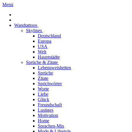
Menü
Wandtattoos
Skylines
Deutschland
Europa
USA
Welt
Hauptstädte
Sprüche & Zitate
Lebensweisheiten
Sprüche
Zitate
Sprichwörter
Worte
Liebe
Glück
Freundschaft
Lustiges
Motivation
Home
Sprachen-Mix
Mode & Lifestyle