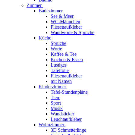
Zimmer
Badezimmer
See & Meer
WC-Männchen
Fliesenaufkleber
Wandworte & Sprüche
Küche
Sprüche
Worte
Kaffee & Tee
Kochen & Essen
Lustiges
Tafelfolie
Fliesenaufkleber
mit Namen
Kinderzimmer
Tafel-Stundenpläne
Tiere
Sport
Musik
Wandsticker
Leuchtaufkleber
Wohnzimmer
3D Schmetterlinge