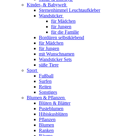
Kinder- & Babywelt
Sternenhimmel Leuchtaufkleber
Wandsticker
für Mädchen
für Jungen
für die Familie
Bordüren selbstklebend
für Mädchen
für Jungen
mit Wunschnamen
Wandsticker Sets
süße Tiere
Sport
Fußball
Surfen
Reiten
Sonstiges
Blumen & Pflanzen
Blüten & Blätter
Pusteblumen
Hibiskusblüten
Pflanzen
Blumen
Ranken
Bäume