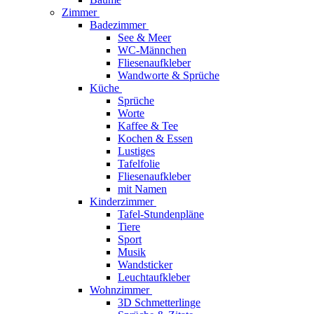
Zimmer
Badezimmer
See & Meer
WC-Männchen
Fliesenaufkleber
Wandworte & Sprüche
Küche
Sprüche
Worte
Kaffee & Tee
Kochen & Essen
Lustiges
Tafelfolie
Fliesenaufkleber
mit Namen
Kinderzimmer
Tafel-Stundenpläne
Tiere
Sport
Musik
Wandsticker
Leuchtaufkleber
Wohnzimmer
3D Schmetterlinge