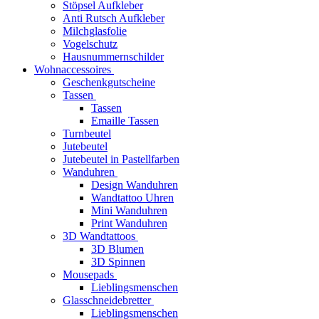
Stöpsel Aufkleber
Anti Rutsch Aufkleber
Milchglasfolie
Vogelschutz
Hausnummernschilder
Wohnaccessoires
Geschenkgutscheine
Tassen
Tassen
Emaille Tassen
Turnbeutel
Jutebeutel
Jutebeutel in Pastellfarben
Wanduhren
Design Wanduhren
Wandtattoo Uhren
Mini Wanduhren
Print Wanduhren
3D Wandtattoos
3D Blumen
3D Spinnen
Mousepads
Lieblingsmenschen
Glasschneidebretter
Lieblingsmenschen