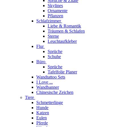
Sprüche & Zitate
Skylines
Ornamente
Pflanzen
Schlafzimmer
Liebe & Romantik
Träumen & Schlafen
Sterne
Leuchtaufkleber
Flur
Sprüche
Schuhe
Büro
Sprüche
Tafelfolie Planer
Wandtattoo Sets
I Love ...
Wandbanner
Chinesische Zeichen
Tiere
Schmetterlinge
Hunde
Katzen
Eulen
Pferde