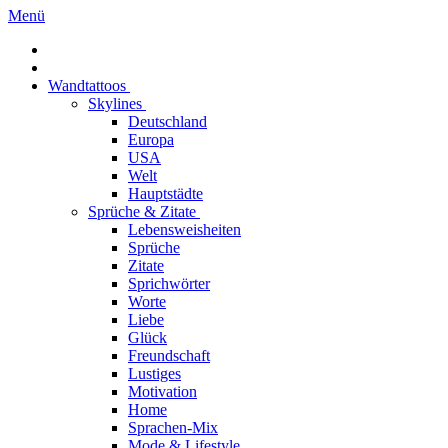
Menü
Wandtattoos
Skylines
Deutschland
Europa
USA
Welt
Hauptstädte
Sprüche & Zitate
Lebensweisheiten
Sprüche
Zitate
Sprichwörter
Worte
Liebe
Glück
Freundschaft
Lustiges
Motivation
Home
Sprachen-Mix
Mode & Lifestyle