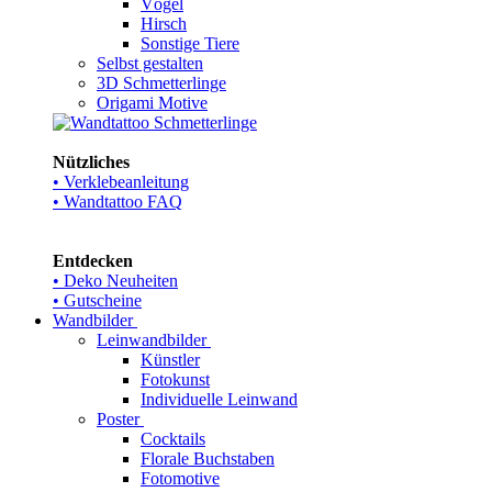
Vögel
Hirsch
Sonstige Tiere
Selbst gestalten
3D Schmetterlinge
Origami Motive
Nützliches
• Verklebeanleitung
• Wandtattoo FAQ
Entdecken
• Deko Neuheiten
• Gutscheine
Wandbilder
Leinwandbilder
Künstler
Fotokunst
Individuelle Leinwand
Poster
Cocktails
Florale Buchstaben
Fotomotive