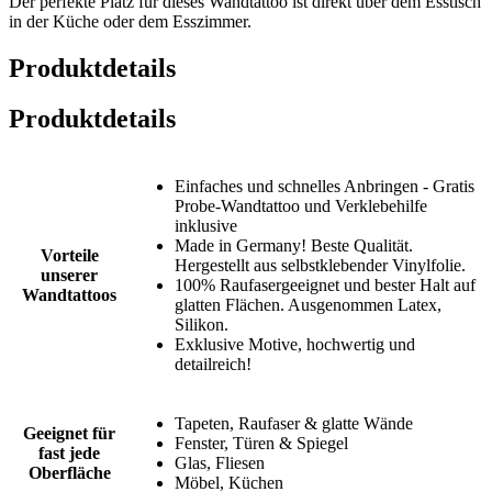
Der perfekte Platz für dieses Wandtattoo ist direkt über dem Esstisch
in der Küche oder dem Esszimmer.
Produktdetails
Produktdetails
Einfaches und schnelles Anbringen - Gratis
Probe-Wandtattoo und Verklebehilfe
inklusive
Made in Germany! Beste Qualität.
Vorteile
Hergestellt aus selbstklebender Vinylfolie.
unserer
100% Raufasergeeignet und bester Halt auf
Wandtattoos
glatten Flächen. Ausgenommen Latex,
Silikon.
Exklusive Motive, hochwertig und
detailreich!
Tapeten, Raufaser & glatte Wände
Geeignet für
Fenster, Türen & Spiegel
fast jede
Glas, Fliesen
Oberfläche
Möbel, Küchen