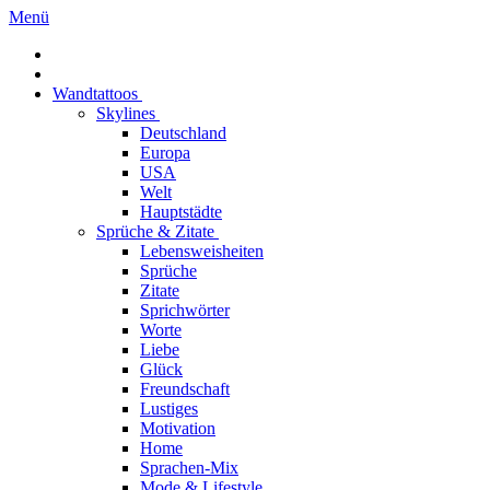
Menü
Wandtattoos
Skylines
Deutschland
Europa
USA
Welt
Hauptstädte
Sprüche & Zitate
Lebensweisheiten
Sprüche
Zitate
Sprichwörter
Worte
Liebe
Glück
Freundschaft
Lustiges
Motivation
Home
Sprachen-Mix
Mode & Lifestyle