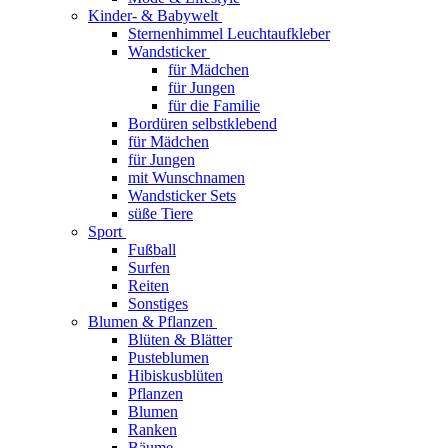
Kinder- & Babywelt
Sternenhimmel Leuchtaufkleber
Wandsticker
für Mädchen
für Jungen
für die Familie
Bordüren selbstklebend
für Mädchen
für Jungen
mit Wunschnamen
Wandsticker Sets
süße Tiere
Sport
Fußball
Surfen
Reiten
Sonstiges
Blumen & Pflanzen
Blüten & Blätter
Pusteblumen
Hibiskusblüten
Pflanzen
Blumen
Ranken
Bäume