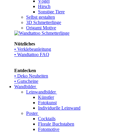
Vögel
Hirsch
Sonstige Tiere
Selbst gestalten
3D Schmetterlinge
Origami Motive
Nützliches
• Verklebeanleitung
• Wandtattoo FAQ
Entdecken
• Deko Neuheiten
• Gutscheine
Wandbilder
Leinwandbilder
Künstler
Fotokunst
Individuelle Leinwand
Poster
Cocktails
Florale Buchstaben
Fotomotive