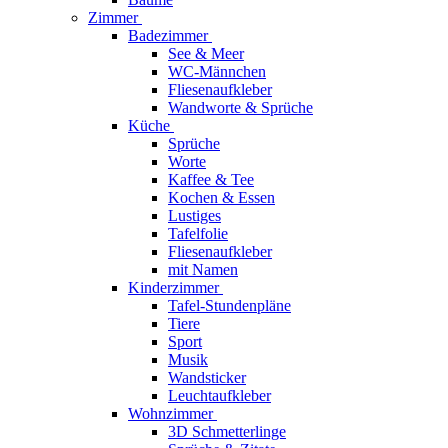
Zimmer
Badezimmer
See & Meer
WC-Männchen
Fliesenaufkleber
Wandworte & Sprüche
Küche
Sprüche
Worte
Kaffee & Tee
Kochen & Essen
Lustiges
Tafelfolie
Fliesenaufkleber
mit Namen
Kinderzimmer
Tafel-Stundenpläne
Tiere
Sport
Musik
Wandsticker
Leuchtaufkleber
Wohnzimmer
3D Schmetterlinge