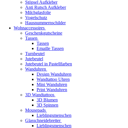
Stöpsel Aufkleber
Anti Rutsch Aufkleber
Milchglasfolie
Vogelschutz
Hausnummernschilder
Wohnaccessoires
Geschenkgutscheine
Tassen
Tassen
Emaille Tassen
Turnbeutel
Jutebeutel
Jutebeutel in Pastellfarben
Wanduhren
Design Wanduhren
Wandtattoo Uhren
Mini Wanduhren
Print Wanduhren
3D Wandtattoos
3D Blumen
3D Spinnen
Mousepads
Lieblingsmenschen
Glasschneidebretter
Lieblingsmenschen