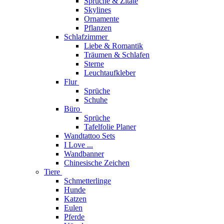
Sprüche & Zitate
Skylines
Ornamente
Pflanzen
Schlafzimmer
Liebe & Romantik
Träumen & Schlafen
Sterne
Leuchtaufkleber
Flur
Sprüche
Schuhe
Büro
Sprüche
Tafelfolie Planer
Wandtattoo Sets
I Love ...
Wandbanner
Chinesische Zeichen
Tiere
Schmetterlinge
Hunde
Katzen
Eulen
Pferde