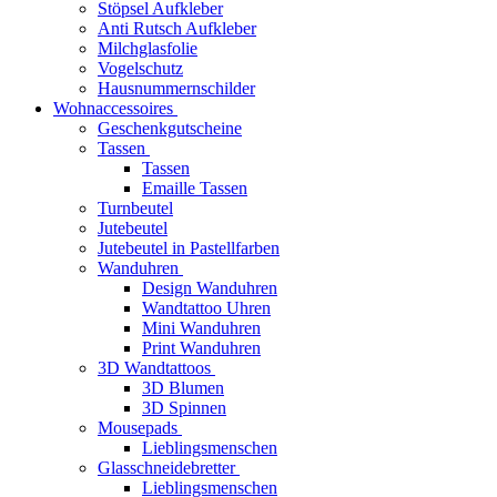
Stöpsel Aufkleber
Anti Rutsch Aufkleber
Milchglasfolie
Vogelschutz
Hausnummernschilder
Wohnaccessoires
Geschenkgutscheine
Tassen
Tassen
Emaille Tassen
Turnbeutel
Jutebeutel
Jutebeutel in Pastellfarben
Wanduhren
Design Wanduhren
Wandtattoo Uhren
Mini Wanduhren
Print Wanduhren
3D Wandtattoos
3D Blumen
3D Spinnen
Mousepads
Lieblingsmenschen
Glasschneidebretter
Lieblingsmenschen