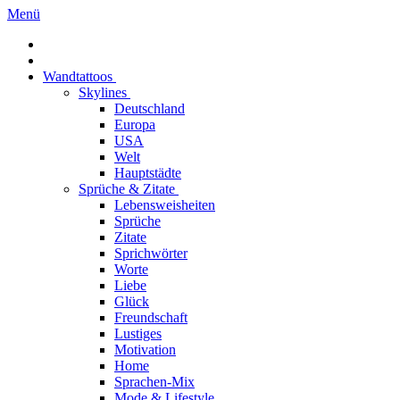
Menü
Wandtattoos
Skylines
Deutschland
Europa
USA
Welt
Hauptstädte
Sprüche & Zitate
Lebensweisheiten
Sprüche
Zitate
Sprichwörter
Worte
Liebe
Glück
Freundschaft
Lustiges
Motivation
Home
Sprachen-Mix
Mode & Lifestyle