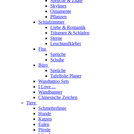
Sprüche & Zitate
Skylines
Ornamente
Pflanzen
Schlafzimmer
Liebe & Romantik
Träumen & Schlafen
Sterne
Leuchtaufkleber
Flur
Sprüche
Schuhe
Büro
Sprüche
Tafelfolie Planer
Wandtattoo Sets
I Love ...
Wandbanner
Chinesische Zeichen
Tiere
Schmetterlinge
Hunde
Katzen
Eulen
Pferde