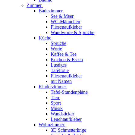
Zimmer
Badezimmer
See & Meer
WC-Männchen
Fliesenaufkleber
Wandworte & Sprüche
Küche
Sprüche
Worte
Kaffee & Tee
Kochen & Essen
Lustiges
Tafelfolie
Fliesenaufkleber
mit Namen
Kinderzimmer
Tafel-Stundenpläne
Tiere
Sport
Musik
Wandsticker
Leuchtaufkleber
Wohnzimmer
3D Schmetterlinge