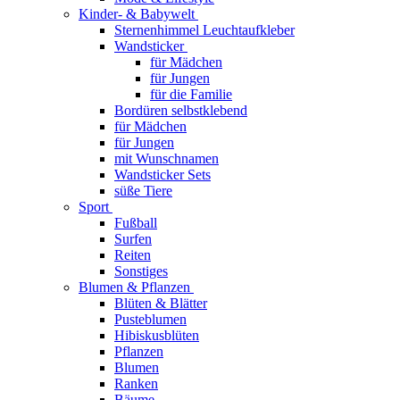
Kinder- & Babywelt
Sternenhimmel Leuchtaufkleber
Wandsticker
für Mädchen
für Jungen
für die Familie
Bordüren selbstklebend
für Mädchen
für Jungen
mit Wunschnamen
Wandsticker Sets
süße Tiere
Sport
Fußball
Surfen
Reiten
Sonstiges
Blumen & Pflanzen
Blüten & Blätter
Pusteblumen
Hibiskusblüten
Pflanzen
Blumen
Ranken
Bäume