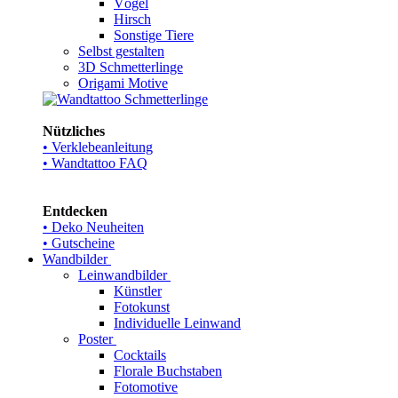
Vögel
Hirsch
Sonstige Tiere
Selbst gestalten
3D Schmetterlinge
Origami Motive
Nützliches
• Verklebeanleitung
• Wandtattoo FAQ
Entdecken
• Deko Neuheiten
• Gutscheine
Wandbilder
Leinwandbilder
Künstler
Fotokunst
Individuelle Leinwand
Poster
Cocktails
Florale Buchstaben
Fotomotive