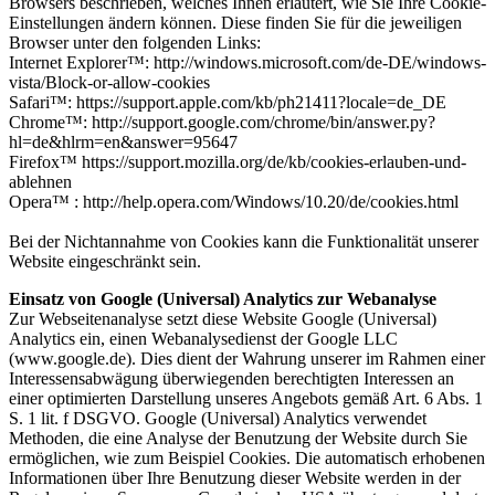
Browsers beschrieben, welches Ihnen erläutert, wie Sie Ihre Cookie-
Einstellungen ändern können. Diese finden Sie für die jeweiligen
Browser unter den folgenden Links:
Internet Explorer™: http://windows.microsoft.com/de-DE/windows-
vista/Block-or-allow-cookies
Safari™: https://support.apple.com/kb/ph21411?locale=de_DE
Chrome™: http://support.google.com/chrome/bin/answer.py?
hl=de&hlrm=en&answer=95647
Firefox™ https://support.mozilla.org/de/kb/cookies-erlauben-und-
ablehnen
Opera™ : http://help.opera.com/Windows/10.20/de/cookies.html
Bei der Nichtannahme von Cookies kann die Funktionalität unserer
Website eingeschränkt sein.
Einsatz von Google (Universal) Analytics zur Webanalyse
Zur Webseitenanalyse setzt diese Website Google (Universal)
Analytics ein, einen Webanalysedienst der Google LLC
(www.google.de). Dies dient der Wahrung unserer im Rahmen einer
Interessensabwägung überwiegenden berechtigten Interessen an
einer optimierten Darstellung unseres Angebots gemäß Art. 6 Abs. 1
S. 1 lit. f DSGVO. Google (Universal) Analytics verwendet
Methoden, die eine Analyse der Benutzung der Website durch Sie
ermöglichen, wie zum Beispiel Cookies. Die automatisch erhobenen
Informationen über Ihre Benutzung dieser Website werden in der