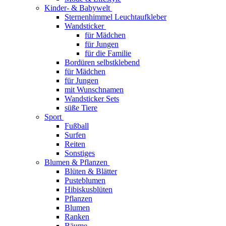
Kinder- & Babywelt
Sternenhimmel Leuchtaufkleber
Wandsticker
für Mädchen
für Jungen
für die Familie
Bordüren selbstklebend
für Mädchen
für Jungen
mit Wunschnamen
Wandsticker Sets
süße Tiere
Sport
Fußball
Surfen
Reiten
Sonstiges
Blumen & Pflanzen
Blüten & Blätter
Pusteblumen
Hibiskusblüten
Pflanzen
Blumen
Ranken
Bäume