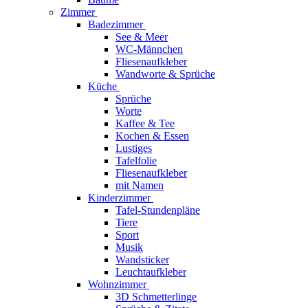
Zimmer
Badezimmer
See & Meer
WC-Männchen
Fliesenaufkleber
Wandworte & Sprüche
Küche
Sprüche
Worte
Kaffee & Tee
Kochen & Essen
Lustiges
Tafelfolie
Fliesenaufkleber
mit Namen
Kinderzimmer
Tafel-Stundenpläne
Tiere
Sport
Musik
Wandsticker
Leuchtaufkleber
Wohnzimmer
3D Schmetterlinge