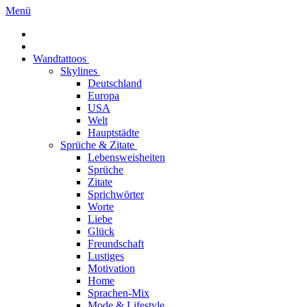
Menü
Wandtattoos
Skylines
Deutschland
Europa
USA
Welt
Hauptstädte
Sprüche & Zitate
Lebensweisheiten
Sprüche
Zitate
Sprichwörter
Worte
Liebe
Glück
Freundschaft
Lustiges
Motivation
Home
Sprachen-Mix
Mode & Lifestyle