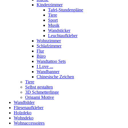
Kinderzimmer
Tafel-Stundenpläne
Tiere
Sport
Musik
Wandsticker
Leuchtaufkleber
Wohnzimmer
Schlafzimmer
Flur
Büro
Wandtattoo Sets
I Love ...
Wandbanner
Chinesische Zeichen
Tiere
Selbst gestalten
3D Schmetterlinge
Origami Motive
Wandbilder
Fliesenaufkleber
Holzdeko
Wohndeko
Wohnaccessoires