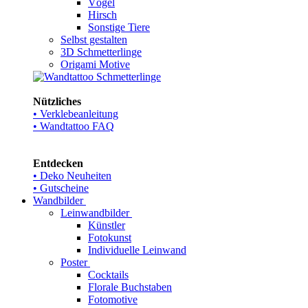
Vögel
Hirsch
Sonstige Tiere
Selbst gestalten
3D Schmetterlinge
Origami Motive
Nützliches
• Verklebeanleitung
• Wandtattoo FAQ
Entdecken
• Deko Neuheiten
• Gutscheine
Wandbilder
Leinwandbilder
Künstler
Fotokunst
Individuelle Leinwand
Poster
Cocktails
Florale Buchstaben
Fotomotive