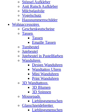
Stöpsel Aufkleber
Anti Rutsch Aufkleber
Milchglasfolie
Vogelschutz
Hausnummernschilder
Wohnaccessoires
Geschenkgutscheine
Tassen
Tassen
Emaille Tassen
Turnbeutel
Jutebeutel
Jutebeutel in Pastellfarben
Wanduhren
Design Wanduhren
Wandtattoo Uhren
Mini Wanduhren
Print Wanduhren
3D Wandtattoos
3D Blumen
3D Spinnen
Mousepads
Lieblingsmenschen
Glasschneidebretter
Lieblingsmenschen