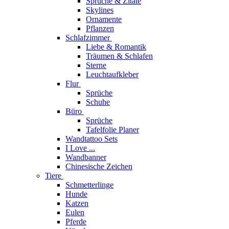
Sprüche & Zitate
Skylines
Ornamente
Pflanzen
Schlafzimmer
Liebe & Romantik
Träumen & Schlafen
Sterne
Leuchtaufkleber
Flur
Sprüche
Schuhe
Büro
Sprüche
Tafelfolie Planer
Wandtattoo Sets
I Love ...
Wandbanner
Chinesische Zeichen
Tiere
Schmetterlinge
Hunde
Katzen
Eulen
Pferde