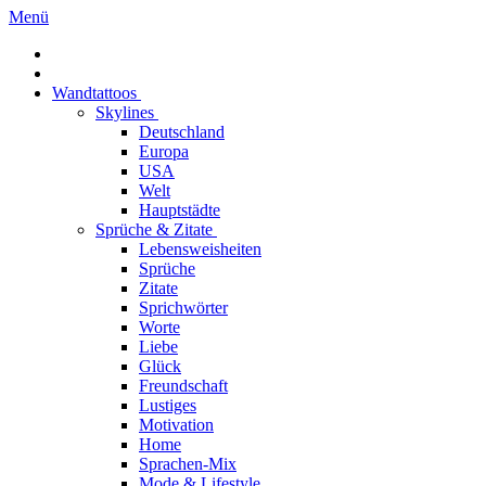
Menü
Wandtattoos
Skylines
Deutschland
Europa
USA
Welt
Hauptstädte
Sprüche & Zitate
Lebensweisheiten
Sprüche
Zitate
Sprichwörter
Worte
Liebe
Glück
Freundschaft
Lustiges
Motivation
Home
Sprachen-Mix
Mode & Lifestyle