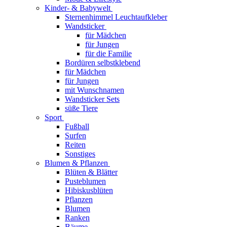
Kinder- & Babywelt
Sternenhimmel Leuchtaufkleber
Wandsticker
für Mädchen
für Jungen
für die Familie
Bordüren selbstklebend
für Mädchen
für Jungen
mit Wunschnamen
Wandsticker Sets
süße Tiere
Sport
Fußball
Surfen
Reiten
Sonstiges
Blumen & Pflanzen
Blüten & Blätter
Pusteblumen
Hibiskusblüten
Pflanzen
Blumen
Ranken
Bäume