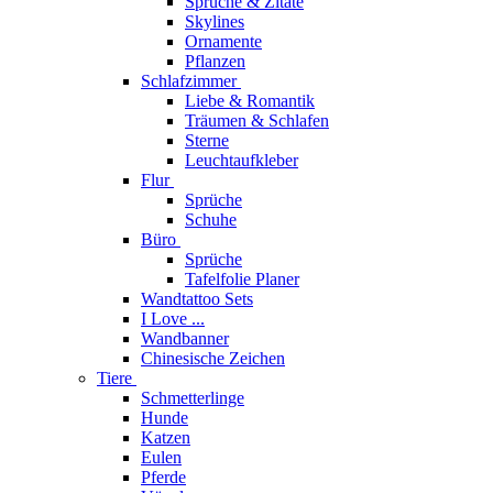
Sprüche & Zitate
Skylines
Ornamente
Pflanzen
Schlafzimmer
Liebe & Romantik
Träumen & Schlafen
Sterne
Leuchtaufkleber
Flur
Sprüche
Schuhe
Büro
Sprüche
Tafelfolie Planer
Wandtattoo Sets
I Love ...
Wandbanner
Chinesische Zeichen
Tiere
Schmetterlinge
Hunde
Katzen
Eulen
Pferde