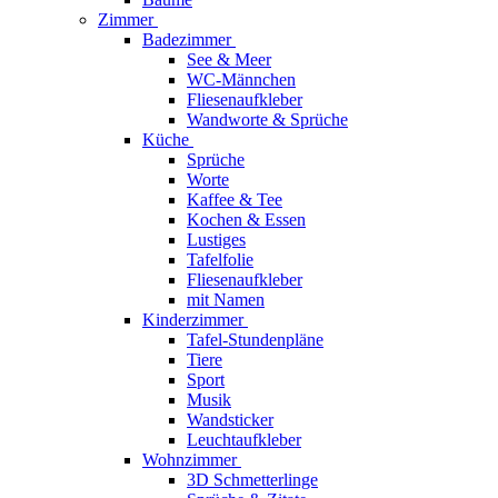
Zimmer
Badezimmer
See & Meer
WC-Männchen
Fliesenaufkleber
Wandworte & Sprüche
Küche
Sprüche
Worte
Kaffee & Tee
Kochen & Essen
Lustiges
Tafelfolie
Fliesenaufkleber
mit Namen
Kinderzimmer
Tafel-Stundenpläne
Tiere
Sport
Musik
Wandsticker
Leuchtaufkleber
Wohnzimmer
3D Schmetterlinge