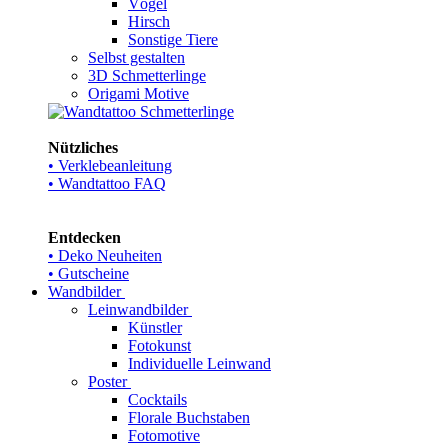
Vögel
Hirsch
Sonstige Tiere
Selbst gestalten
3D Schmetterlinge
Origami Motive
Nützliches
• Verklebeanleitung
• Wandtattoo FAQ
Entdecken
• Deko Neuheiten
• Gutscheine
Wandbilder
Leinwandbilder
Künstler
Fotokunst
Individuelle Leinwand
Poster
Cocktails
Florale Buchstaben
Fotomotive