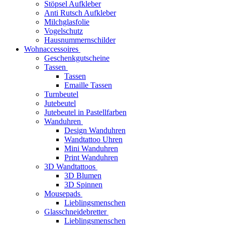
Stöpsel Aufkleber
Anti Rutsch Aufkleber
Milchglasfolie
Vogelschutz
Hausnummernschilder
Wohnaccessoires
Geschenkgutscheine
Tassen
Tassen
Emaille Tassen
Turnbeutel
Jutebeutel
Jutebeutel in Pastellfarben
Wanduhren
Design Wanduhren
Wandtattoo Uhren
Mini Wanduhren
Print Wanduhren
3D Wandtattoos
3D Blumen
3D Spinnen
Mousepads
Lieblingsmenschen
Glasschneidebretter
Lieblingsmenschen