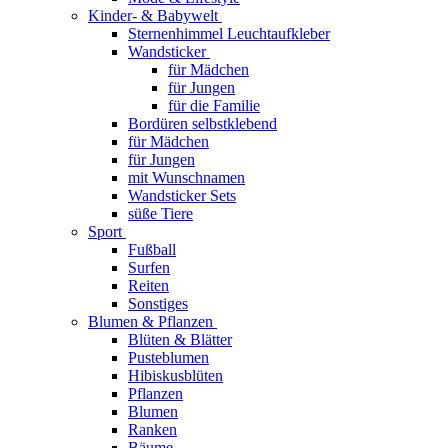
Kinder- & Babywelt
Sternenhimmel Leuchtaufkleber
Wandsticker
für Mädchen
für Jungen
für die Familie
Bordüren selbstklebend
für Mädchen
für Jungen
mit Wunschnamen
Wandsticker Sets
süße Tiere
Sport
Fußball
Surfen
Reiten
Sonstiges
Blumen & Pflanzen
Blüten & Blätter
Pusteblumen
Hibiskusblüten
Pflanzen
Blumen
Ranken
Bäume