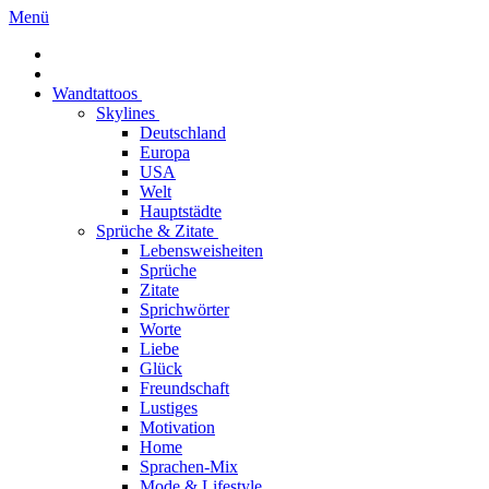
Menü
Wandtattoos
Skylines
Deutschland
Europa
USA
Welt
Hauptstädte
Sprüche & Zitate
Lebensweisheiten
Sprüche
Zitate
Sprichwörter
Worte
Liebe
Glück
Freundschaft
Lustiges
Motivation
Home
Sprachen-Mix
Mode & Lifestyle