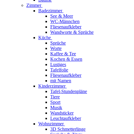
Zimmer
Badezimmer
See & Meer
WC-Männchen
Fliesenaufkleber
Wandworte & Sprüche
Küche
Sprüche
Worte
Kaffee & Tee
Kochen & Essen
Lustiges
Tafelfolie
Fliesenaufkleber
mit Namen
Kinderzimmer
Tafel-Stundenpläne
Tiere
Sport
Musik
Wandsticker
Leuchtaufkleber
Wohnzimmer
3D Schmetterlinge