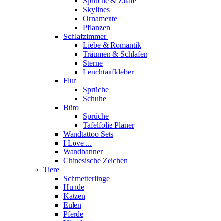
Sprüche & Zitate
Skylines
Ornamente
Pflanzen
Schlafzimmer
Liebe & Romantik
Träumen & Schlafen
Sterne
Leuchtaufkleber
Flur
Sprüche
Schuhe
Büro
Sprüche
Tafelfolie Planer
Wandtattoo Sets
I Love ...
Wandbanner
Chinesische Zeichen
Tiere
Schmetterlinge
Hunde
Katzen
Eulen
Pferde