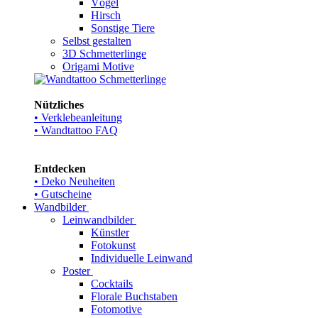
Vögel
Hirsch
Sonstige Tiere
Selbst gestalten
3D Schmetterlinge
Origami Motive
Nützliches
• Verklebeanleitung
• Wandtattoo FAQ
Entdecken
• Deko Neuheiten
• Gutscheine
Wandbilder
Leinwandbilder
Künstler
Fotokunst
Individuelle Leinwand
Poster
Cocktails
Florale Buchstaben
Fotomotive