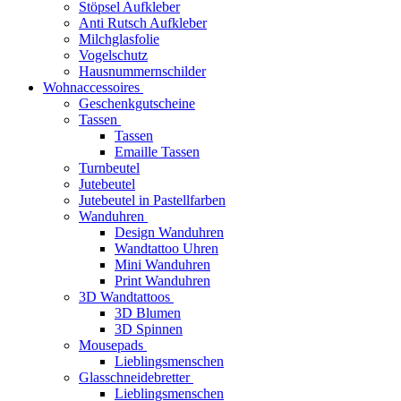
Stöpsel Aufkleber
Anti Rutsch Aufkleber
Milchglasfolie
Vogelschutz
Hausnummernschilder
Wohnaccessoires
Geschenkgutscheine
Tassen
Tassen
Emaille Tassen
Turnbeutel
Jutebeutel
Jutebeutel in Pastellfarben
Wanduhren
Design Wanduhren
Wandtattoo Uhren
Mini Wanduhren
Print Wanduhren
3D Wandtattoos
3D Blumen
3D Spinnen
Mousepads
Lieblingsmenschen
Glasschneidebretter
Lieblingsmenschen