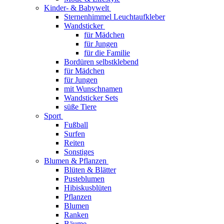
Kinder- & Babywelt
Sternenhimmel Leuchtaufkleber
Wandsticker
für Mädchen
für Jungen
für die Familie
Bordüren selbstklebend
für Mädchen
für Jungen
mit Wunschnamen
Wandsticker Sets
süße Tiere
Sport
Fußball
Surfen
Reiten
Sonstiges
Blumen & Pflanzen
Blüten & Blätter
Pusteblumen
Hibiskusblüten
Pflanzen
Blumen
Ranken
Bäume