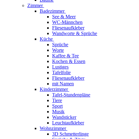
Zimmer
Badezimmer
See & Meer
WC-Männchen
Fliesenaufkleber
Wandworte & Sprüche
Küche
Sprüche
Worte
Kaffee & Tee
Kochen & Essen
Lustiges
Tafelfolie
Fliesenaufkleber
mit Namen
Kinderzimmer
Tafel-Stundenpläne
Tiere
Sport
Musik
Wandsticker
Leuchtaufkleber
Wohnzimmer
3D Schmetterlinge