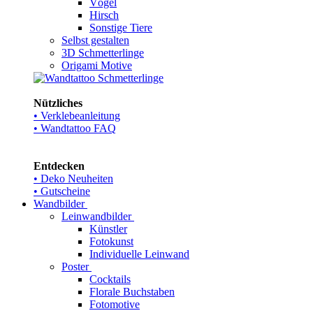
Vögel
Hirsch
Sonstige Tiere
Selbst gestalten
3D Schmetterlinge
Origami Motive
Nützliches
• Verklebeanleitung
• Wandtattoo FAQ
Entdecken
• Deko Neuheiten
• Gutscheine
Wandbilder
Leinwandbilder
Künstler
Fotokunst
Individuelle Leinwand
Poster
Cocktails
Florale Buchstaben
Fotomotive