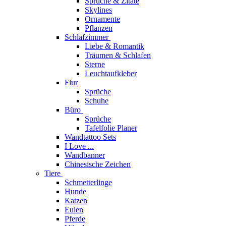
Sprüche & Zitate
Skylines
Ornamente
Pflanzen
Schlafzimmer
Liebe & Romantik
Träumen & Schlafen
Sterne
Leuchtaufkleber
Flur
Sprüche
Schuhe
Büro
Sprüche
Tafelfolie Planer
Wandtattoo Sets
I Love ...
Wandbanner
Chinesische Zeichen
Tiere
Schmetterlinge
Hunde
Katzen
Eulen
Pferde