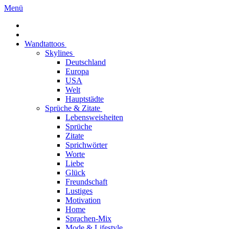
Menü
Wandtattoos
Skylines
Deutschland
Europa
USA
Welt
Hauptstädte
Sprüche & Zitate
Lebensweisheiten
Sprüche
Zitate
Sprichwörter
Worte
Liebe
Glück
Freundschaft
Lustiges
Motivation
Home
Sprachen-Mix
Mode & Lifestyle