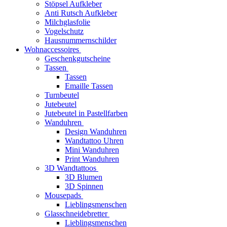
Stöpsel Aufkleber
Anti Rutsch Aufkleber
Milchglasfolie
Vogelschutz
Hausnummernschilder
Wohnaccessoires
Geschenkgutscheine
Tassen
Tassen
Emaille Tassen
Turnbeutel
Jutebeutel
Jutebeutel in Pastellfarben
Wanduhren
Design Wanduhren
Wandtattoo Uhren
Mini Wanduhren
Print Wanduhren
3D Wandtattoos
3D Blumen
3D Spinnen
Mousepads
Lieblingsmenschen
Glasschneidebretter
Lieblingsmenschen