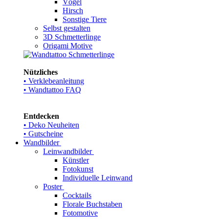
Vögel
Hirsch
Sonstige Tiere
Selbst gestalten
3D Schmetterlinge
Origami Motive
Nützliches
• Verklebeanleitung
• Wandtattoo FAQ
Entdecken
• Deko Neuheiten
• Gutscheine
Wandbilder
Leinwandbilder
Künstler
Fotokunst
Individuelle Leinwand
Poster
Cocktails
Florale Buchstaben
Fotomotive