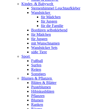
Kinder- & Babywelt
Sternenhimmel Leuchtaufkleber
Wandsticker
für Mädchen
für Jungen
für die Familie
Bordüren selbstklebend
für Mädchen
für Jungen
mit Wunschnamen
Wandsticker Sets
süße Tiere
Sport
Fußball
Surfen
Reiten
Sonstiges
Blumen & Pflanzen
Blüten & Blätter
Pusteblumen
Hibiskusblüten
Pflanzen
Blumen
Ranken
Bäume