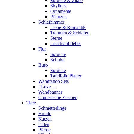
Sprüche & Zitate
Skylines
Ornamente
Pflanzen
Schlafzimmer
Liebe & Romantik
Träumen & Schlafen
Sterne
Leuchtaufkleber
Flur
Sprüche
Schuhe
Büro
Sprüche
Tafelfolie Planer
Wandtattoo Sets
I Love ...
Wandbanner
Chinesische Zeichen
Tiere
Schmetterlinge
Hunde
Katzen
Eulen
Pferde