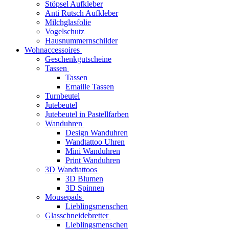
Stöpsel Aufkleber
Anti Rutsch Aufkleber
Milchglasfolie
Vogelschutz
Hausnummernschilder
Wohnaccessoires
Geschenkgutscheine
Tassen
Tassen
Emaille Tassen
Turnbeutel
Jutebeutel
Jutebeutel in Pastellfarben
Wanduhren
Design Wanduhren
Wandtattoo Uhren
Mini Wanduhren
Print Wanduhren
3D Wandtattoos
3D Blumen
3D Spinnen
Mousepads
Lieblingsmenschen
Glasschneidebretter
Lieblingsmenschen