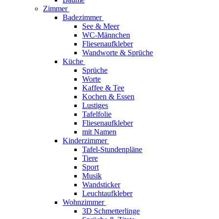
Zimmer
Badezimmer
See & Meer
WC-Männchen
Fliesenaufkleber
Wandworte & Sprüche
Küche
Sprüche
Worte
Kaffee & Tee
Kochen & Essen
Lustiges
Tafelfolie
Fliesenaufkleber
mit Namen
Kinderzimmer
Tafel-Stundenpläne
Tiere
Sport
Musik
Wandsticker
Leuchtaufkleber
Wohnzimmer
3D Schmetterlinge