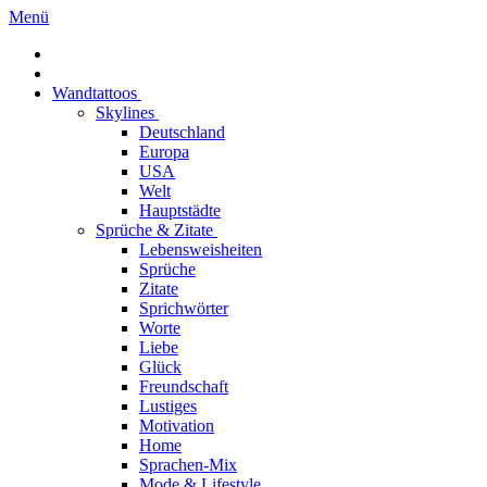
Menü
Wandtattoos
Skylines
Deutschland
Europa
USA
Welt
Hauptstädte
Sprüche & Zitate
Lebensweisheiten
Sprüche
Zitate
Sprichwörter
Worte
Liebe
Glück
Freundschaft
Lustiges
Motivation
Home
Sprachen-Mix
Mode & Lifestyle