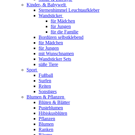
Kinder- & Babywelt
Sternenhimmel Leuchtaufkleber
Wandsticker
für Mädchen
für Jungen
für die Familie
Bordüren selbstklebend
für Mädchen
für Jungen
mit Wunschnamen
Wandsticker Sets
süße Tiere
Sport
Fußball
Surfen
Reiten
Sonstiges
Blumen & Pflanzen
Blüten & Blätter
Pusteblumen
Hibiskusblüten
Pflanzen
Blumen
Ranken
Bäume