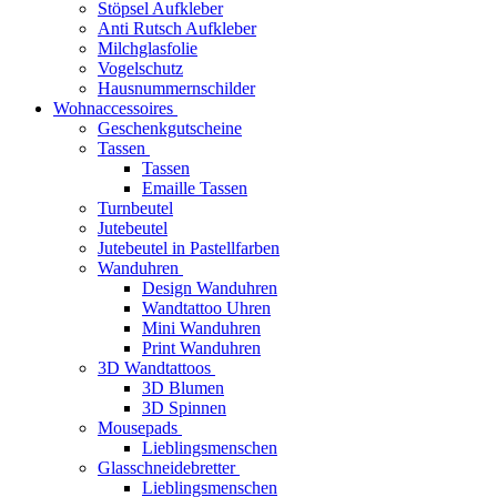
Stöpsel Aufkleber
Anti Rutsch Aufkleber
Milchglasfolie
Vogelschutz
Hausnummernschilder
Wohnaccessoires
Geschenkgutscheine
Tassen
Tassen
Emaille Tassen
Turnbeutel
Jutebeutel
Jutebeutel in Pastellfarben
Wanduhren
Design Wanduhren
Wandtattoo Uhren
Mini Wanduhren
Print Wanduhren
3D Wandtattoos
3D Blumen
3D Spinnen
Mousepads
Lieblingsmenschen
Glasschneidebretter
Lieblingsmenschen