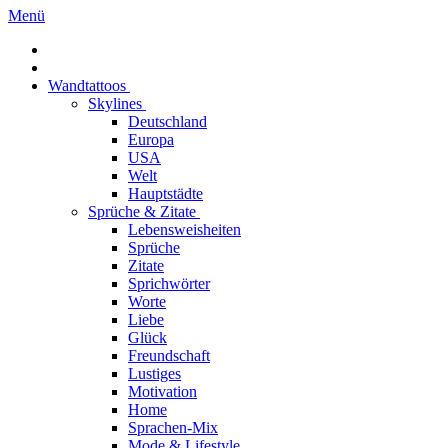
Menü
Wandtattoos
Skylines
Deutschland
Europa
USA
Welt
Hauptstädte
Sprüche & Zitate
Lebensweisheiten
Sprüche
Zitate
Sprichwörter
Worte
Liebe
Glück
Freundschaft
Lustiges
Motivation
Home
Sprachen-Mix
Mode & Lifestyle