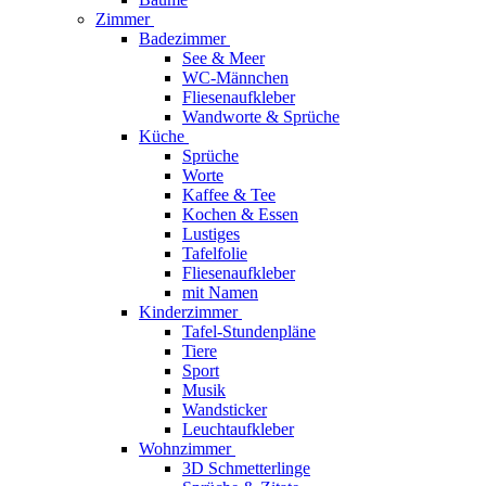
Zimmer
Badezimmer
See & Meer
WC-Männchen
Fliesenaufkleber
Wandworte & Sprüche
Küche
Sprüche
Worte
Kaffee & Tee
Kochen & Essen
Lustiges
Tafelfolie
Fliesenaufkleber
mit Namen
Kinderzimmer
Tafel-Stundenpläne
Tiere
Sport
Musik
Wandsticker
Leuchtaufkleber
Wohnzimmer
3D Schmetterlinge