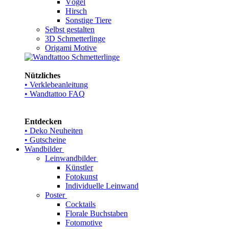
Vögel
Hirsch
Sonstige Tiere
Selbst gestalten
3D Schmetterlinge
Origami Motive
Nützliches
• Verklebeanleitung
• Wandtattoo FAQ
Entdecken
• Deko Neuheiten
• Gutscheine
Wandbilder
Leinwandbilder
Künstler
Fotokunst
Individuelle Leinwand
Poster
Cocktails
Florale Buchstaben
Fotomotive