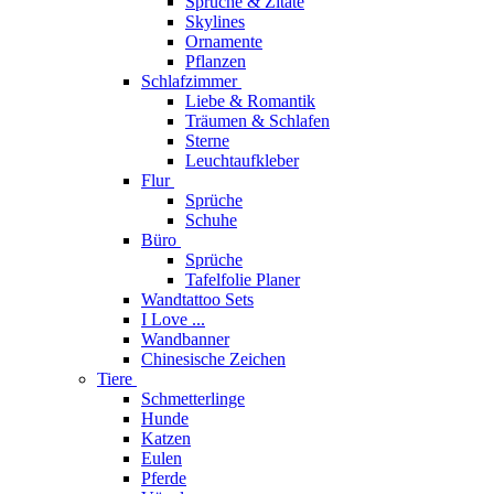
Sprüche & Zitate
Skylines
Ornamente
Pflanzen
Schlafzimmer
Liebe & Romantik
Träumen & Schlafen
Sterne
Leuchtaufkleber
Flur
Sprüche
Schuhe
Büro
Sprüche
Tafelfolie Planer
Wandtattoo Sets
I Love ...
Wandbanner
Chinesische Zeichen
Tiere
Schmetterlinge
Hunde
Katzen
Eulen
Pferde