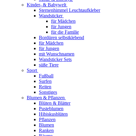
Kinder- & Babywelt
Sternenhimmel Leuchtaufkleber
Wandsticker
für Mädchen
für Jungen
für die Familie
Bordüren selbstklebend
für Mädchen
für Jungen
mit Wunschnamen
Wandsticker Sets
süße Tiere
Sport
Fußball
Surfen
Reiten
Sonstiges
Blumen & Pflanzen
Blüten & Blätter
Pusteblumen
Hibiskusblüten
Pflanzen
Blumen
Ranken
Bäume