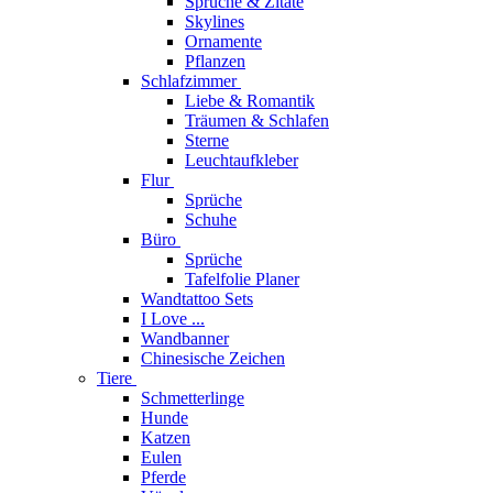
Sprüche & Zitate
Skylines
Ornamente
Pflanzen
Schlafzimmer
Liebe & Romantik
Träumen & Schlafen
Sterne
Leuchtaufkleber
Flur
Sprüche
Schuhe
Büro
Sprüche
Tafelfolie Planer
Wandtattoo Sets
I Love ...
Wandbanner
Chinesische Zeichen
Tiere
Schmetterlinge
Hunde
Katzen
Eulen
Pferde