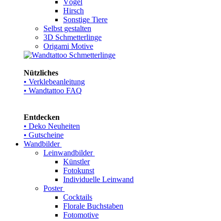
Vögel
Hirsch
Sonstige Tiere
Selbst gestalten
3D Schmetterlinge
Origami Motive
Nützliches
• Verklebeanleitung
• Wandtattoo FAQ
Entdecken
• Deko Neuheiten
• Gutscheine
Wandbilder
Leinwandbilder
Künstler
Fotokunst
Individuelle Leinwand
Poster
Cocktails
Florale Buchstaben
Fotomotive