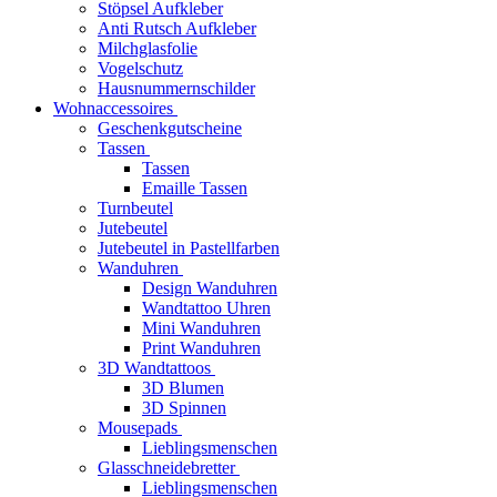
Stöpsel Aufkleber
Anti Rutsch Aufkleber
Milchglasfolie
Vogelschutz
Hausnummernschilder
Wohnaccessoires
Geschenkgutscheine
Tassen
Tassen
Emaille Tassen
Turnbeutel
Jutebeutel
Jutebeutel in Pastellfarben
Wanduhren
Design Wanduhren
Wandtattoo Uhren
Mini Wanduhren
Print Wanduhren
3D Wandtattoos
3D Blumen
3D Spinnen
Mousepads
Lieblingsmenschen
Glasschneidebretter
Lieblingsmenschen