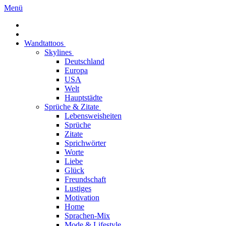
Menü
Wandtattoos
Skylines
Deutschland
Europa
USA
Welt
Hauptstädte
Sprüche & Zitate
Lebensweisheiten
Sprüche
Zitate
Sprichwörter
Worte
Liebe
Glück
Freundschaft
Lustiges
Motivation
Home
Sprachen-Mix
Mode & Lifestyle