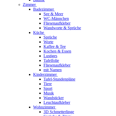
Zimmer
Badezimmer
See & Meer
WC-Männchen
Fliesenaufkleber
Wandworte & Sprüche
Küche
Sprüche
Worte
Kaffee & Tee
Kochen & Essen
Lustiges
Tafelfolie
Fliesenaufkleber
mit Namen
Kinderzimmer
Tafel-Stundenpläne
Tiere
Sport
Musik
Wandsticker
Leuchtaufkleber
Wohnzimmer
3D Schmetterlinge