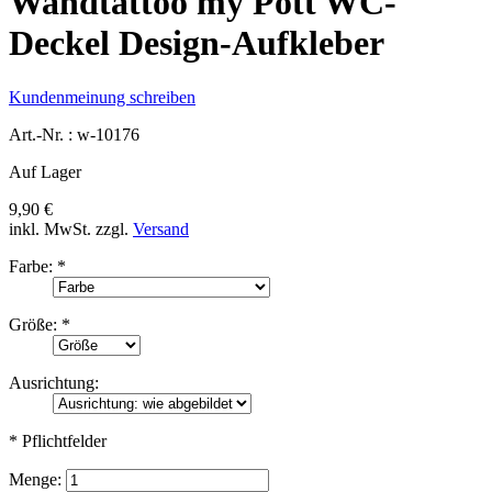
Wandtattoo my Pott WC-
Deckel Design-Aufkleber
Kundenmeinung schreiben
Art.-Nr. :
w-10176
Auf Lager
9,90 €
inkl. MwSt.
zzgl.
Versand
Farbe:
*
Größe:
*
Ausrichtung:
* Pflichtfelder
Menge: