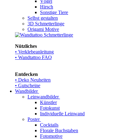
Vögel
Hirsch
Sonstige Tiere
Selbst gestalten
3D Schmetterlinge
Origami Motive
Nützliches
• Verklebeanleitung
• Wandtattoo FAQ
Entdecken
• Deko Neuheiten
• Gutscheine
Wandbilder
Leinwandbilder
Künstler
Fotokunst
Individuelle Leinwand
Poster
Cocktails
Florale Buchstaben
Fotomotive