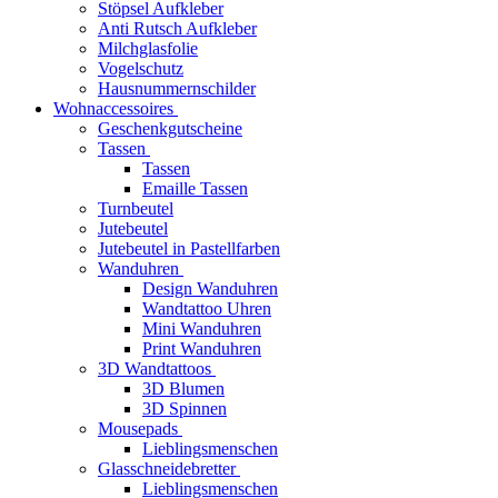
Stöpsel Aufkleber
Anti Rutsch Aufkleber
Milchglasfolie
Vogelschutz
Hausnummernschilder
Wohnaccessoires
Geschenkgutscheine
Tassen
Tassen
Emaille Tassen
Turnbeutel
Jutebeutel
Jutebeutel in Pastellfarben
Wanduhren
Design Wanduhren
Wandtattoo Uhren
Mini Wanduhren
Print Wanduhren
3D Wandtattoos
3D Blumen
3D Spinnen
Mousepads
Lieblingsmenschen
Glasschneidebretter
Lieblingsmenschen