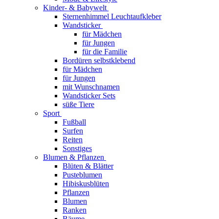
Kinder- & Babywelt
Sternenhimmel Leuchtaufkleber
Wandsticker
für Mädchen
für Jungen
für die Familie
Bordüren selbstklebend
für Mädchen
für Jungen
mit Wunschnamen
Wandsticker Sets
süße Tiere
Sport
Fußball
Surfen
Reiten
Sonstiges
Blumen & Pflanzen
Blüten & Blätter
Pusteblumen
Hibiskusblüten
Pflanzen
Blumen
Ranken
Bäume