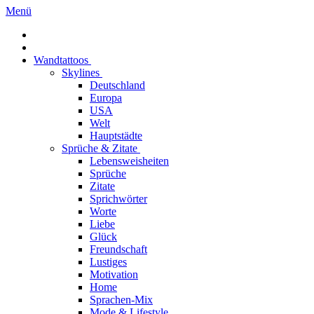
Menü
Wandtattoos
Skylines
Deutschland
Europa
USA
Welt
Hauptstädte
Sprüche & Zitate
Lebensweisheiten
Sprüche
Zitate
Sprichwörter
Worte
Liebe
Glück
Freundschaft
Lustiges
Motivation
Home
Sprachen-Mix
Mode & Lifestyle