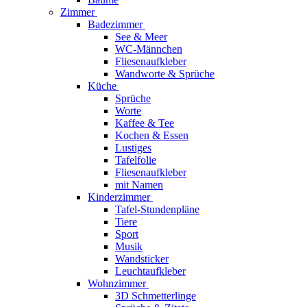
Zimmer
Badezimmer
See & Meer
WC-Männchen
Fliesenaufkleber
Wandworte & Sprüche
Küche
Sprüche
Worte
Kaffee & Tee
Kochen & Essen
Lustiges
Tafelfolie
Fliesenaufkleber
mit Namen
Kinderzimmer
Tafel-Stundenpläne
Tiere
Sport
Musik
Wandsticker
Leuchtaufkleber
Wohnzimmer
3D Schmetterlinge