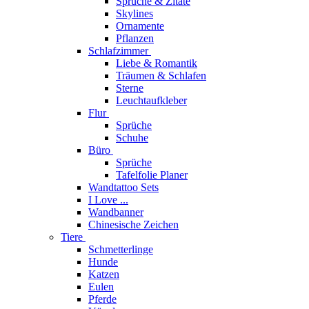
Sprüche & Zitate
Skylines
Ornamente
Pflanzen
Schlafzimmer
Liebe & Romantik
Träumen & Schlafen
Sterne
Leuchtaufkleber
Flur
Sprüche
Schuhe
Büro
Sprüche
Tafelfolie Planer
Wandtattoo Sets
I Love ...
Wandbanner
Chinesische Zeichen
Tiere
Schmetterlinge
Hunde
Katzen
Eulen
Pferde