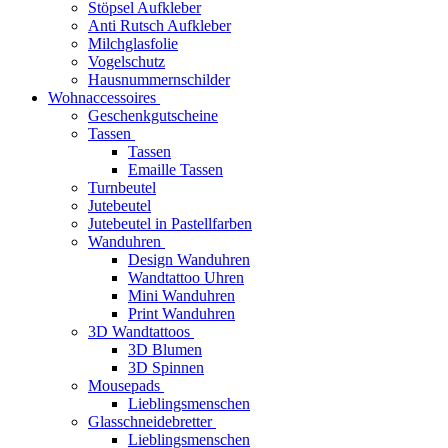
Stöpsel Aufkleber
Anti Rutsch Aufkleber
Milchglasfolie
Vogelschutz
Hausnummernschilder
Wohnaccessoires
Geschenkgutscheine
Tassen
Tassen
Emaille Tassen
Turnbeutel
Jutebeutel
Jutebeutel in Pastellfarben
Wanduhren
Design Wanduhren
Wandtattoo Uhren
Mini Wanduhren
Print Wanduhren
3D Wandtattoos
3D Blumen
3D Spinnen
Mousepads
Lieblingsmenschen
Glasschneidebretter
Lieblingsmenschen