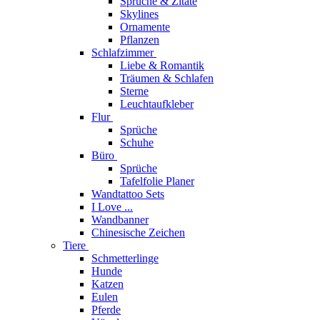
Sprüche & Zitate
Skylines
Ornamente
Pflanzen
Schlafzimmer
Liebe & Romantik
Träumen & Schlafen
Sterne
Leuchtaufkleber
Flur
Sprüche
Schuhe
Büro
Sprüche
Tafelfolie Planer
Wandtattoo Sets
I Love ...
Wandbanner
Chinesische Zeichen
Tiere
Schmetterlinge
Hunde
Katzen
Eulen
Pferde