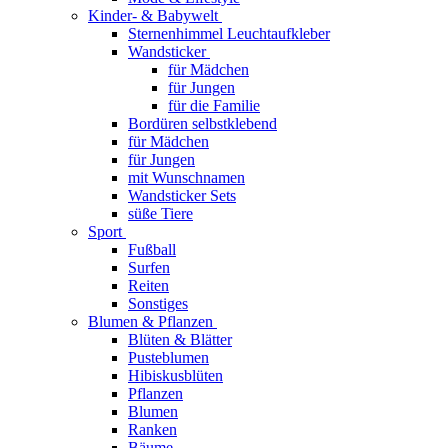
Kinder- & Babywelt
Sternenhimmel Leuchtaufkleber
Wandsticker
für Mädchen
für Jungen
für die Familie
Bordüren selbstklebend
für Mädchen
für Jungen
mit Wunschnamen
Wandsticker Sets
süße Tiere
Sport
Fußball
Surfen
Reiten
Sonstiges
Blumen & Pflanzen
Blüten & Blätter
Pusteblumen
Hibiskusblüten
Pflanzen
Blumen
Ranken
Bäume