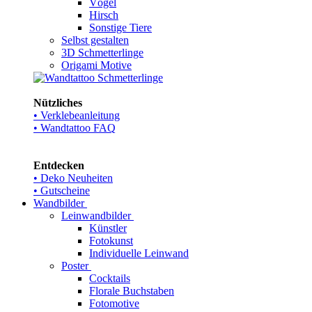
Vögel
Hirsch
Sonstige Tiere
Selbst gestalten
3D Schmetterlinge
Origami Motive
Nützliches
• Verklebeanleitung
• Wandtattoo FAQ
Entdecken
• Deko Neuheiten
• Gutscheine
Wandbilder
Leinwandbilder
Künstler
Fotokunst
Individuelle Leinwand
Poster
Cocktails
Florale Buchstaben
Fotomotive