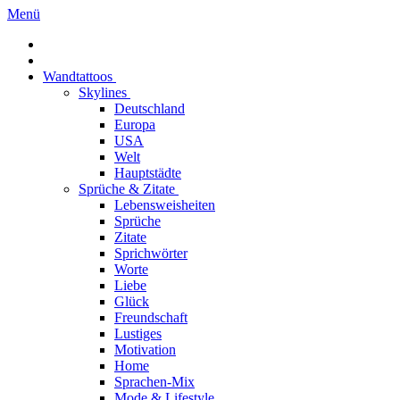
Menü
Wandtattoos
Skylines
Deutschland
Europa
USA
Welt
Hauptstädte
Sprüche & Zitate
Lebensweisheiten
Sprüche
Zitate
Sprichwörter
Worte
Liebe
Glück
Freundschaft
Lustiges
Motivation
Home
Sprachen-Mix
Mode & Lifestyle