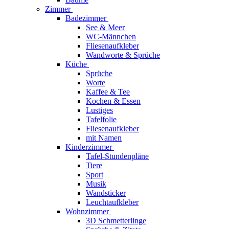
Zimmer
Badezimmer
See & Meer
WC-Männchen
Fliesenaufkleber
Wandworte & Sprüche
Küche
Sprüche
Worte
Kaffee & Tee
Kochen & Essen
Lustiges
Tafelfolie
Fliesenaufkleber
mit Namen
Kinderzimmer
Tafel-Stundenpläne
Tiere
Sport
Musik
Wandsticker
Leuchtaufkleber
Wohnzimmer
3D Schmetterlinge