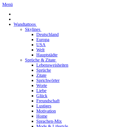
Menü
Wandtattoos
Skylines
Deutschland
Europa
USA
Welt
Hauptstädte
Sprüche & Zitate
Lebensweisheiten
Sprüche
Zitate
Sprichwörter
Worte
Liebe
Glück
Freundschaft
Lustiges
Motivation
Home
Sprachen-Mix
Mode & Lifestyle