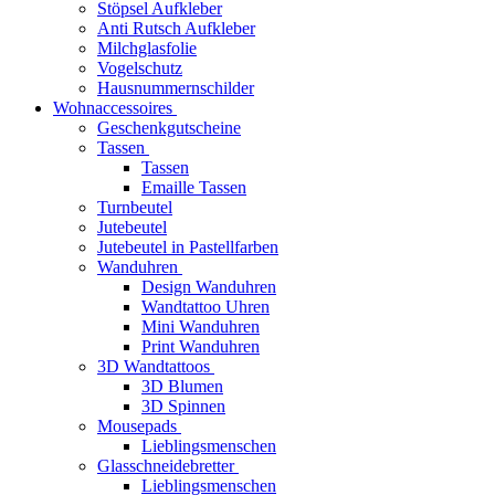
Stöpsel Aufkleber
Anti Rutsch Aufkleber
Milchglasfolie
Vogelschutz
Hausnummernschilder
Wohnaccessoires
Geschenkgutscheine
Tassen
Tassen
Emaille Tassen
Turnbeutel
Jutebeutel
Jutebeutel in Pastellfarben
Wanduhren
Design Wanduhren
Wandtattoo Uhren
Mini Wanduhren
Print Wanduhren
3D Wandtattoos
3D Blumen
3D Spinnen
Mousepads
Lieblingsmenschen
Glasschneidebretter
Lieblingsmenschen