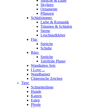
Sprüche & Zitate
Skylines
Ornamente
Pflanzen
Schlafzimmer
Liebe & Romantik
Träumen & Schlafen
Sterne
Leuchtaufkleber
Flur
Sprüche
Schuhe
Büro
Sprüche
Tafelfolie Planer
Wandtattoo Sets
I Love ...
Wandbanner
Chinesische Zeichen
Tiere
Schmetterlinge
Hunde
Katzen
Eulen
Pferde