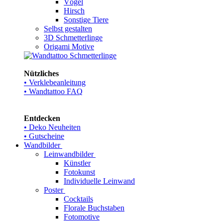
Vögel
Hirsch
Sonstige Tiere
Selbst gestalten
3D Schmetterlinge
Origami Motive
Nützliches
• Verklebeanleitung
• Wandtattoo FAQ
Entdecken
• Deko Neuheiten
• Gutscheine
Wandbilder
Leinwandbilder
Künstler
Fotokunst
Individuelle Leinwand
Poster
Cocktails
Florale Buchstaben
Fotomotive