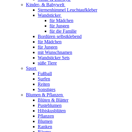
Kinder- & Babywelt
Sternenhimmel Leuchtaufkleber
Wandsticker
für Mädchen
für Jungen
für die Familie
Bordüren selbstklebend
für Mädchen
für Jungen
mit Wunschnamen
Wandsticker Sets
süße Tiere
Sport
Fußball
Surfen
Reiten
Sonstiges
Blumen & Pflanzen
Blüten & Blätter
Pusteblumen
Hibiskusblüten
Pflanzen
Blumen
Ranken
Bäume