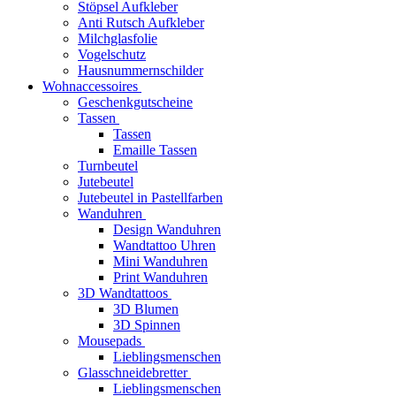
Stöpsel Aufkleber
Anti Rutsch Aufkleber
Milchglasfolie
Vogelschutz
Hausnummernschilder
Wohnaccessoires
Geschenkgutscheine
Tassen
Tassen
Emaille Tassen
Turnbeutel
Jutebeutel
Jutebeutel in Pastellfarben
Wanduhren
Design Wanduhren
Wandtattoo Uhren
Mini Wanduhren
Print Wanduhren
3D Wandtattoos
3D Blumen
3D Spinnen
Mousepads
Lieblingsmenschen
Glasschneidebretter
Lieblingsmenschen