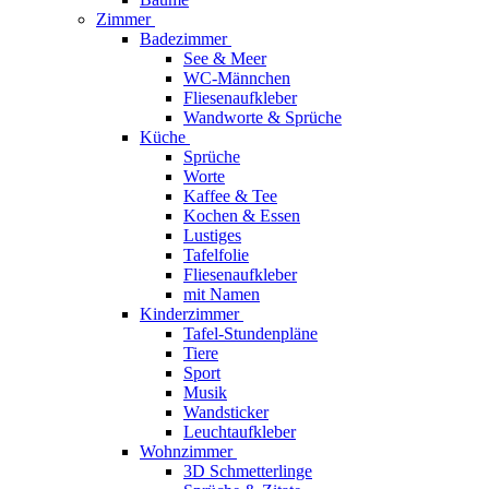
Zimmer
Badezimmer
See & Meer
WC-Männchen
Fliesenaufkleber
Wandworte & Sprüche
Küche
Sprüche
Worte
Kaffee & Tee
Kochen & Essen
Lustiges
Tafelfolie
Fliesenaufkleber
mit Namen
Kinderzimmer
Tafel-Stundenpläne
Tiere
Sport
Musik
Wandsticker
Leuchtaufkleber
Wohnzimmer
3D Schmetterlinge