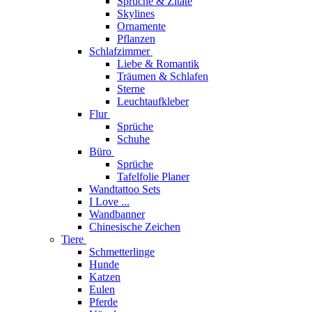
Sprüche & Zitate
Skylines
Ornamente
Pflanzen
Schlafzimmer
Liebe & Romantik
Träumen & Schlafen
Sterne
Leuchtaufkleber
Flur
Sprüche
Schuhe
Büro
Sprüche
Tafelfolie Planer
Wandtattoo Sets
I Love ...
Wandbanner
Chinesische Zeichen
Tiere
Schmetterlinge
Hunde
Katzen
Eulen
Pferde