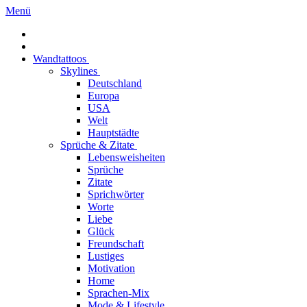
Menü
Wandtattoos
Skylines
Deutschland
Europa
USA
Welt
Hauptstädte
Sprüche & Zitate
Lebensweisheiten
Sprüche
Zitate
Sprichwörter
Worte
Liebe
Glück
Freundschaft
Lustiges
Motivation
Home
Sprachen-Mix
Mode & Lifestyle