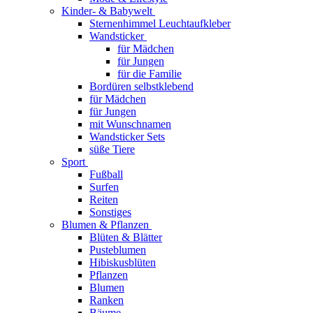
Kinder- & Babywelt
Sternenhimmel Leuchtaufkleber
Wandsticker
für Mädchen
für Jungen
für die Familie
Bordüren selbstklebend
für Mädchen
für Jungen
mit Wunschnamen
Wandsticker Sets
süße Tiere
Sport
Fußball
Surfen
Reiten
Sonstiges
Blumen & Pflanzen
Blüten & Blätter
Pusteblumen
Hibiskusblüten
Pflanzen
Blumen
Ranken
Bäume