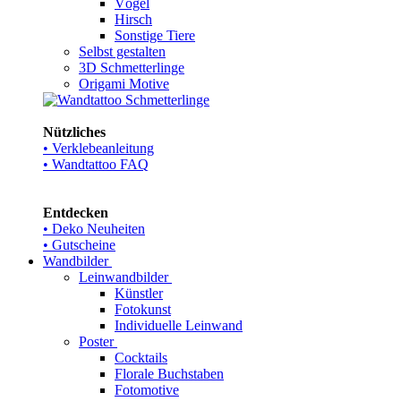
Vögel
Hirsch
Sonstige Tiere
Selbst gestalten
3D Schmetterlinge
Origami Motive
Nützliches
• Verklebeanleitung
• Wandtattoo FAQ
Entdecken
• Deko Neuheiten
• Gutscheine
Wandbilder
Leinwandbilder
Künstler
Fotokunst
Individuelle Leinwand
Poster
Cocktails
Florale Buchstaben
Fotomotive