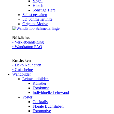
Vögel
Hirsch
Sonstige Tiere
Selbst gestalten
3D Schmetterlinge
Origami Motive
Nützliches
• Verklebeanleitung
• Wandtattoo FAQ
Entdecken
• Deko Neuheiten
• Gutscheine
Wandbilder
Leinwandbilder
Künstler
Fotokunst
Individuelle Leinwand
Poster
Cocktails
Florale Buchstaben
Fotomotive