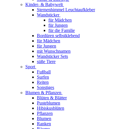
Kinder- & Babywelt
Sternenhimmel Leuchtaufkleber
Wandsticker
für Mädchen
für Jungen
für die Familie
Bordüren selbstklebend
für Mädchen
für Jungen
mit Wunschnamen
Wandsticker Sets
süße Tiere
Sport
Fußball
Surfen
Reiten
Sonstiges
Blumen & Pflanzen
Blüten & Blätter
Pusteblumen
Hibiskusblüten
Pflanzen
Blumen
Ranken
Bäume