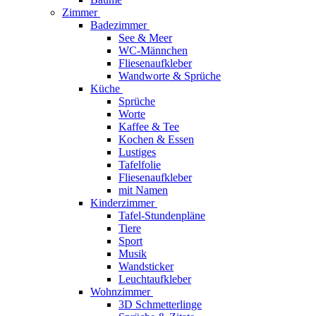
Zimmer
Badezimmer
See & Meer
WC-Männchen
Fliesenaufkleber
Wandworte & Sprüche
Küche
Sprüche
Worte
Kaffee & Tee
Kochen & Essen
Lustiges
Tafelfolie
Fliesenaufkleber
mit Namen
Kinderzimmer
Tafel-Stundenpläne
Tiere
Sport
Musik
Wandsticker
Leuchtaufkleber
Wohnzimmer
3D Schmetterlinge