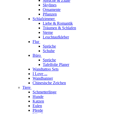
Sprüche & Zitate
Skylines
Ornamente
Pflanzen
Schlafzimmer
Liebe & Romantik
Träumen & Schlafen
Sterne
Leuchtaufkleber
Flur
Sprüche
Schuhe
Büro
Sprüche
Tafelfolie Planer
Wandtattoo Sets
I Love ...
Wandbanner
Chinesische Zeichen
Tiere
Schmetterlinge
Hunde
Katzen
Eulen
Pferde