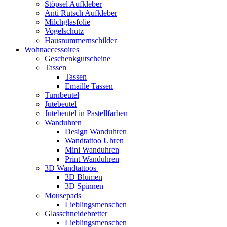
Stöpsel Aufkleber
Anti Rutsch Aufkleber
Milchglasfolie
Vogelschutz
Hausnummernschilder
Wohnaccessoires
Geschenkgutscheine
Tassen
Tassen
Emaille Tassen
Turnbeutel
Jutebeutel
Jutebeutel in Pastellfarben
Wanduhren
Design Wanduhren
Wandtattoo Uhren
Mini Wanduhren
Print Wanduhren
3D Wandtattoos
3D Blumen
3D Spinnen
Mousepads
Lieblingsmenschen
Glasschneidebretter
Lieblingsmenschen