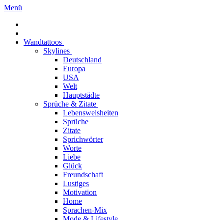
Menü
Wandtattoos
Skylines
Deutschland
Europa
USA
Welt
Hauptstädte
Sprüche & Zitate
Lebensweisheiten
Sprüche
Zitate
Sprichwörter
Worte
Liebe
Glück
Freundschaft
Lustiges
Motivation
Home
Sprachen-Mix
Mode & Lifestyle