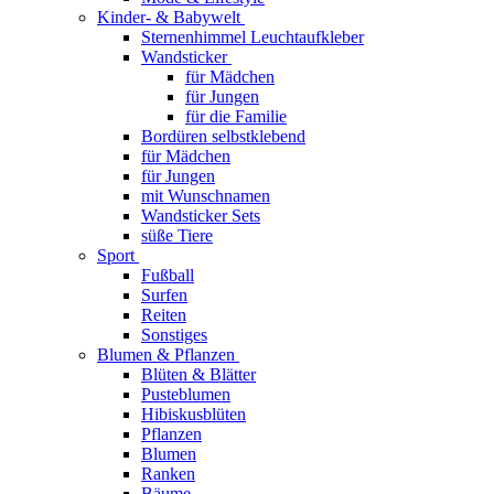
Kinder- & Babywelt
Sternenhimmel Leuchtaufkleber
Wandsticker
für Mädchen
für Jungen
für die Familie
Bordüren selbstklebend
für Mädchen
für Jungen
mit Wunschnamen
Wandsticker Sets
süße Tiere
Sport
Fußball
Surfen
Reiten
Sonstiges
Blumen & Pflanzen
Blüten & Blätter
Pusteblumen
Hibiskusblüten
Pflanzen
Blumen
Ranken
Bäume