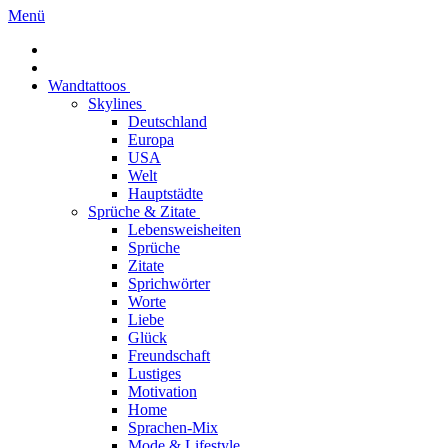
Menü
Wandtattoos
Skylines
Deutschland
Europa
USA
Welt
Hauptstädte
Sprüche & Zitate
Lebensweisheiten
Sprüche
Zitate
Sprichwörter
Worte
Liebe
Glück
Freundschaft
Lustiges
Motivation
Home
Sprachen-Mix
Mode & Lifestyle