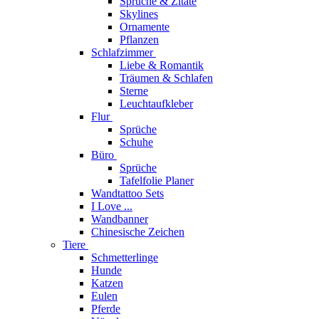
Sprüche & Zitate
Skylines
Ornamente
Pflanzen
Schlafzimmer
Liebe & Romantik
Träumen & Schlafen
Sterne
Leuchtaufkleber
Flur
Sprüche
Schuhe
Büro
Sprüche
Tafelfolie Planer
Wandtattoo Sets
I Love ...
Wandbanner
Chinesische Zeichen
Tiere
Schmetterlinge
Hunde
Katzen
Eulen
Pferde