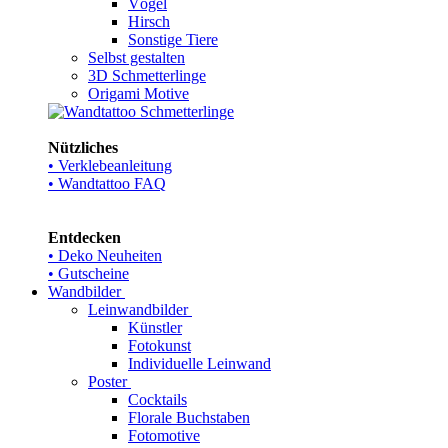
Vögel
Hirsch
Sonstige Tiere
Selbst gestalten
3D Schmetterlinge
Origami Motive
Nützliches
• Verklebeanleitung
• Wandtattoo FAQ
Entdecken
• Deko Neuheiten
• Gutscheine
Wandbilder
Leinwandbilder
Künstler
Fotokunst
Individuelle Leinwand
Poster
Cocktails
Florale Buchstaben
Fotomotive