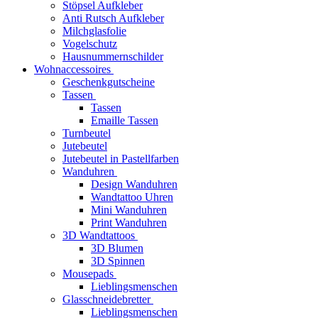
Stöpsel Aufkleber
Anti Rutsch Aufkleber
Milchglasfolie
Vogelschutz
Hausnummernschilder
Wohnaccessoires
Geschenkgutscheine
Tassen
Tassen
Emaille Tassen
Turnbeutel
Jutebeutel
Jutebeutel in Pastellfarben
Wanduhren
Design Wanduhren
Wandtattoo Uhren
Mini Wanduhren
Print Wanduhren
3D Wandtattoos
3D Blumen
3D Spinnen
Mousepads
Lieblingsmenschen
Glasschneidebretter
Lieblingsmenschen