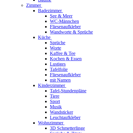
Zimmer
Badezimmer
See & Meer
WC-Männchen
Fliesenaufkleber
Wandworte & Sprüche
Küche
Sprüche
Worte
Kaffee & Tee
Kochen & Essen
Lustiges
Tafelfolie
Fliesenaufkleber
mit Namen
Kinderzimmer
Tafel-Stundenpläne
Tiere
Sport
Musik
Wandsticker
Leuchtaufkleber
Wohnzimmer
3D Schmetterlinge