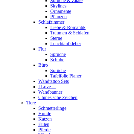
Sprüche & Zitate
Skylines
Ornamente
Pflanzen
Schlafzimmer
Liebe & Romantik
Träumen & Schlafen
Sterne
Leuchtaufkleber
Flur
Sprüche
Schuhe
Büro
Sprüche
Tafelfolie Planer
Wandtattoo Sets
I Love ...
Wandbanner
Chinesische Zeichen
Tiere
Schmetterlinge
Hunde
Katzen
Eulen
Pferde