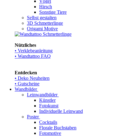
Vögel
Hirsch
Sonstige Tiere
Selbst gestalten
3D Schmetterlinge
Origami Motive
Nützliches
• Verklebeanleitung
• Wandtattoo FAQ
Entdecken
• Deko Neuheiten
• Gutscheine
Wandbilder
Leinwandbilder
Künstler
Fotokunst
Individuelle Leinwand
Poster
Cocktails
Florale Buchstaben
Fotomotive