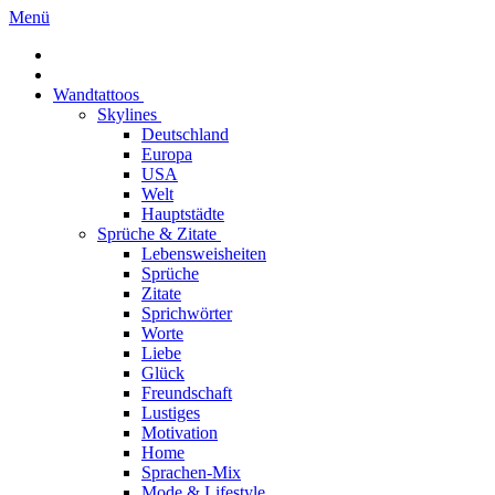
Menü
Wandtattoos
Skylines
Deutschland
Europa
USA
Welt
Hauptstädte
Sprüche & Zitate
Lebensweisheiten
Sprüche
Zitate
Sprichwörter
Worte
Liebe
Glück
Freundschaft
Lustiges
Motivation
Home
Sprachen-Mix
Mode & Lifestyle