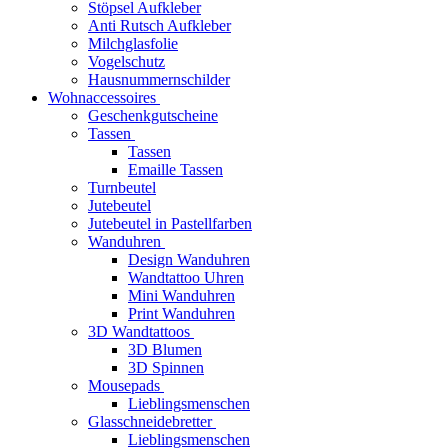
Stöpsel Aufkleber
Anti Rutsch Aufkleber
Milchglasfolie
Vogelschutz
Hausnummernschilder
Wohnaccessoires
Geschenkgutscheine
Tassen
Tassen
Emaille Tassen
Turnbeutel
Jutebeutel
Jutebeutel in Pastellfarben
Wanduhren
Design Wanduhren
Wandtattoo Uhren
Mini Wanduhren
Print Wanduhren
3D Wandtattoos
3D Blumen
3D Spinnen
Mousepads
Lieblingsmenschen
Glasschneidebretter
Lieblingsmenschen