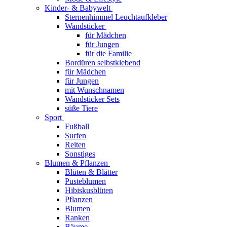
Kinder- & Babywelt
Sternenhimmel Leuchtaufkleber
Wandsticker
für Mädchen
für Jungen
für die Familie
Bordüren selbstklebend
für Mädchen
für Jungen
mit Wunschnamen
Wandsticker Sets
süße Tiere
Sport
Fußball
Surfen
Reiten
Sonstiges
Blumen & Pflanzen
Blüten & Blätter
Pusteblumen
Hibiskusblüten
Pflanzen
Blumen
Ranken
Bäume