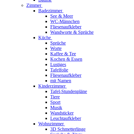
Zimmer
Badezimmer
See & Meer
WC-Männchen
Fliesenaufkleber
Wandworte & Sprüche
Küche
Sprüche
Worte
Kaffee & Tee
Kochen & Essen
Lustiges
Tafelfolie
Fliesenaufkleber
mit Namen
Kinderzimmer
Tafel-Stundenpläne
Tiere
Sport
Musik
Wandsticker
Leuchtaufkleber
Wohnzimmer
3D Schmetterlinge