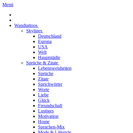
Menü
Wandtattoos
Skylines
Deutschland
Europa
USA
Welt
Hauptstädte
Sprüche & Zitate
Lebensweisheiten
Sprüche
Zitate
Sprichwörter
Worte
Liebe
Glück
Freundschaft
Lustiges
Motivation
Home
Sprachen-Mix
Mode & Lifestyle