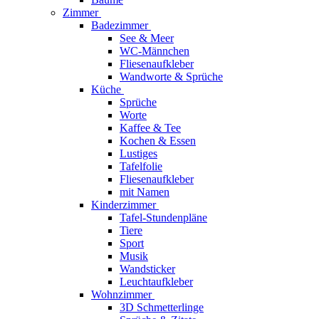
Zimmer
Badezimmer
See & Meer
WC-Männchen
Fliesenaufkleber
Wandworte & Sprüche
Küche
Sprüche
Worte
Kaffee & Tee
Kochen & Essen
Lustiges
Tafelfolie
Fliesenaufkleber
mit Namen
Kinderzimmer
Tafel-Stundenpläne
Tiere
Sport
Musik
Wandsticker
Leuchtaufkleber
Wohnzimmer
3D Schmetterlinge