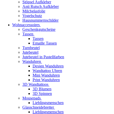
Stöpsel Aufkleber
Anti Rutsch Aufkleber
Milchglasfolie
Vogelschutz
Hausnummernschilder
Wohnaccessoires
Geschenkgutscheine
Tassen
Tassen
Emaille Tassen
Turnbeutel
Jutebeutel
Jutebeutel in Pastellfarben
Wanduhren
Design Wanduhren
Wandtattoo Uhren
Mini Wanduhren
Print Wanduhren
3D Wandtattoos
3D Blumen
3D Spinnen
Mousepads
Lieblingsmenschen
Glasschneidebretter
Lieblingsmenschen