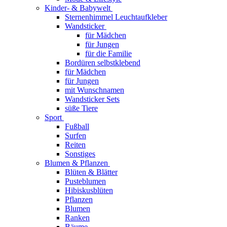
Kinder- & Babywelt
Sternenhimmel Leuchtaufkleber
Wandsticker
für Mädchen
für Jungen
für die Familie
Bordüren selbstklebend
für Mädchen
für Jungen
mit Wunschnamen
Wandsticker Sets
süße Tiere
Sport
Fußball
Surfen
Reiten
Sonstiges
Blumen & Pflanzen
Blüten & Blätter
Pusteblumen
Hibiskusblüten
Pflanzen
Blumen
Ranken
Bäume