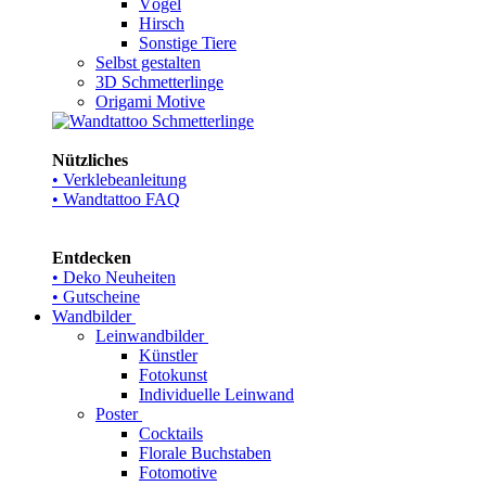
Vögel
Hirsch
Sonstige Tiere
Selbst gestalten
3D Schmetterlinge
Origami Motive
Nützliches
• Verklebeanleitung
• Wandtattoo FAQ
Entdecken
• Deko Neuheiten
• Gutscheine
Wandbilder
Leinwandbilder
Künstler
Fotokunst
Individuelle Leinwand
Poster
Cocktails
Florale Buchstaben
Fotomotive