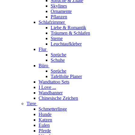
Sprüche & Zitate
Skylines
Ornamente
Pflanzen
Schlafzimmer
Liebe & Romantik
Träumen & Schlafen
Sterne
Leuchtaufkleber
Flur
Sprüche
Schuhe
Büro
Sprüche
Tafelfolie Planer
Wandtattoo Sets
I Love ...
Wandbanner
Chinesische Zeichen
Tiere
Schmetterlinge
Hunde
Katzen
Eulen
Pferde