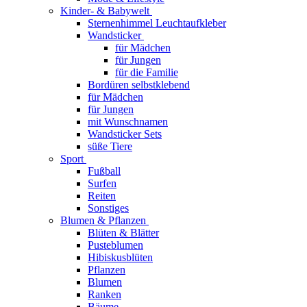
Kinder- & Babywelt
Sternenhimmel Leuchtaufkleber
Wandsticker
für Mädchen
für Jungen
für die Familie
Bordüren selbstklebend
für Mädchen
für Jungen
mit Wunschnamen
Wandsticker Sets
süße Tiere
Sport
Fußball
Surfen
Reiten
Sonstiges
Blumen & Pflanzen
Blüten & Blätter
Pusteblumen
Hibiskusblüten
Pflanzen
Blumen
Ranken
Bäume