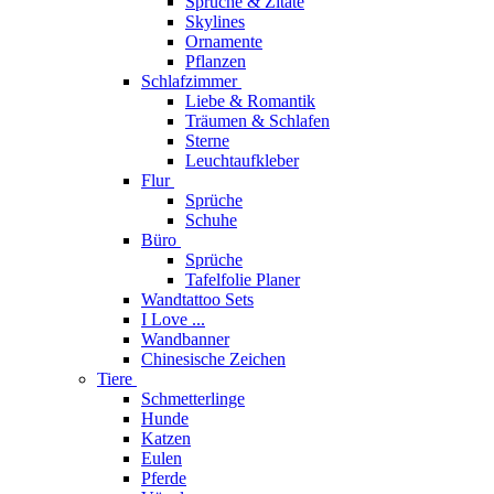
Sprüche & Zitate
Skylines
Ornamente
Pflanzen
Schlafzimmer
Liebe & Romantik
Träumen & Schlafen
Sterne
Leuchtaufkleber
Flur
Sprüche
Schuhe
Büro
Sprüche
Tafelfolie Planer
Wandtattoo Sets
I Love ...
Wandbanner
Chinesische Zeichen
Tiere
Schmetterlinge
Hunde
Katzen
Eulen
Pferde