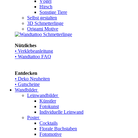
Vögel
Hirsch
Sonstige Tiere
Selbst gestalten
3D Schmetterlinge
Origami Motive
Nützliches
• Verklebeanleitung
• Wandtattoo FAQ
Entdecken
• Deko Neuheiten
• Gutscheine
Wandbilder
Leinwandbilder
Künstler
Fotokunst
Individuelle Leinwand
Poster
Cocktails
Florale Buchstaben
Fotomotive