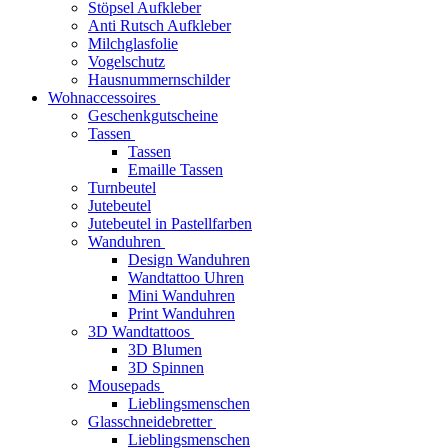
Stöpsel Aufkleber
Anti Rutsch Aufkleber
Milchglasfolie
Vogelschutz
Hausnummernschilder
Wohnaccessoires
Geschenkgutscheine
Tassen
Tassen
Emaille Tassen
Turnbeutel
Jutebeutel
Jutebeutel in Pastellfarben
Wanduhren
Design Wanduhren
Wandtattoo Uhren
Mini Wanduhren
Print Wanduhren
3D Wandtattoos
3D Blumen
3D Spinnen
Mousepads
Lieblingsmenschen
Glasschneidebretter
Lieblingsmenschen