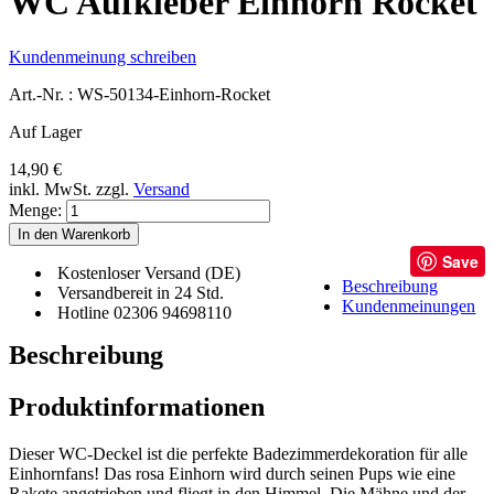
WC Aufkleber Einhorn Rocket
Kundenmeinung schreiben
Art.-Nr. :
WS-50134-Einhorn-Rocket
Auf Lager
14,90 €
inkl. MwSt.
zzgl.
Versand
Menge:
In den Warenkorb
Save
Kostenloser Versand (DE)
Beschreibung
Versandbereit in 24 Std.
Kundenmeinungen
Hotline 02306 94698110
Beschreibung
Produktinformationen
Dieser WC-Deckel ist die perfekte Badezimmerdekoration für alle
Einhornfans! Das rosa Einhorn wird durch seinen Pups wie eine
Rakete angetrieben und fliegt in den Himmel. Die Mähne und der