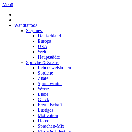
Menü
Wandtattoos
Skylines
Deutschland
Europa
USA
Welt
Hauptstädte
Sprüche & Zitate
Lebensweisheiten
Sprüche
Zitate
Sprichwörter
Worte
Liebe
Glück
Freundschaft
Lustiges
Motivation
Home
Sprachen-Mix
Mode & Lifestyle