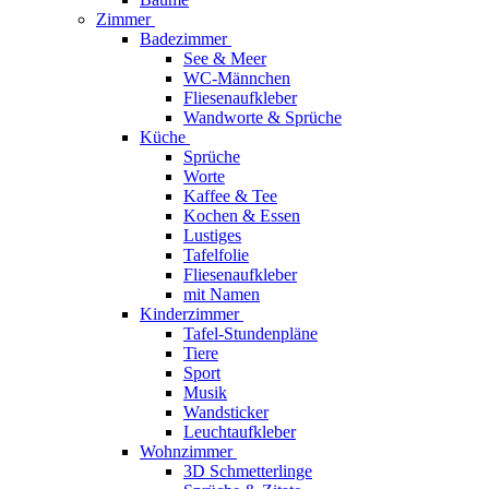
Zimmer
Badezimmer
See & Meer
WC-Männchen
Fliesenaufkleber
Wandworte & Sprüche
Küche
Sprüche
Worte
Kaffee & Tee
Kochen & Essen
Lustiges
Tafelfolie
Fliesenaufkleber
mit Namen
Kinderzimmer
Tafel-Stundenpläne
Tiere
Sport
Musik
Wandsticker
Leuchtaufkleber
Wohnzimmer
3D Schmetterlinge