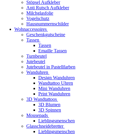
Stöpsel Aufkleber
Anti Rutsch Aufkleber
Milchglasfolie
Vogelschutz
Hausnummernschilder
Wohnaccessoires
Geschenkgutscheine
Tassen
Tassen
Emaille Tassen
Turnbeutel
Jutebeutel
Jutebeutel in Pastellfarben
Wanduhren
Design Wanduhren
Wandtattoo Uhren
Mini Wanduhren
Print Wanduhren
3D Wandtattoos
3D Blumen
3D Spinnen
Mousepads
Lieblingsmenschen
Glasschneidebretter
Lieblingsmenschen