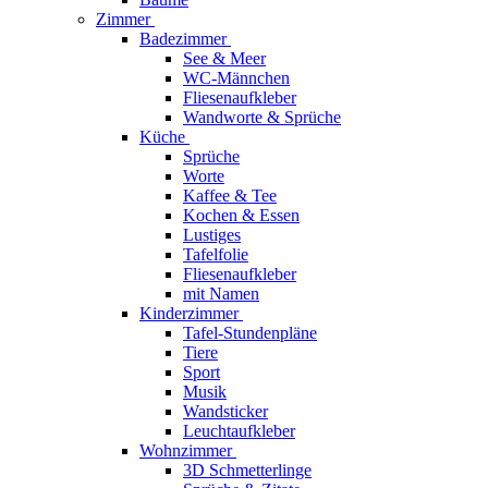
Zimmer
Badezimmer
See & Meer
WC-Männchen
Fliesenaufkleber
Wandworte & Sprüche
Küche
Sprüche
Worte
Kaffee & Tee
Kochen & Essen
Lustiges
Tafelfolie
Fliesenaufkleber
mit Namen
Kinderzimmer
Tafel-Stundenpläne
Tiere
Sport
Musik
Wandsticker
Leuchtaufkleber
Wohnzimmer
3D Schmetterlinge