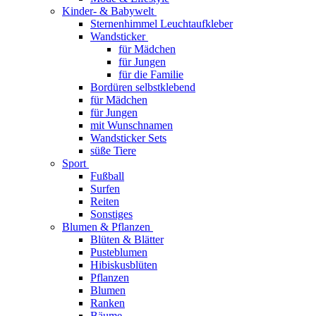
Kinder- & Babywelt
Sternenhimmel Leuchtaufkleber
Wandsticker
für Mädchen
für Jungen
für die Familie
Bordüren selbstklebend
für Mädchen
für Jungen
mit Wunschnamen
Wandsticker Sets
süße Tiere
Sport
Fußball
Surfen
Reiten
Sonstiges
Blumen & Pflanzen
Blüten & Blätter
Pusteblumen
Hibiskusblüten
Pflanzen
Blumen
Ranken
Bäume