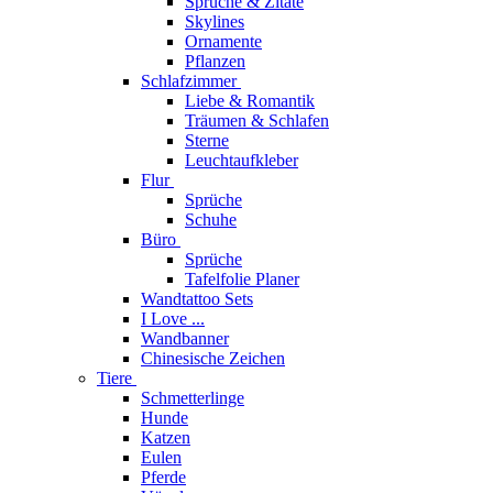
Sprüche & Zitate
Skylines
Ornamente
Pflanzen
Schlafzimmer
Liebe & Romantik
Träumen & Schlafen
Sterne
Leuchtaufkleber
Flur
Sprüche
Schuhe
Büro
Sprüche
Tafelfolie Planer
Wandtattoo Sets
I Love ...
Wandbanner
Chinesische Zeichen
Tiere
Schmetterlinge
Hunde
Katzen
Eulen
Pferde