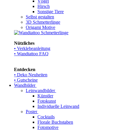
Vögel
Hirsch
Sonstige Tiere
Selbst gestalten
3D Schmetterlinge
Origami Motive
Nützliches
• Verklebeanleitung
• Wandtattoo FAQ
Entdecken
• Deko Neuheiten
• Gutscheine
Wandbilder
Leinwandbilder
Künstler
Fotokunst
Individuelle Leinwand
Poster
Cocktails
Florale Buchstaben
Fotomotive