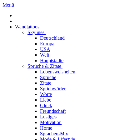
Menü
Wandtattoos
Skylines
Deutschland
Europa
USA
Welt
Hauptstädte
Sprüche & Zitate
Lebensweisheiten
Sprüche
Zitate
Sprichwörter
Worte
Liebe
Glück
Freundschaft
Lustiges
Motivation
Home
Sprachen-Mix
Mode & Lifestyle