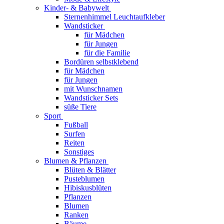
Kinder- & Babywelt
Sternenhimmel Leuchtaufkleber
Wandsticker
für Mädchen
für Jungen
für die Familie
Bordüren selbstklebend
für Mädchen
für Jungen
mit Wunschnamen
Wandsticker Sets
süße Tiere
Sport
Fußball
Surfen
Reiten
Sonstiges
Blumen & Pflanzen
Blüten & Blätter
Pusteblumen
Hibiskusblüten
Pflanzen
Blumen
Ranken
Bäume