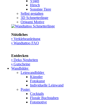
Vögel
Hirsch
Sonstige Tiere
Selbst gestalten
3D Schmetterlinge
Origami Motive
Nützliches
• Verklebeanleitung
• Wandtattoo FAQ
Entdecken
• Deko Neuheiten
• Gutscheine
Wandbilder
Leinwandbilder
Künstler
Fotokunst
Individuelle Leinwand
Poster
Cocktails
Florale Buchstaben
Fotomotive