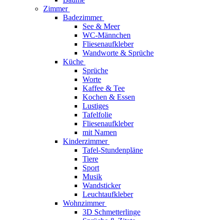
Zimmer
Badezimmer
See & Meer
WC-Männchen
Fliesenaufkleber
Wandworte & Sprüche
Küche
Sprüche
Worte
Kaffee & Tee
Kochen & Essen
Lustiges
Tafelfolie
Fliesenaufkleber
mit Namen
Kinderzimmer
Tafel-Stundenpläne
Tiere
Sport
Musik
Wandsticker
Leuchtaufkleber
Wohnzimmer
3D Schmetterlinge