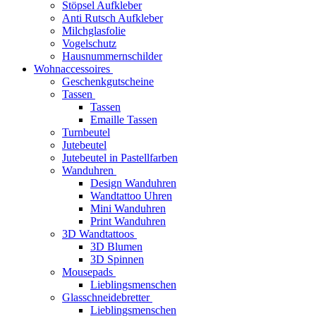
Stöpsel Aufkleber
Anti Rutsch Aufkleber
Milchglasfolie
Vogelschutz
Hausnummernschilder
Wohnaccessoires
Geschenkgutscheine
Tassen
Tassen
Emaille Tassen
Turnbeutel
Jutebeutel
Jutebeutel in Pastellfarben
Wanduhren
Design Wanduhren
Wandtattoo Uhren
Mini Wanduhren
Print Wanduhren
3D Wandtattoos
3D Blumen
3D Spinnen
Mousepads
Lieblingsmenschen
Glasschneidebretter
Lieblingsmenschen