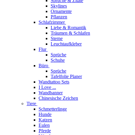
Sprüche & Zitate
Skylines
Ornamente
Pflanzen
Schlafzimmer
Liebe & Romantik
Träumen & Schlafen
Sterne
Leuchtaufkleber
Flur
Sprüche
Schuhe
Büro
Sprüche
Tafelfolie Planer
Wandtattoo Sets
I Love ...
Wandbanner
Chinesische Zeichen
Tiere
Schmetterlinge
Hunde
Katzen
Eulen
Pferde