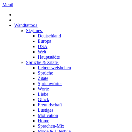
Menü
Wandtattoos
Skylines
Deutschland
Europa
USA
Welt
Hauptstädte
Sprüche & Zitate
Lebensweisheiten
Sprüche
Zitate
Sprichwörter
Worte
Liebe
Glück
Freundschaft
Lustiges
Motivation
Home
Sprachen-Mix
Mode & Lifestyle