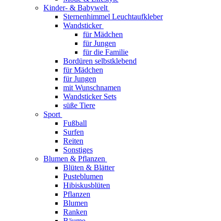
Kinder- & Babywelt
Sternenhimmel Leuchtaufkleber
Wandsticker
für Mädchen
für Jungen
für die Familie
Bordüren selbstklebend
für Mädchen
für Jungen
mit Wunschnamen
Wandsticker Sets
süße Tiere
Sport
Fußball
Surfen
Reiten
Sonstiges
Blumen & Pflanzen
Blüten & Blätter
Pusteblumen
Hibiskusblüten
Pflanzen
Blumen
Ranken
Bäume