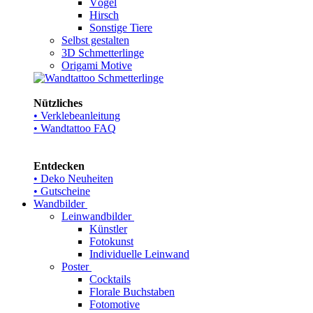
Vögel
Hirsch
Sonstige Tiere
Selbst gestalten
3D Schmetterlinge
Origami Motive
Nützliches
• Verklebeanleitung
• Wandtattoo FAQ
Entdecken
• Deko Neuheiten
• Gutscheine
Wandbilder
Leinwandbilder
Künstler
Fotokunst
Individuelle Leinwand
Poster
Cocktails
Florale Buchstaben
Fotomotive