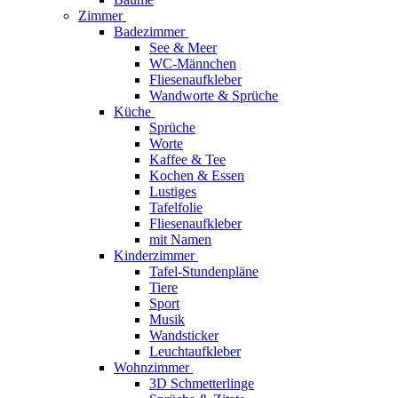
Zimmer
Badezimmer
See & Meer
WC-Männchen
Fliesenaufkleber
Wandworte & Sprüche
Küche
Sprüche
Worte
Kaffee & Tee
Kochen & Essen
Lustiges
Tafelfolie
Fliesenaufkleber
mit Namen
Kinderzimmer
Tafel-Stundenpläne
Tiere
Sport
Musik
Wandsticker
Leuchtaufkleber
Wohnzimmer
3D Schmetterlinge