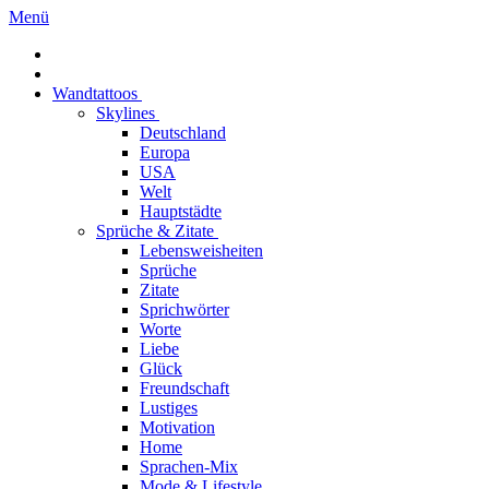
Menü
Wandtattoos
Skylines
Deutschland
Europa
USA
Welt
Hauptstädte
Sprüche & Zitate
Lebensweisheiten
Sprüche
Zitate
Sprichwörter
Worte
Liebe
Glück
Freundschaft
Lustiges
Motivation
Home
Sprachen-Mix
Mode & Lifestyle