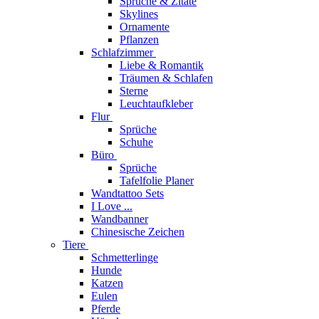
Sprüche & Zitate
Skylines
Ornamente
Pflanzen
Schlafzimmer
Liebe & Romantik
Träumen & Schlafen
Sterne
Leuchtaufkleber
Flur
Sprüche
Schuhe
Büro
Sprüche
Tafelfolie Planer
Wandtattoo Sets
I Love ...
Wandbanner
Chinesische Zeichen
Tiere
Schmetterlinge
Hunde
Katzen
Eulen
Pferde