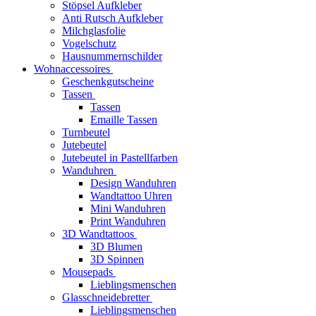
Stöpsel Aufkleber
Anti Rutsch Aufkleber
Milchglasfolie
Vogelschutz
Hausnummernschilder
Wohnaccessoires
Geschenkgutscheine
Tassen
Tassen
Emaille Tassen
Turnbeutel
Jutebeutel
Jutebeutel in Pastellfarben
Wanduhren
Design Wanduhren
Wandtattoo Uhren
Mini Wanduhren
Print Wanduhren
3D Wandtattoos
3D Blumen
3D Spinnen
Mousepads
Lieblingsmenschen
Glasschneidebretter
Lieblingsmenschen