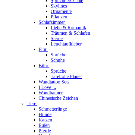
Sprüche & Zitate
Skylines
Ornamente
Pflanzen
Schlafzimmer
Liebe & Romantik
Träumen & Schlafen
Sterne
Leuchtaufkleber
Flur
Sprüche
Schuhe
Büro
Sprüche
Tafelfolie Planer
Wandtattoo Sets
I Love ...
Wandbanner
Chinesische Zeichen
Tiere
Schmetterlinge
Hunde
Katzen
Eulen
Pferde