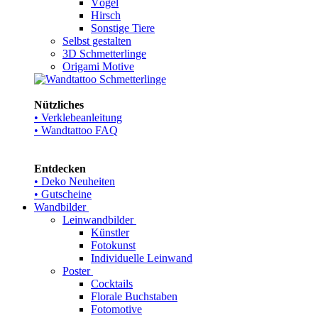
Vögel
Hirsch
Sonstige Tiere
Selbst gestalten
3D Schmetterlinge
Origami Motive
Nützliches
• Verklebeanleitung
• Wandtattoo FAQ
Entdecken
• Deko Neuheiten
• Gutscheine
Wandbilder
Leinwandbilder
Künstler
Fotokunst
Individuelle Leinwand
Poster
Cocktails
Florale Buchstaben
Fotomotive