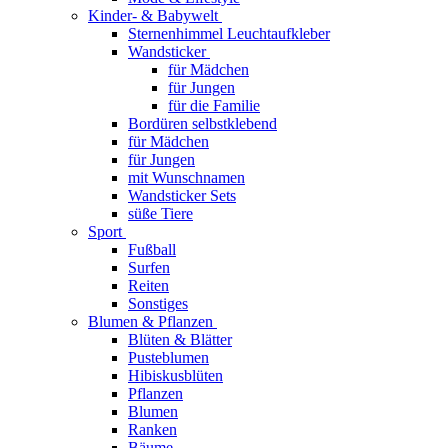
Kinder- & Babywelt
Sternenhimmel Leuchtaufkleber
Wandsticker
für Mädchen
für Jungen
für die Familie
Bordüren selbstklebend
für Mädchen
für Jungen
mit Wunschnamen
Wandsticker Sets
süße Tiere
Sport
Fußball
Surfen
Reiten
Sonstiges
Blumen & Pflanzen
Blüten & Blätter
Pusteblumen
Hibiskusblüten
Pflanzen
Blumen
Ranken
Bäume