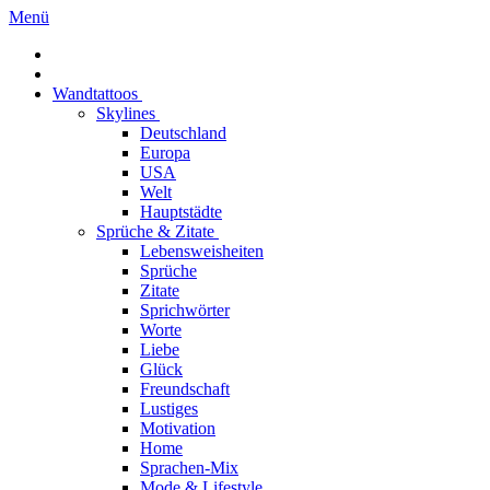
Menü
Wandtattoos
Skylines
Deutschland
Europa
USA
Welt
Hauptstädte
Sprüche & Zitate
Lebensweisheiten
Sprüche
Zitate
Sprichwörter
Worte
Liebe
Glück
Freundschaft
Lustiges
Motivation
Home
Sprachen-Mix
Mode & Lifestyle