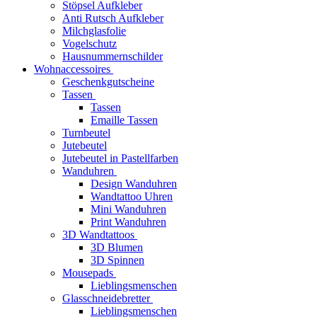
Stöpsel Aufkleber
Anti Rutsch Aufkleber
Milchglasfolie
Vogelschutz
Hausnummernschilder
Wohnaccessoires
Geschenkgutscheine
Tassen
Tassen
Emaille Tassen
Turnbeutel
Jutebeutel
Jutebeutel in Pastellfarben
Wanduhren
Design Wanduhren
Wandtattoo Uhren
Mini Wanduhren
Print Wanduhren
3D Wandtattoos
3D Blumen
3D Spinnen
Mousepads
Lieblingsmenschen
Glasschneidebretter
Lieblingsmenschen