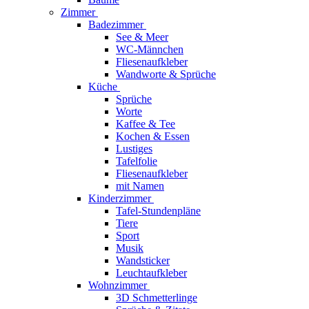
Zimmer
Badezimmer
See & Meer
WC-Männchen
Fliesenaufkleber
Wandworte & Sprüche
Küche
Sprüche
Worte
Kaffee & Tee
Kochen & Essen
Lustiges
Tafelfolie
Fliesenaufkleber
mit Namen
Kinderzimmer
Tafel-Stundenpläne
Tiere
Sport
Musik
Wandsticker
Leuchtaufkleber
Wohnzimmer
3D Schmetterlinge