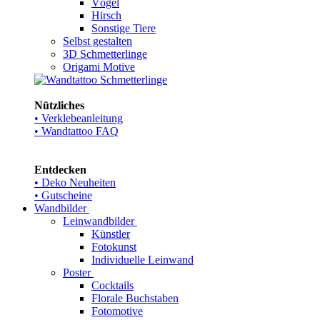
Vögel
Hirsch
Sonstige Tiere
Selbst gestalten
3D Schmetterlinge
Origami Motive
Nützliches
• Verklebeanleitung
• Wandtattoo FAQ
Entdecken
• Deko Neuheiten
• Gutscheine
Wandbilder
Leinwandbilder
Künstler
Fotokunst
Individuelle Leinwand
Poster
Cocktails
Florale Buchstaben
Fotomotive