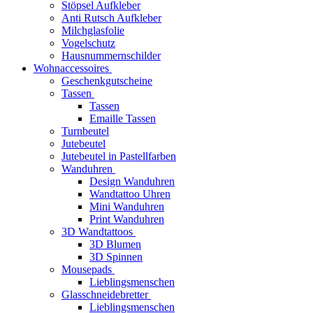
Stöpsel Aufkleber
Anti Rutsch Aufkleber
Milchglasfolie
Vogelschutz
Hausnummernschilder
Wohnaccessoires
Geschenkgutscheine
Tassen
Tassen
Emaille Tassen
Turnbeutel
Jutebeutel
Jutebeutel in Pastellfarben
Wanduhren
Design Wanduhren
Wandtattoo Uhren
Mini Wanduhren
Print Wanduhren
3D Wandtattoos
3D Blumen
3D Spinnen
Mousepads
Lieblingsmenschen
Glasschneidebretter
Lieblingsmenschen