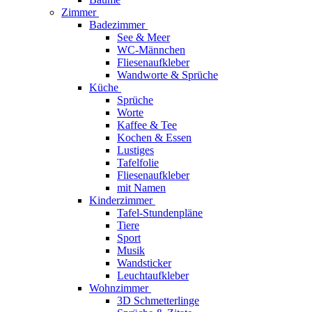
Zimmer
Badezimmer
See & Meer
WC-Männchen
Fliesenaufkleber
Wandworte & Sprüche
Küche
Sprüche
Worte
Kaffee & Tee
Kochen & Essen
Lustiges
Tafelfolie
Fliesenaufkleber
mit Namen
Kinderzimmer
Tafel-Stundenpläne
Tiere
Sport
Musik
Wandsticker
Leuchtaufkleber
Wohnzimmer
3D Schmetterlinge