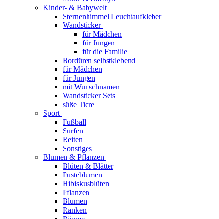
Kinder- & Babywelt
Sternenhimmel Leuchtaufkleber
Wandsticker
für Mädchen
für Jungen
für die Familie
Bordüren selbstklebend
für Mädchen
für Jungen
mit Wunschnamen
Wandsticker Sets
süße Tiere
Sport
Fußball
Surfen
Reiten
Sonstiges
Blumen & Pflanzen
Blüten & Blätter
Pusteblumen
Hibiskusblüten
Pflanzen
Blumen
Ranken
Bäume