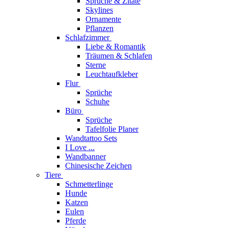
Sprüche & Zitate
Skylines
Ornamente
Pflanzen
Schlafzimmer
Liebe & Romantik
Träumen & Schlafen
Sterne
Leuchtaufkleber
Flur
Sprüche
Schuhe
Büro
Sprüche
Tafelfolie Planer
Wandtattoo Sets
I Love ...
Wandbanner
Chinesische Zeichen
Tiere
Schmetterlinge
Hunde
Katzen
Eulen
Pferde