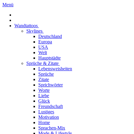
Menü
Wandtattoos
Skylines
Deutschland
Europa
USA
Welt
Hauptstädte
Sprüche & Zitate
Lebensweisheiten
Sprüche
Zitate
Sprichwörter
Worte
Liebe
Glück
Freundschaft
Lustiges
Motivation
Home
Sprachen-Mix
Mode & Lifestyle