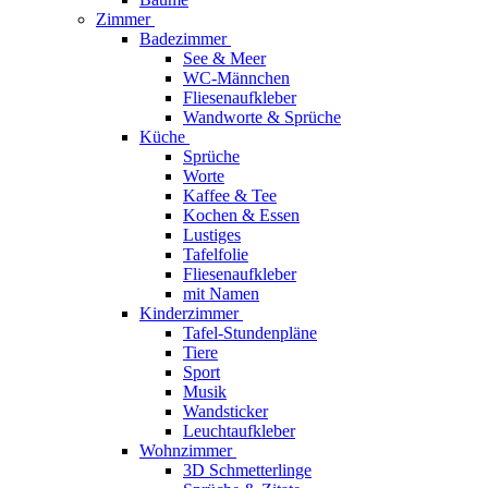
Zimmer
Badezimmer
See & Meer
WC-Männchen
Fliesenaufkleber
Wandworte & Sprüche
Küche
Sprüche
Worte
Kaffee & Tee
Kochen & Essen
Lustiges
Tafelfolie
Fliesenaufkleber
mit Namen
Kinderzimmer
Tafel-Stundenpläne
Tiere
Sport
Musik
Wandsticker
Leuchtaufkleber
Wohnzimmer
3D Schmetterlinge