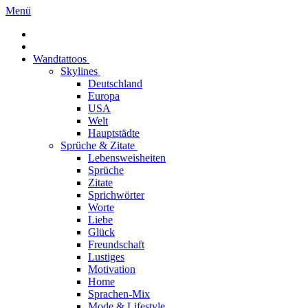
Menü
Wandtattoos
Skylines
Deutschland
Europa
USA
Welt
Hauptstädte
Sprüche & Zitate
Lebensweisheiten
Sprüche
Zitate
Sprichwörter
Worte
Liebe
Glück
Freundschaft
Lustiges
Motivation
Home
Sprachen-Mix
Mode & Lifestyle