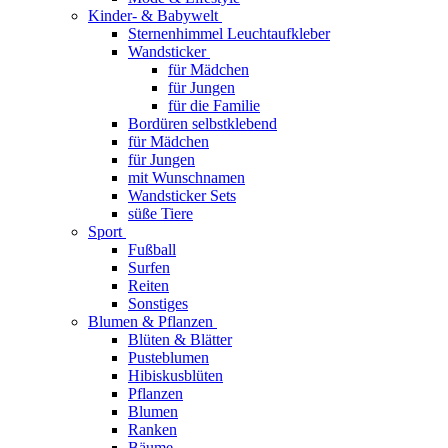
Kinder- & Babywelt
Sternenhimmel Leuchtaufkleber
Wandsticker
für Mädchen
für Jungen
für die Familie
Bordüren selbstklebend
für Mädchen
für Jungen
mit Wunschnamen
Wandsticker Sets
süße Tiere
Sport
Fußball
Surfen
Reiten
Sonstiges
Blumen & Pflanzen
Blüten & Blätter
Pusteblumen
Hibiskusblüten
Pflanzen
Blumen
Ranken
Bäume