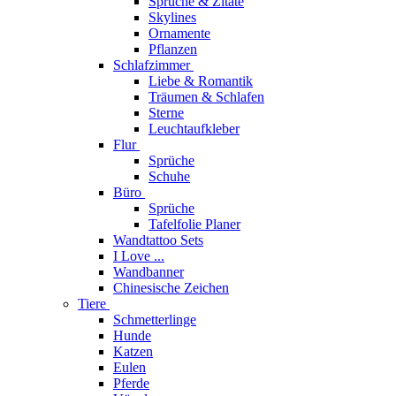
Sprüche & Zitate
Skylines
Ornamente
Pflanzen
Schlafzimmer
Liebe & Romantik
Träumen & Schlafen
Sterne
Leuchtaufkleber
Flur
Sprüche
Schuhe
Büro
Sprüche
Tafelfolie Planer
Wandtattoo Sets
I Love ...
Wandbanner
Chinesische Zeichen
Tiere
Schmetterlinge
Hunde
Katzen
Eulen
Pferde