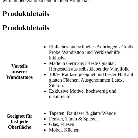
wird an der Wand zu einem tollen Hingucker.
Produktdetails
Produktdetails
Einfaches und schnelles Anbringen - Gratis
Probe-Wandtattoo und Verklebehilfe
inklusive
Made in Germany! Beste Qualität.
Vorteile
Hergestellt aus selbstklebender Vinylfolie.
unserer
100% Raufasergeeignet und bester Halt auf
Wandtattoos
glatten Flächen. Ausgenommen Latex,
Silikon.
Exklusive Motive, hochwertig und
detailreich!
Tapeten, Raufaser & glatte Wände
Geeignet für
Fenster, Türen & Spiegel
fast jede
Glas, Fliesen
Oberfläche
Möbel, Küchen