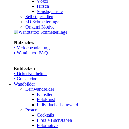
Vögel
Hirsch
Sonstige Tiere
Selbst gestalten
3D Schmetterlinge
Origami Motive
Nützliches
• Verklebeanleitung
• Wandtattoo FAQ
Entdecken
• Deko Neuheiten
• Gutscheine
Wandbilder
Leinwandbilder
Künstler
Fotokunst
Individuelle Leinwand
Poster
Cocktails
Florale Buchstaben
Fotomotive