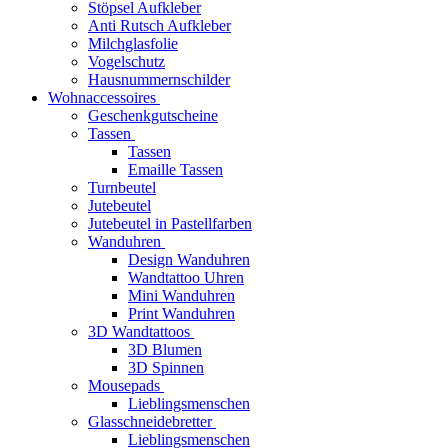
Stöpsel Aufkleber
Anti Rutsch Aufkleber
Milchglasfolie
Vogelschutz
Hausnummernschilder
Wohnaccessoires
Geschenkgutscheine
Tassen
Tassen
Emaille Tassen
Turnbeutel
Jutebeutel
Jutebeutel in Pastellfarben
Wanduhren
Design Wanduhren
Wandtattoo Uhren
Mini Wanduhren
Print Wanduhren
3D Wandtattoos
3D Blumen
3D Spinnen
Mousepads
Lieblingsmenschen
Glasschneidebretter
Lieblingsmenschen