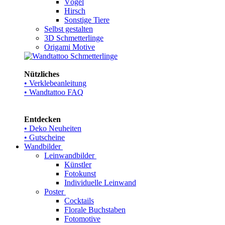
Vögel
Hirsch
Sonstige Tiere
Selbst gestalten
3D Schmetterlinge
Origami Motive
Nützliches
• Verklebeanleitung
• Wandtattoo FAQ
Entdecken
• Deko Neuheiten
• Gutscheine
Wandbilder
Leinwandbilder
Künstler
Fotokunst
Individuelle Leinwand
Poster
Cocktails
Florale Buchstaben
Fotomotive