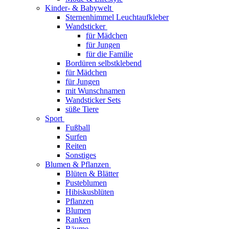
Kinder- & Babywelt
Sternenhimmel Leuchtaufkleber
Wandsticker
für Mädchen
für Jungen
für die Familie
Bordüren selbstklebend
für Mädchen
für Jungen
mit Wunschnamen
Wandsticker Sets
süße Tiere
Sport
Fußball
Surfen
Reiten
Sonstiges
Blumen & Pflanzen
Blüten & Blätter
Pusteblumen
Hibiskusblüten
Pflanzen
Blumen
Ranken
Bäume