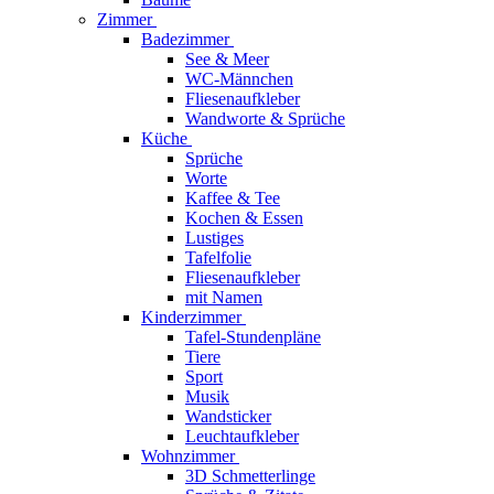
Zimmer
Badezimmer
See & Meer
WC-Männchen
Fliesenaufkleber
Wandworte & Sprüche
Küche
Sprüche
Worte
Kaffee & Tee
Kochen & Essen
Lustiges
Tafelfolie
Fliesenaufkleber
mit Namen
Kinderzimmer
Tafel-Stundenpläne
Tiere
Sport
Musik
Wandsticker
Leuchtaufkleber
Wohnzimmer
3D Schmetterlinge