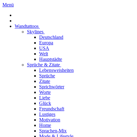
Menü
Wandtattoos
Skylines
Deutschland
Europa
USA
Welt
Hauptstädte
Sprüche & Zitate
Lebensweisheiten
Sprüche
Zitate
Sprichwörter
Worte
Liebe
Glück
Freundschaft
Lustiges
Motivation
Home
Sprachen-Mix
Mode & Lifestyle