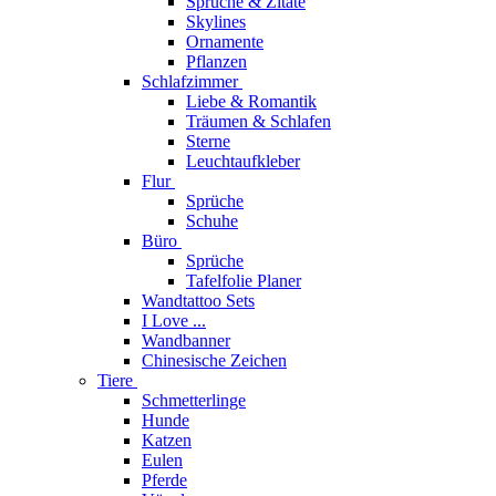
Sprüche & Zitate
Skylines
Ornamente
Pflanzen
Schlafzimmer
Liebe & Romantik
Träumen & Schlafen
Sterne
Leuchtaufkleber
Flur
Sprüche
Schuhe
Büro
Sprüche
Tafelfolie Planer
Wandtattoo Sets
I Love ...
Wandbanner
Chinesische Zeichen
Tiere
Schmetterlinge
Hunde
Katzen
Eulen
Pferde