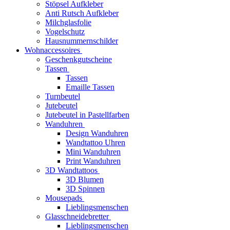
Stöpsel Aufkleber
Anti Rutsch Aufkleber
Milchglasfolie
Vogelschutz
Hausnummernschilder
Wohnaccessoires
Geschenkgutscheine
Tassen
Tassen
Emaille Tassen
Turnbeutel
Jutebeutel
Jutebeutel in Pastellfarben
Wanduhren
Design Wanduhren
Wandtattoo Uhren
Mini Wanduhren
Print Wanduhren
3D Wandtattoos
3D Blumen
3D Spinnen
Mousepads
Lieblingsmenschen
Glasschneidebretter
Lieblingsmenschen