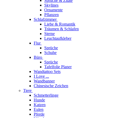
Sprüche & Zitate
Skylines
Ornamente
Pflanzen
Schlafzimmer
Liebe & Romantik
Träumen & Schlafen
Sterne
Leuchtaufkleber
Flur
Sprüche
Schuhe
Büro
Sprüche
Tafelfolie Planer
Wandtattoo Sets
I Love ...
Wandbanner
Chinesische Zeichen
Tiere
Schmetterlinge
Hunde
Katzen
Eulen
Pferde