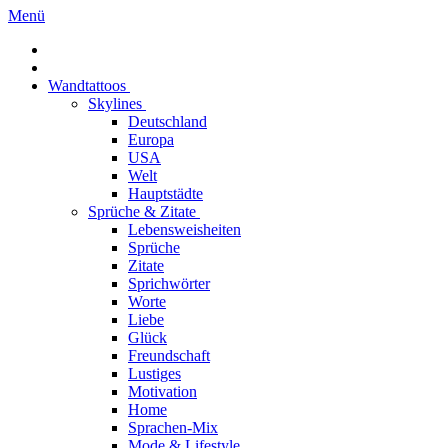
Menü
Wandtattoos
Skylines
Deutschland
Europa
USA
Welt
Hauptstädte
Sprüche & Zitate
Lebensweisheiten
Sprüche
Zitate
Sprichwörter
Worte
Liebe
Glück
Freundschaft
Lustiges
Motivation
Home
Sprachen-Mix
Mode & Lifestyle