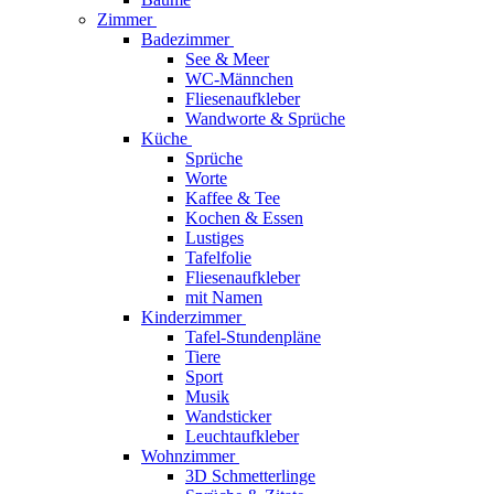
Zimmer
Badezimmer
See & Meer
WC-Männchen
Fliesenaufkleber
Wandworte & Sprüche
Küche
Sprüche
Worte
Kaffee & Tee
Kochen & Essen
Lustiges
Tafelfolie
Fliesenaufkleber
mit Namen
Kinderzimmer
Tafel-Stundenpläne
Tiere
Sport
Musik
Wandsticker
Leuchtaufkleber
Wohnzimmer
3D Schmetterlinge