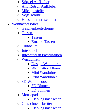
Stöpsel Aufkleber
Anti Rutsch Aufkleber
Milchglasfolie
Vogelschutz
Hausnummernschilder
Wohnaccessoires
Geschenkgutscheine
Tassen
Tassen
Emaille Tassen
Turnbeutel
Jutebeutel
Jutebeutel in Pastellfarben
Wanduhren
Design Wanduhren
Wandtattoo Uhren
Mini Wanduhren
Print Wanduhren
3D Wandtattoos
3D Blumen
3D Spinnen
Mousepads
Lieblingsmenschen
Glasschneidebretter
Lieblingsmenschen