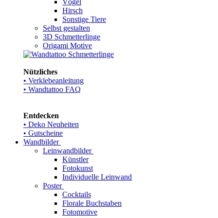
Vögel
Hirsch
Sonstige Tiere
Selbst gestalten
3D Schmetterlinge
Origami Motive
Nützliches
• Verklebeanleitung
• Wandtattoo FAQ
Entdecken
• Deko Neuheiten
• Gutscheine
Wandbilder
Leinwandbilder
Künstler
Fotokunst
Individuelle Leinwand
Poster
Cocktails
Florale Buchstaben
Fotomotive