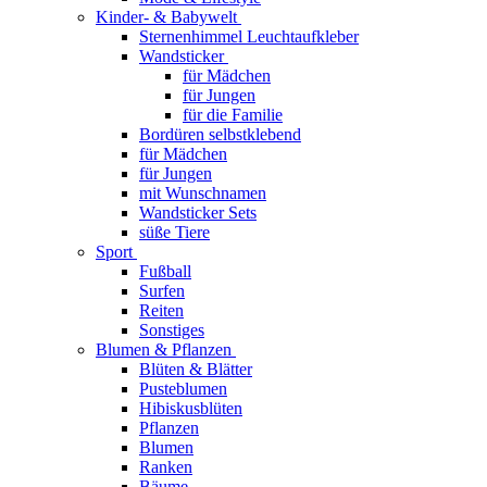
Kinder- & Babywelt
Sternenhimmel Leuchtaufkleber
Wandsticker
für Mädchen
für Jungen
für die Familie
Bordüren selbstklebend
für Mädchen
für Jungen
mit Wunschnamen
Wandsticker Sets
süße Tiere
Sport
Fußball
Surfen
Reiten
Sonstiges
Blumen & Pflanzen
Blüten & Blätter
Pusteblumen
Hibiskusblüten
Pflanzen
Blumen
Ranken
Bäume