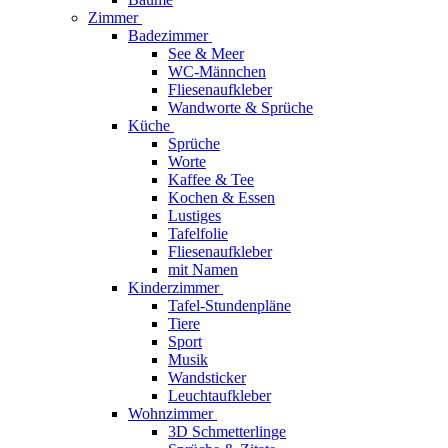
Zimmer
Badezimmer
See & Meer
WC-Männchen
Fliesenaufkleber
Wandworte & Sprüche
Küche
Sprüche
Worte
Kaffee & Tee
Kochen & Essen
Lustiges
Tafelfolie
Fliesenaufkleber
mit Namen
Kinderzimmer
Tafel-Stundenpläne
Tiere
Sport
Musik
Wandsticker
Leuchtaufkleber
Wohnzimmer
3D Schmetterlinge