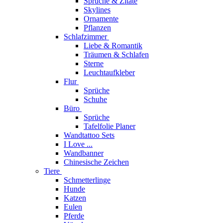
Sprüche & Zitate
Skylines
Ornamente
Pflanzen
Schlafzimmer
Liebe & Romantik
Träumen & Schlafen
Sterne
Leuchtaufkleber
Flur
Sprüche
Schuhe
Büro
Sprüche
Tafelfolie Planer
Wandtattoo Sets
I Love ...
Wandbanner
Chinesische Zeichen
Tiere
Schmetterlinge
Hunde
Katzen
Eulen
Pferde