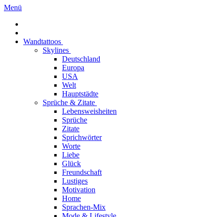
Menü
Wandtattoos
Skylines
Deutschland
Europa
USA
Welt
Hauptstädte
Sprüche & Zitate
Lebensweisheiten
Sprüche
Zitate
Sprichwörter
Worte
Liebe
Glück
Freundschaft
Lustiges
Motivation
Home
Sprachen-Mix
Mode & Lifestyle