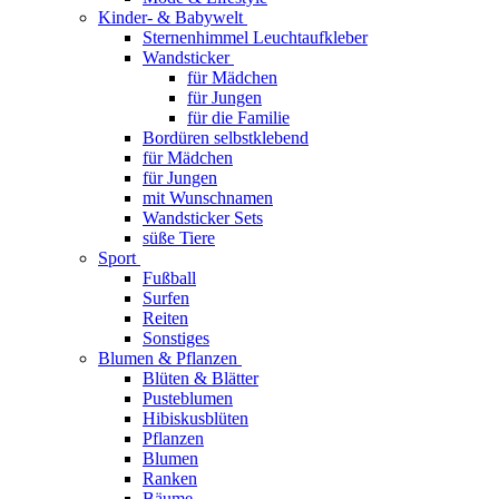
Kinder- & Babywelt
Sternenhimmel Leuchtaufkleber
Wandsticker
für Mädchen
für Jungen
für die Familie
Bordüren selbstklebend
für Mädchen
für Jungen
mit Wunschnamen
Wandsticker Sets
süße Tiere
Sport
Fußball
Surfen
Reiten
Sonstiges
Blumen & Pflanzen
Blüten & Blätter
Pusteblumen
Hibiskusblüten
Pflanzen
Blumen
Ranken
Bäume