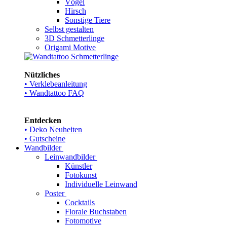
Vögel
Hirsch
Sonstige Tiere
Selbst gestalten
3D Schmetterlinge
Origami Motive
Nützliches
• Verklebeanleitung
• Wandtattoo FAQ
Entdecken
• Deko Neuheiten
• Gutscheine
Wandbilder
Leinwandbilder
Künstler
Fotokunst
Individuelle Leinwand
Poster
Cocktails
Florale Buchstaben
Fotomotive