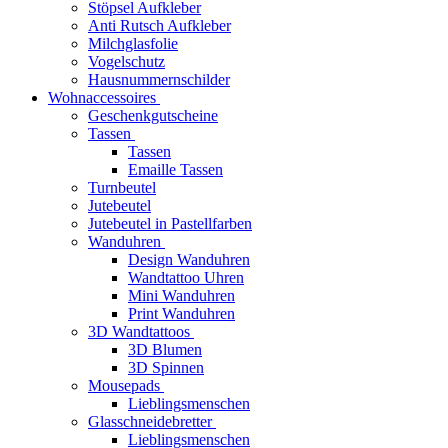
Stöpsel Aufkleber
Anti Rutsch Aufkleber
Milchglasfolie
Vogelschutz
Hausnummernschilder
Wohnaccessoires
Geschenkgutscheine
Tassen
Tassen
Emaille Tassen
Turnbeutel
Jutebeutel
Jutebeutel in Pastellfarben
Wanduhren
Design Wanduhren
Wandtattoo Uhren
Mini Wanduhren
Print Wanduhren
3D Wandtattoos
3D Blumen
3D Spinnen
Mousepads
Lieblingsmenschen
Glasschneidebretter
Lieblingsmenschen