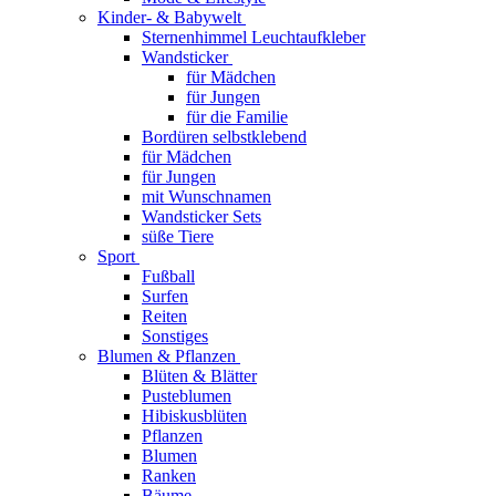
Kinder- & Babywelt
Sternenhimmel Leuchtaufkleber
Wandsticker
für Mädchen
für Jungen
für die Familie
Bordüren selbstklebend
für Mädchen
für Jungen
mit Wunschnamen
Wandsticker Sets
süße Tiere
Sport
Fußball
Surfen
Reiten
Sonstiges
Blumen & Pflanzen
Blüten & Blätter
Pusteblumen
Hibiskusblüten
Pflanzen
Blumen
Ranken
Bäume