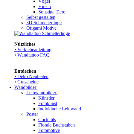
Vögel
Hirsch
Sonstige Tiere
Selbst gestalten
3D Schmetterlinge
Origami Motive
Nützliches
• Verklebeanleitung
• Wandtattoo FAQ
Entdecken
• Deko Neuheiten
• Gutscheine
Wandbilder
Leinwandbilder
Künstler
Fotokunst
Individuelle Leinwand
Poster
Cocktails
Florale Buchstaben
Fotomotive