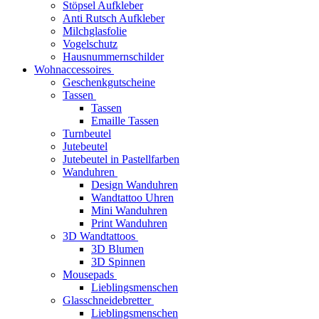
Stöpsel Aufkleber
Anti Rutsch Aufkleber
Milchglasfolie
Vogelschutz
Hausnummernschilder
Wohnaccessoires
Geschenkgutscheine
Tassen
Tassen
Emaille Tassen
Turnbeutel
Jutebeutel
Jutebeutel in Pastellfarben
Wanduhren
Design Wanduhren
Wandtattoo Uhren
Mini Wanduhren
Print Wanduhren
3D Wandtattoos
3D Blumen
3D Spinnen
Mousepads
Lieblingsmenschen
Glasschneidebretter
Lieblingsmenschen