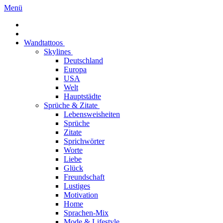
Menü
Wandtattoos
Skylines
Deutschland
Europa
USA
Welt
Hauptstädte
Sprüche & Zitate
Lebensweisheiten
Sprüche
Zitate
Sprichwörter
Worte
Liebe
Glück
Freundschaft
Lustiges
Motivation
Home
Sprachen-Mix
Mode & Lifestyle