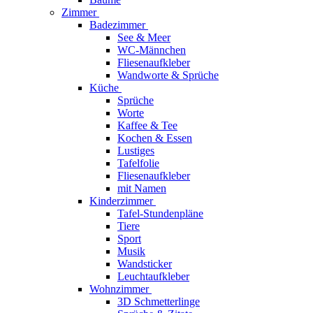
Zimmer
Badezimmer
See & Meer
WC-Männchen
Fliesenaufkleber
Wandworte & Sprüche
Küche
Sprüche
Worte
Kaffee & Tee
Kochen & Essen
Lustiges
Tafelfolie
Fliesenaufkleber
mit Namen
Kinderzimmer
Tafel-Stundenpläne
Tiere
Sport
Musik
Wandsticker
Leuchtaufkleber
Wohnzimmer
3D Schmetterlinge