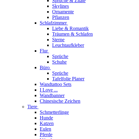
Sprüche & Zitate
Skylines
Ornamente
Pflanzen
Schlafzimmer
Liebe & Romantik
Träumen & Schlafen
Sterne
Leuchtaufkleber
Flur
Sprüche
Schuhe
Büro
Sprüche
Tafelfolie Planer
Wandtattoo Sets
I Love ...
Wandbanner
Chinesische Zeichen
Tiere
Schmetterlinge
Hunde
Katzen
Eulen
Pferde