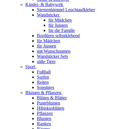
Kinder- & Babywelt
Sternenhimmel Leuchtaufkleber
Wandsticker
für Mädchen
für Jungen
für die Familie
Bordüren selbstklebend
für Mädchen
für Jungen
mit Wunschnamen
Wandsticker Sets
süße Tiere
Sport
Fußball
Surfen
Reiten
Sonstiges
Blumen & Pflanzen
Blüten & Blätter
Pusteblumen
Hibiskusblüten
Pflanzen
Blumen
Ranken
Bäume