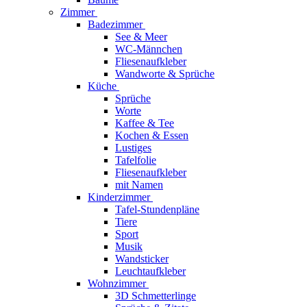
Zimmer
Badezimmer
See & Meer
WC-Männchen
Fliesenaufkleber
Wandworte & Sprüche
Küche
Sprüche
Worte
Kaffee & Tee
Kochen & Essen
Lustiges
Tafelfolie
Fliesenaufkleber
mit Namen
Kinderzimmer
Tafel-Stundenpläne
Tiere
Sport
Musik
Wandsticker
Leuchtaufkleber
Wohnzimmer
3D Schmetterlinge