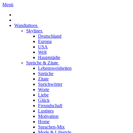
Menü
Wandtattoos
Skylines
Deutschland
Europa
USA
Welt
Hauptstädte
Sprüche & Zitate
Lebensweisheiten
Sprüche
Zitate
Sprichwörter
Worte
Liebe
Glück
Freundschaft
Lustiges
Motivation
Home
Sprachen-Mix
Mode & Lifestyle