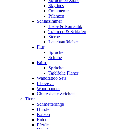
Sprüche & Zitate
Skylines
Ornamente
Pflanzen
Schlafzimmer
Liebe & Romantik
Träumen & Schlafen
Sterne
Leuchtaufkleber
Flur
Sprüche
Schuhe
Büro
Sprüche
Tafelfolie Planer
Wandtattoo Sets
I Love ...
Wandbanner
Chinesische Zeichen
Tiere
Schmetterlinge
Hunde
Katzen
Eulen
Pferde