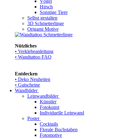
Vögel
Hirsch
Sonstige Tiere
Selbst gestalten
3D Schmetterlinge
Origami Motive
Nützliches
• Verklebeanleitung
• Wandtattoo FAQ
Entdecken
• Deko Neuheiten
• Gutscheine
Wandbilder
Leinwandbilder
Künstler
Fotokunst
Individuelle Leinwand
Poster
Cocktails
Florale Buchstaben
Fotomotive