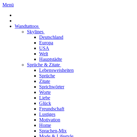
Menü
Wandtattoos
Skylines
Deutschland
Europa
USA
Welt
Hauptstädte
Sprüche & Zitate
Lebensweisheiten
Sprüche
Zitate
Sprichwörter
Worte
Liebe
Glück
Freundschaft
Lustiges
Motivation
Home
Sprachen-Mix
Mode & Lifestyle