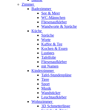
Zimmer
Badezimmer
See & Meer
WC-Männchen
Fliesenaufkleber
Wandworte & Sprüche
Küche
Sprüche
Worte
Kaffee & Tee
Kochen & Essen
Lustiges
Tafelfolie
Fliesenaufkleber
mit Namen
Kinderzimmer
Tafel-Stundenpläne
Tiere
Sport
Musik
Wandsticker
Leuchtaufkleber
Wohnzimmer
3D Schmetterlinge