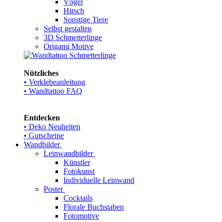
Vögel
Hirsch
Sonstige Tiere
Selbst gestalten
3D Schmetterlinge
Origami Motive
Nützliches
• Verklebeanleitung
• Wandtattoo FAQ
Entdecken
• Deko Neuheiten
• Gutscheine
Wandbilder
Leinwandbilder
Künstler
Fotokunst
Individuelle Leinwand
Poster
Cocktails
Florale Buchstaben
Fotomotive