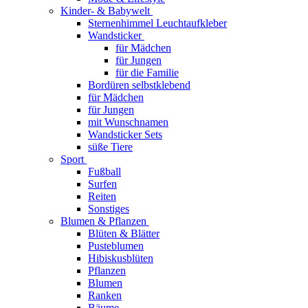
Kinder- & Babywelt
Sternenhimmel Leuchtaufkleber
Wandsticker
für Mädchen
für Jungen
für die Familie
Bordüren selbstklebend
für Mädchen
für Jungen
mit Wunschnamen
Wandsticker Sets
süße Tiere
Sport
Fußball
Surfen
Reiten
Sonstiges
Blumen & Pflanzen
Blüten & Blätter
Pusteblumen
Hibiskusblüten
Pflanzen
Blumen
Ranken
Bäume