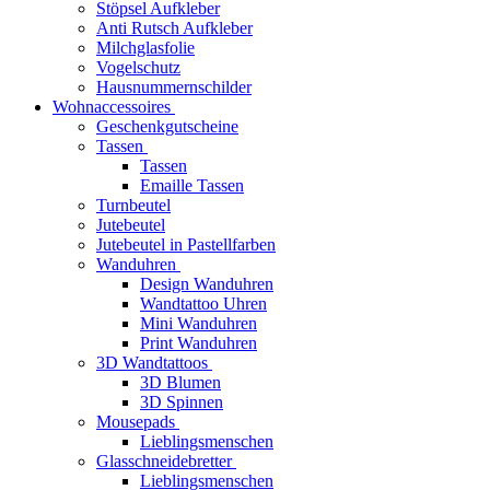
Stöpsel Aufkleber
Anti Rutsch Aufkleber
Milchglasfolie
Vogelschutz
Hausnummernschilder
Wohnaccessoires
Geschenkgutscheine
Tassen
Tassen
Emaille Tassen
Turnbeutel
Jutebeutel
Jutebeutel in Pastellfarben
Wanduhren
Design Wanduhren
Wandtattoo Uhren
Mini Wanduhren
Print Wanduhren
3D Wandtattoos
3D Blumen
3D Spinnen
Mousepads
Lieblingsmenschen
Glasschneidebretter
Lieblingsmenschen