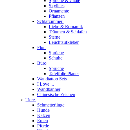
Sprüche & Zitate
Skylines
Ornamente
Pflanzen
Schlafzimmer
Liebe & Romantik
Träumen & Schlafen
Sterne
Leuchtaufkleber
Flur
Sprüche
Schuhe
Büro
Sprüche
Tafelfolie Planer
Wandtattoo Sets
I Love ...
Wandbanner
Chinesische Zeichen
Tiere
Schmetterlinge
Hunde
Katzen
Eulen
Pferde